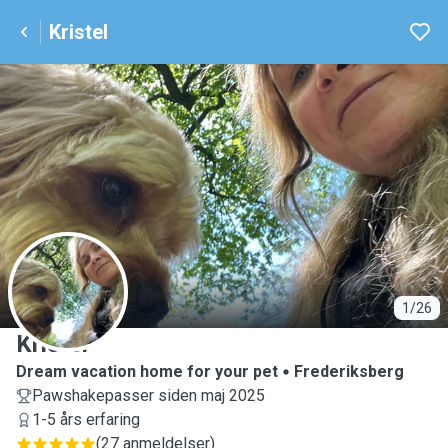
Kristel
K
1/26
Kristel
Dream vacation home for your pet
Frederiksberg
Pawshakepasser siden maj 2025
1-5 års erfaring
(
27 anmeldelser
)