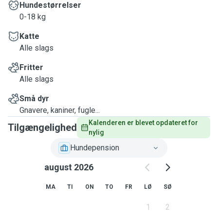
Hundestørrelser
0-18 kg
Katte
Alle slags
Fritter
Alle slags
Små dyr
Gnavere, kaniner, fugle...
Kalenderen er blevet opdateret for 
Tilgængelighed
nylig
Hundepension
august 2026
MA
TI
ON
TO
FR
LØ
SØ
1
2