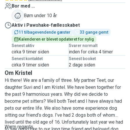
Bor med ...
Børn under 10 år
Aktiv i Pawshake-fællesskabet
11 tilbagevendende gæster
33 gange gemt
Kalenderen er blevet opdateret for nylig
Senest aktiv
Svarer normalt
cirka 9 timer siden
inden for cirka 4 timer
Senest kontaktet
Senest booket
cirka 9 timer siden
2 dage siden
Om Kristel
Hi there! We are a family of three. My partner Teet, our
daughter Suvi and I am Kristel. We have been together for
the past 9 harmonious years. Why did we decide to
become pet sitters? Well both Teet and I have always had
pets our entire life. We also have some experience dog
sitting our friend’s dogs. I’ve had 2 dogs both of whom
lived until the old age of 16. Unfortunately last year we had
Warm regards,
to say good bye to our long time friend and beloved dog