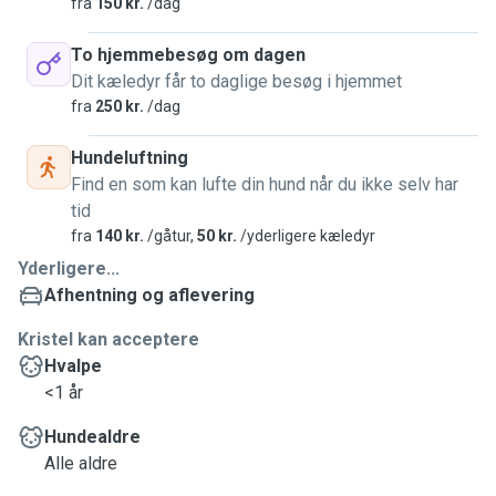
fra
150 kr.
/dag
To hjemmebesøg om dagen
Dit kæledyr får to daglige besøg i hjemmet
fra
250 kr.
/dag
Hundeluftning
Find en som kan lufte din hund når du ikke selv har
tid
fra
140 kr.
/gåtur,
50 kr.
/yderligere kæledyr
Yderligere...
Afhentning og aflevering
Kristel kan acceptere
Hvalpe
<1 år
Hundealdre
Alle aldre