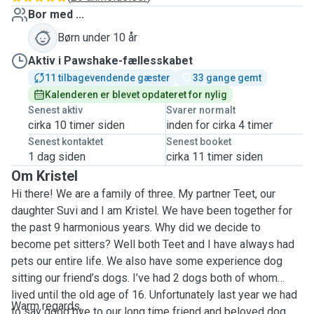
Bor med ...
Børn under 10 år
Aktiv i Pawshake-fællesskabet
11 tilbagevendende gæster
33 gange gemt
Kalenderen er blevet opdateret for nylig
Senest aktiv
Svarer normalt
cirka 10 timer siden
inden for cirka 4 timer
Senest kontaktet
Senest booket
1 dag siden
cirka 11 timer siden
Om Kristel
Hi there! We are a family of three. My partner Teet, our
daughter Suvi and I am Kristel. We have been together for
the past 9 harmonious years. Why did we decide to
become pet sitters? Well both Teet and I have always had
pets our entire life. We also have some experience dog
sitting our friend’s dogs. I’ve had 2 dogs both of whom
lived until the old age of 16. Unfortunately last year we had
Warm regards,
to say good bye to our long time friend and beloved dog