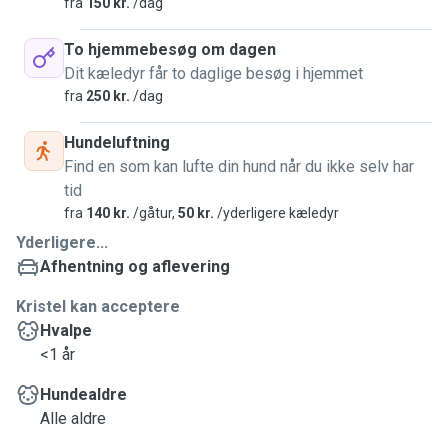
fra
150 kr.
/dag
To hjemmebesøg om dagen
Dit kæledyr får to daglige besøg i hjemmet
fra
250 kr.
/dag
Hundeluftning
Find en som kan lufte din hund når du ikke selv har
tid
fra
140 kr.
/gåtur,
50 kr.
/yderligere kæledyr
Yderligere...
Afhentning og aflevering
Kristel kan acceptere
Hvalpe
<1 år
Hundealdre
Alle aldre