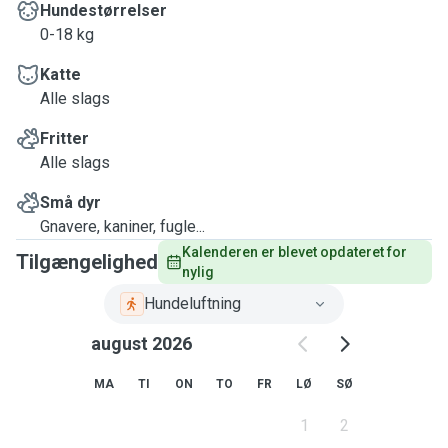
Hundestørrelser
0-18 kg
Katte
Alle slags
Fritter
Alle slags
Små dyr
Gnavere, kaniner, fugle...
Kalenderen er blevet opdateret for 
Tilgængelighed
nylig
Hundeluftning
august 2026
MA
TI
ON
TO
FR
LØ
SØ
1
2