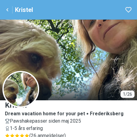
Kristel
K
1/26
Kristel
Dream vacation home for your pet
Frederiksberg
Pawshakepasser siden maj 2025
1-5 års erfaring
(
26 anmeldelser
)