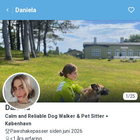
Daniela
D
1/25
Daniela
Calm and Reliable Dog Walker & Pet Sitter
København
Pawshakepasser siden juni 2026
<1 års erfaring