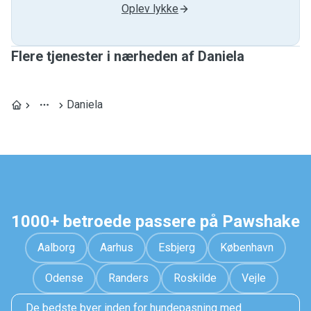
Oplev lykke
Flere tjenester i nærheden af ​​Daniela
Daniela
1000+ betroede passere på Pawshake
Aalborg
Aarhus
Esbjerg
København
Odense
Randers
Roskilde
Vejle
De bedste byer inden for hundepasning med