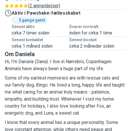
(
2 anmeldelser
)
Aktiv i Pawshake-fællesskabet
5 gange gemt
Senest aktiv
Svarer normalt
cirka 7 timer siden
inden for cirka 1 time
Senest kontaktet
Senest booket
cirka 1 måned siden
cirka 2 måneder siden
Om Daniela
Hi, I'm Daniela (Dana). I live in Nørrebro, Copenhagen.
Animals have always been a huge part of my life.
Some of my earliest memories are with rescue cats and
our family dog, Bingo. He lived a long, happy life and taught
me what caring for an animal truly means - patience,
empathy, and building trust. Whenever I visit my home
country for holidays, I also love looking after Fox, an
energetic dog, and Luna, a sweet cat.
I know that every animal has a unique personality. Some
love constant attention, while others need peace and