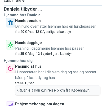
Læs mere
Daniela tilbyder ...
Hjemme hos Daniela
Hundepension
Din hund overnatter hjemme hos en hundepasser
fra
40 €
/nat,
12 €
/yderligere kæledyr
Hundedagpleje
Pasning i dagtimerne hjemme hos passer
fra
35 €
/dag,
12 €
/yderligere kæledyr
Hjemme hos dig.
Pasning af hus
Huspasseren bor i dit hjem dag og nat, og passer
både på kæledyr og hus.
fra
50 €
/nat
Daniela kan kun rejse 5 km fra København.
Et hjemmebesøg om dagen