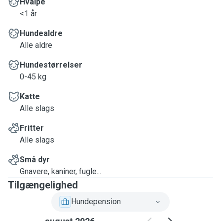
Hvalpe
<1 år
Hundealdre
Alle aldre
Hundestørrelser
0-45 kg
Katte
Alle slags
Fritter
Alle slags
Små dyr
Gnavere, kaniner, fugle...
Tilgængelighed
Hundepension