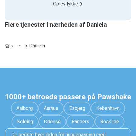
Oplev lykke
Flere tjenester i nærheden af ​​Daniela
Daniela
1000+ betroede passere på Pawshake
Aalborg
Aarhus
Esbjerg
København
Kolding
Odense
Randers
Roskilde
De bedste byer inden for hundepasning med