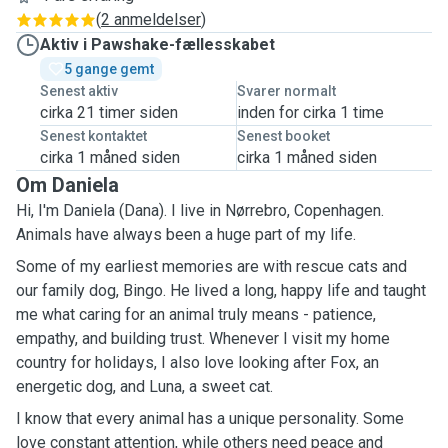
(
2 anmeldelser
)
Aktiv i Pawshake-fællesskabet
5 gange gemt
Senest aktiv
Svarer normalt
cirka 21 timer siden
inden for cirka 1 time
Senest kontaktet
Senest booket
cirka 1 måned siden
cirka 1 måned siden
Om Daniela
Hi, I'm Daniela (Dana). I live in Nørrebro, Copenhagen.
Animals have always been a huge part of my life.
Some of my earliest memories are with rescue cats and
our family dog, Bingo. He lived a long, happy life and taught
me what caring for an animal truly means - patience,
empathy, and building trust. Whenever I visit my home
country for holidays, I also love looking after Fox, an
energetic dog, and Luna, a sweet cat.
I know that every animal has a unique personality. Some
love constant attention, while others need peace and