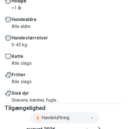
Hvalpe
<1 år
Hundealdre
Alle aldre
Hundestørrelser
0-45 kg
Katte
Alle slags
Fritter
Alle slags
Små dyr
Gnavere, kaniner, fugle...
Tilgængelighed
Hundeluftning