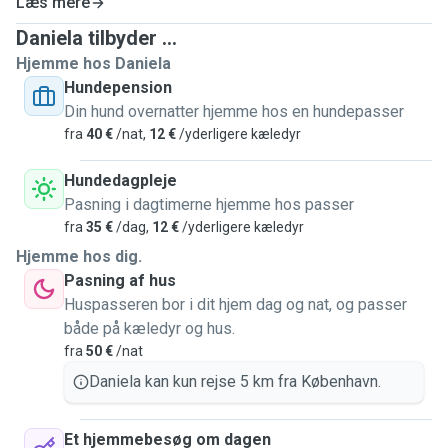
Læs mere
Daniela tilbyder ...
Hjemme hos Daniela
Hundepension
Din hund overnatter hjemme hos en hundepasser
fra
40 €
/nat,
12 €
/yderligere kæledyr
Hundedagpleje
Pasning i dagtimerne hjemme hos passer
fra
35 €
/dag,
12 €
/yderligere kæledyr
Hjemme hos dig.
Pasning af hus
Huspasseren bor i dit hjem dag og nat, og passer
både på kæledyr og hus.
fra
50 €
/nat
Daniela kan kun rejse 5 km fra København.
Et hjemmebesøg om dagen