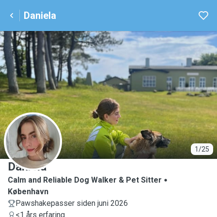
Daniela
D
1/25
Daniela
Calm and Reliable Dog Walker & Pet Sitter
København
Pawshakepasser siden juni 2026
<1 års erfaring