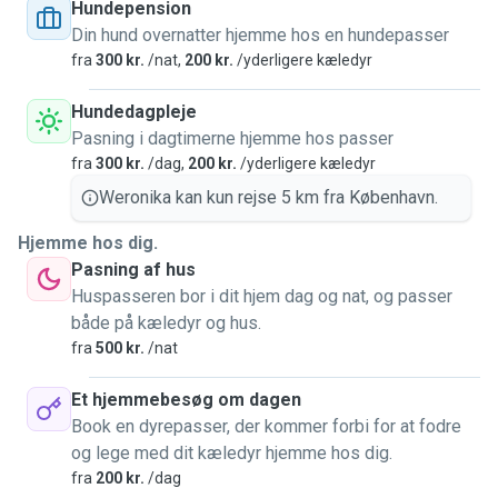
how you take care of your pets and interact with them to
Hundepension
give them the best experience we can while you're away.
Din hund overnatter hjemme hos en hundepasser
None of us is allergic and we both have drivers licenses.
fra
300 kr.
/nat,
200 kr.
/yderligere kæledyr
We're calm people and we love going for walks, and it
would be nice to have more reasons to go for longer walks
Hundedagpleje
in the parks. Also, we have just moved to a bigger place, so
Pasning i dagtimerne hjemme hos passer
the photos of the home will be updated. You can see my
fra
300 kr.
/dag,
200 kr.
/yderligere kæledyr
boyfriend on the house photos :)
Weronika kan kun rejse 5 km fra København.
Hjemme hos dig.
Pasning af hus
Huspasseren bor i dit hjem dag og nat, og passer
både på kæledyr og hus.
fra
500 kr.
/nat
Et hjemmebesøg om dagen
Book en dyrepasser, der kommer forbi for at fodre
og lege med dit kæledyr hjemme hos dig.
fra
200 kr.
/dag