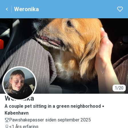
Weronika
W
1/20
Weronika
A couple pet sitting in a green neighborhood
København
Pawshakepasser siden september 2025
<1 års erfaring