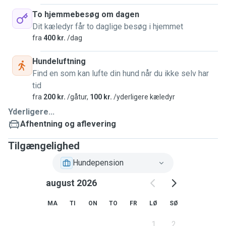
To hjemmebesøg om dagen
Dit kæledyr får to daglige besøg i hjemmet
fra
400 kr.
/dag
Hundeluftning
Find en som kan lufte din hund når du ikke selv har
tid
fra
200 kr.
/gåtur,
100 kr.
/yderligere kæledyr
Yderligere...
Afhentning og aflevering
Tilgængelighed
Hundepension
august 2026
MA
TI
ON
TO
FR
LØ
SØ
1
2