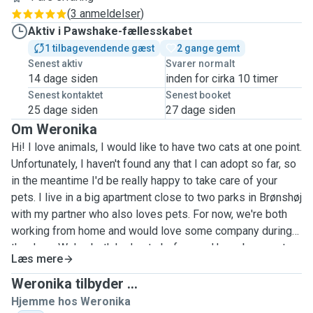
(
3 anmeldelser
)
Aktiv i Pawshake-fællesskabet
1 tilbagevendende gæst
2 gange gemt
Senest aktiv
Svarer normalt
14 dage siden
inden for cirka 10 timer
Senest kontaktet
Senest booket
25 dage siden
27 dage siden
Om Weronika
Hi! I love animals, I would like to have two cats at one point.
Unfortunately, I haven't found any that I can adopt so far, so
in the meantime I'd be really happy to take care of your
pets. I live in a big apartment close to two parks in Brønshøj
with my partner who also loves pets. For now, we're both
working from home and would love some company during
the days. We've both had pets before and have been pet
Læs mere
sitting for our friends quite a lot, mainly of cats and dogs
(and one chameleon). We care as much for non-human
Weronika tilbyder ...
beings as we do for humans, so we want to understand
Hjemme hos Weronika