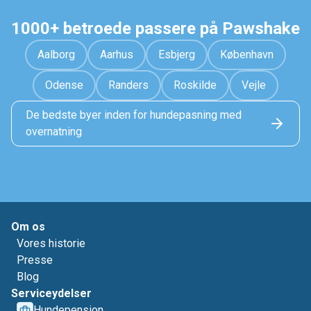
1000+ betroede passere på Pawshake
Aalborg
Aarhus
Esbjerg
København
Odense
Randers
Roskilde
Vejle
De bedste byer inden for hundepasning med
overnatning
Om os
Vores historie
Presse
Blog
Serviceydelser
Hundepension