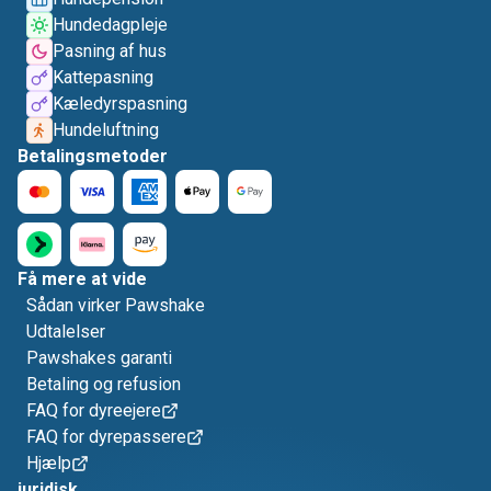
Hundedagpleje
Pasning af hus
Kattepasning
Kæledyrspasning
Hundeluftning
Betalingsmetoder
Få mere at vide
Sådan virker Pawshake
Udtalelser
Pawshakes garanti
Betaling og refusion
FAQ for dyreejere
FAQ for dyrepassere
Hjælp
juridisk