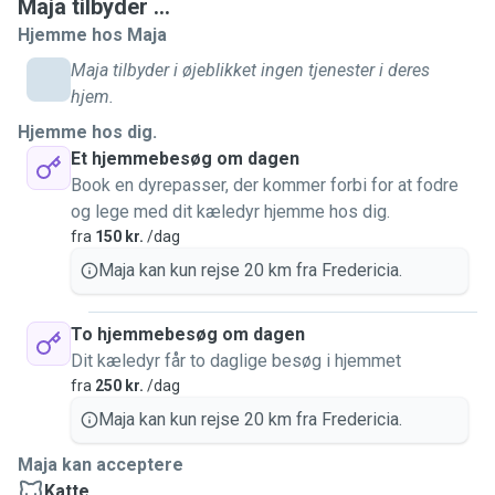
Maja tilbyder ...
mig, kommer jeg gerne flere gange om dagen, samt hvis
Hjemme hos Maja
det er på min rute til mit arbejde i Kolding. Jeg møder nogle
Maja tilbyder i øjeblikket ingen tjenester i deres
gange tidligt, så disse dage vil jeg foretrække at komme
hjem.
efter arbejde, medmindre det er på ruten og et hurtigt
besøg er okay
Hjemme hos dig.
Et hjemmebesøg om dagen
Book en dyrepasser, der kommer forbi for at fodre
og lege med dit kæledyr hjemme hos dig.
fra
150 kr.
/dag
Maja kan kun rejse 20 km fra Fredericia.
To hjemmebesøg om dagen
Dit kæledyr får to daglige besøg i hjemmet
fra
250 kr.
/dag
Maja kan kun rejse 20 km fra Fredericia.
Maja kan acceptere
Katte