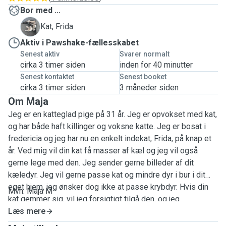
Bor med ...
F
Kat, Frida
Aktiv i Pawshake-fællesskabet
Senest aktiv
Svarer normalt
cirka 3 timer siden
inden for 40 minutter
Senest kontaktet
Senest booket
cirka 3 timer siden
3 måneder siden
Om Maja
Jeg er en katteglad pige på 31 år. Jeg er opvokset med kat,
og har både haft killinger og voksne katte. Jeg er bosat i
fredericia og jeg har nu en enkelt indekat, Frida, på knap et
år. Ved mig vil din kat få masser af kæl og jeg vil også
gerne lege med den. Jeg sender gerne billeder af dit
kæledyr. Jeg vil gerne passe kat og mindre dyr i bur i dit
eget hjem, jeg ønsker dog ikke at passe krybdyr. Hvis din
Mvh. Maja M
kat gemmer sig, vil jeg forsigtigt tilgå den, og jeg
accepterer hvis den viser tegn på at den ikke ønsker at
Læs mere
snakke. Jeg ønsker ikke pasning af hund. Hvis i bor tæt på