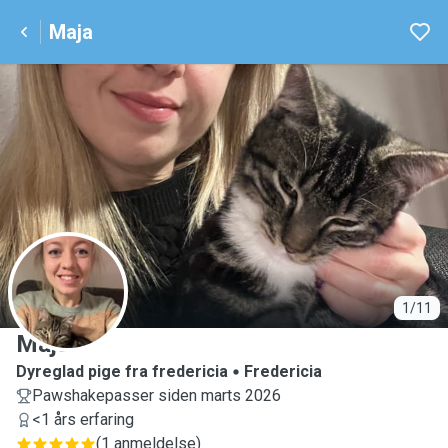
Maja
M
1/11
Maja
Dyreglad pige fra fredericia
Fredericia
Pawshakepasser siden marts 2026
<1 års erfaring
(
1 anmeldelse
)