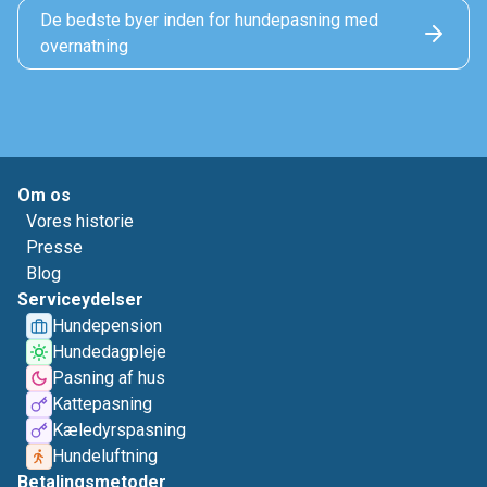
De bedste byer inden for hundepasning med
overnatning
Om os
Vores historie
Presse
Blog
Serviceydelser
Hundepension
Hundedagpleje
Pasning af hus
Kattepasning
Kæledyrspasning
Hundeluftning
Betalingsmetoder