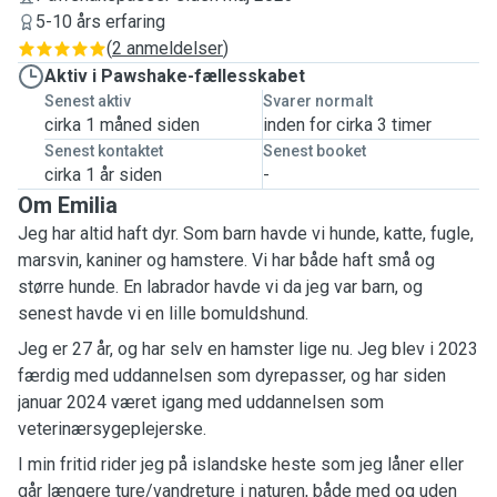
5-10 års erfaring
(
2 anmeldelser
)
Aktiv i Pawshake-fællesskabet
Senest aktiv
Svarer normalt
cirka 1 måned siden
inden for cirka 3 timer
Senest kontaktet
Senest booket
cirka 1 år siden
-
Om Emilia
Jeg har altid haft dyr. Som barn havde vi hunde, katte, fugle,
marsvin, kaniner og hamstere. Vi har både haft små og
større hunde. En labrador havde vi da jeg var barn, og
senest havde vi en lille bomuldshund.
Jeg er 27 år, og har selv en hamster lige nu. Jeg blev i 2023
færdig med uddannelsen som dyrepasser, og har siden
januar 2024 været igang med uddannelsen som
veterinærsygeplejerske.
I min fritid rider jeg på islandske heste som jeg låner eller
går længere ture/vandreture i naturen, både med og uden