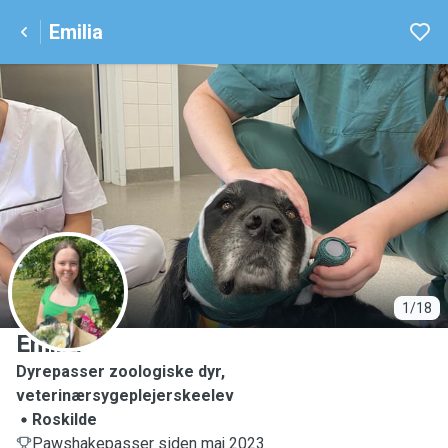
Emilia
E
1/18
Emilia
Dyrepasser zoologiske dyr,
veterinærsygeplejerskeelev
Roskilde
Pawshakepasser siden maj 2023