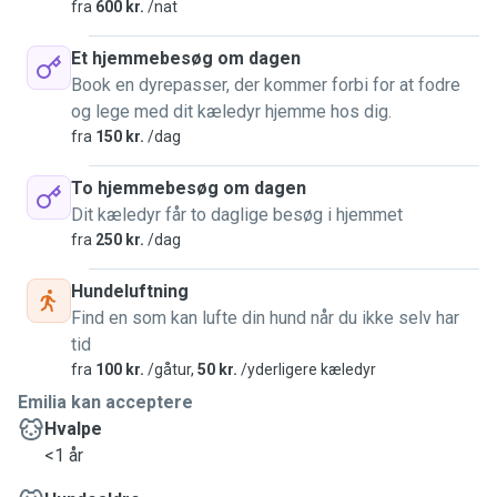
fra
600 kr.
/nat
Et hjemmebesøg om dagen
Book en dyrepasser, der kommer forbi for at fodre
og lege med dit kæledyr hjemme hos dig.
fra
150 kr.
/dag
To hjemmebesøg om dagen
Dit kæledyr får to daglige besøg i hjemmet
fra
250 kr.
/dag
Hundeluftning
Find en som kan lufte din hund når du ikke selv har
tid
fra
100 kr.
/gåtur,
50 kr.
/yderligere kæledyr
Emilia kan acceptere
Hvalpe
<1 år