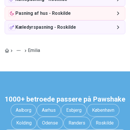
Pasning af hus
-
Roskilde
Kæledyrspasning
-
Roskilde
Emilia
1000+ betroede passere på Pawshake
Aalborg
Aarhus
Esbjerg
København
Kolding
Odense
Randers
Roskilde