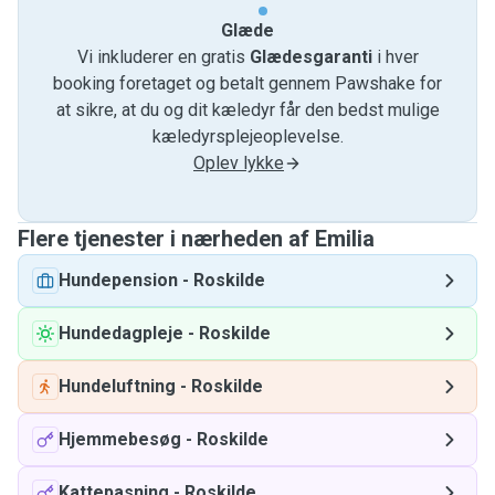
Glæde
Vi inkluderer en gratis
Glædesgaranti
i hver
booking foretaget og betalt gennem Pawshake for
at sikre, at du og dit kæledyr får den bedst mulige
kæledyrsplejeoplevelse.
Oplev lykke
Flere tjenester i nærheden af ​​Emilia
Hundepension
-
Roskilde
Hundedagpleje
-
Roskilde
Hundeluftning
-
Roskilde
Hjemmebesøg
-
Roskilde
Kattepasning
-
Roskilde