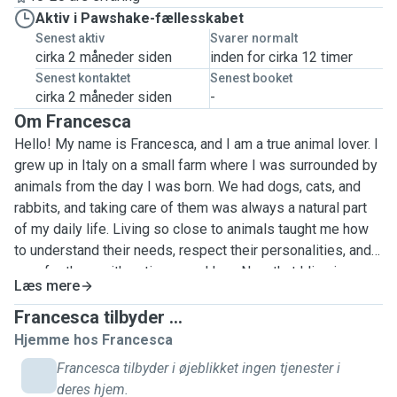
Aktiv i Pawshake-fællesskabet
Senest aktiv
Svarer normalt
cirka 2 måneder siden
inden for cirka 12 timer
Senest kontaktet
Senest booket
cirka 2 måneder siden
-
Om Francesca
Hello! My name is Francesca, and I am a true animal lover. I
grew up in Italy on a small farm where I was surrounded by
animals from the day I was born. We had dogs, cats, and
rabbits, and taking care of them was always a natural part
of my daily life. Living so close to animals taught me how
to understand their needs, respect their personalities, and
care for them with patience and love.Now that I live in
Læs mere
Denmark on my own, animals are still a very important part
of my life. I currently have rabbits that live freely in my
Francesca tilbyder ...
garden and a rescue cat who is part of my family. Taking
Hjemme hos Francesca
care of them brings me a lot of happiness, and I truly enjoy
Francesca tilbyder i øjeblikket ingen tjenester i
spending time with animals. My motivation for becoming a
deres hjem.