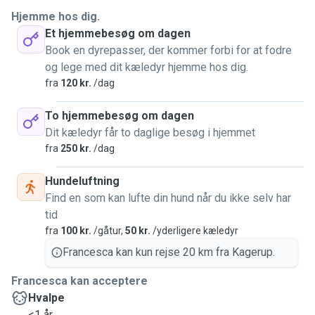
pet sitter comes from my passion for animals and my
Hjemme hos dig.
desire to help pet owners feel calm and confident while
Et hjemmebesøg om dagen
they are away. I have experience with animals of many
Book en dyrepasser, der kommer forbi for at fodre
different types and sizes, and I always make sure they feel
og lege med dit kæledyr hjemme hos dig.
safe, comfortable, and loved. For the safety of all pets, I
fra
120 kr.
/dag
only accept vaccinated animals.
To hjemmebesøg om dagen
Dit kæledyr får to daglige besøg i hjemmet
fra
250 kr.
/dag
Hundeluftning
Find en som kan lufte din hund når du ikke selv har
tid
fra
100 kr.
/gåtur,
50 kr.
/yderligere kæledyr
Francesca kan kun rejse 20 km fra Kagerup.
Francesca kan acceptere
Hvalpe
<1 år