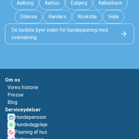
Aalborg
Aarhus
Esbjerg
København
Odense
Randers
Roskilde
Vejle
De bedste byer inden for hundepasning med
overnatning
Om os
Vores historie
Presse
Blog
Serviceydelser
Hundepension
Hundedagpleje
Pasning af hus