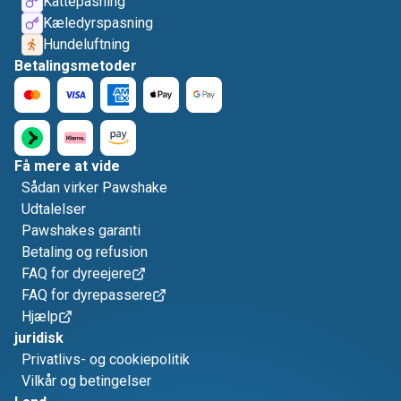
Kattepasning
Kæledyrspasning
Hundeluftning
Betalingsmetoder
Få mere at vide
Sådan virker Pawshake
Udtalelser
Pawshakes garanti
Betaling og refusion
FAQ for dyreejere
FAQ for dyrepassere
Hjælp
juridisk
Privatlivs- og cookiepolitik
Vilkår og betingelser