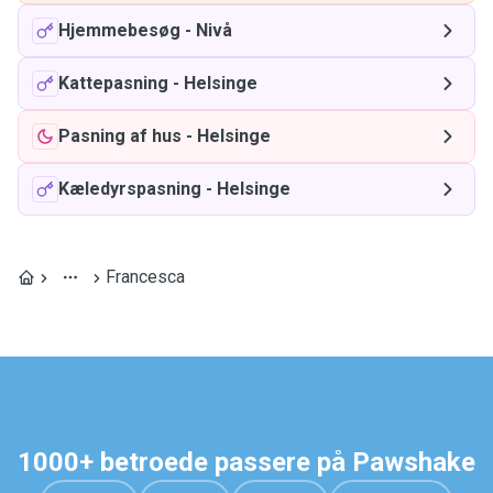
Hjemmebesøg
-
Nivå
Kattepasning
-
Helsinge
Pasning af hus
-
Helsinge
Kæledyrspasning
-
Helsinge
Francesca
1000+ betroede passere på Pawshake