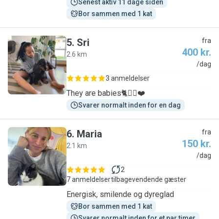
Senest aktiv 11 dage siden
Bor sammen med 1 kat
5
.
Sri
fra
400 kr.
2.6 km
S
/dag
3 anmeldelser
They are babies🐈🐕‍🦺❤️
Svarer normalt inden for en dag
6
.
Maria
fra
150 kr.
2.1 km
M
/dag
2
7 anmeldelser
tilbagevendende gæster
Energisk, smilende og dyreglad
Bor sammen med 1 kat
Svarer normalt inden for et par timer