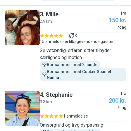
3
.
Mille
fra
150 kr.
2.9 km
M
/dag
3
15 anmeldelser
tilbagevendende gæster
Selvstændig, erfaren sitter tilbyder
kærlighed og motion
Bor sammen med 2 hunde
Bor sammen med Cocker Spaniel 
Nanna
4
.
Stephanie
fra
200 kr.
3.3 km
S
/dag
1 anmeldelse
Omsorgfuld og tryg dyrpasning