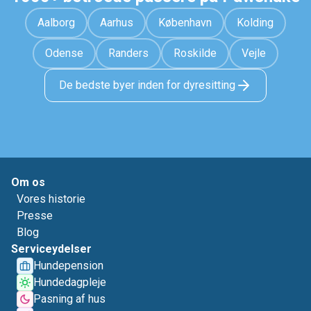
Aalborg
Aarhus
København
Kolding
Odense
Randers
Roskilde
Vejle
De bedste byer inden for dyresitting
Om os
Vores historie
Presse
Blog
Serviceydelser
Hundepension
Hundedagpleje
Pasning af hus