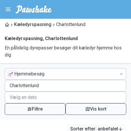
Kæledyrspasning
Charlottenlund
Kæledyrspasning
,
Charlottenlund
En pålidelig dyrepasser besøger dit kæledyr hjemme hos
dig
Hjemmebesøg
Filtre
Vis kort
Sorter efter
:
anbefalet