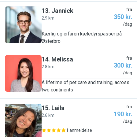
13
.
Jannick
fra
350 kr.
2.9 km
J
/dag
Kærlig og erfaren kæledyrspasser på
Østerbro
14
.
Melissa
fra
300 kr.
2.8 km
M
/dag
A lifetime of pet care and training, across
two continents
15
.
Laila
fra
190 kr.
2.6 km
L
/dag
1 anmeldelse