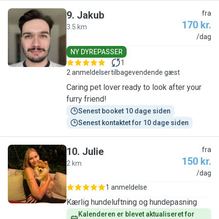
9
.
Jakub
fra
170 kr.
3.5 km
J
/dag
NY DYREPASSER
1
2 anmeldelser
tilbagevendende gæst
Caring pet lover ready to look after your
furry friend!
Senest booket 10 dage siden
Senest kontaktet for 10 dage siden
10
.
Julie
fra
150 kr.
2 km
J
/dag
1 anmeldelse
Kærlig hundeluftning og hundepasning
Kalenderen er blevet aktualiseret for 