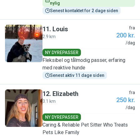
nylig
Senest kontaktet for 2 dage siden
11
.
Louis
fra
200 kr.
2.9 km
L
/dag
NY DYREPASSER
Fleksibel og tålmodig passer, erfaring
med reaktive hunde
Senest aktiv 11 dage siden
12
.
Elizabeth
fra
250 kr.
3.1 km
E
/dag
NY DYREPASSER
Caring & Reliable Pet Sitter Who Treats
Pets Like Family