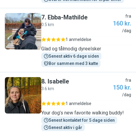
7
.
Ebba-Mathilde
fra
160 kr.
0.5 km
E
/dag
1 anmeldelse
Glad og tålmodig dyreelsker
Senest aktiv 6 dage siden
Bor sammen med 3 katte
8
.
Isabelle
fra
150 kr.
3.6 km
I
/dag
1 anmeldelse
Your dog’s new favorite walking buddy!
Senest kontaktet for 5 dage siden
Senest aktiv i går