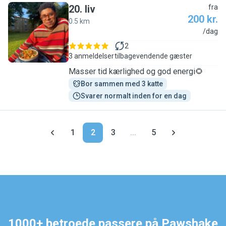
20
.
liv
fra
200 kr.
0.5 km
L
/dag
2
3 anmeldelser
tilbagevendende gæster
Masser tid kærlighed og god energi🌻
Bor sammen med 3 katte
Svarer normalt inden for en dag
1
2
3
...
5
1000+ betroede passere på Pawshake