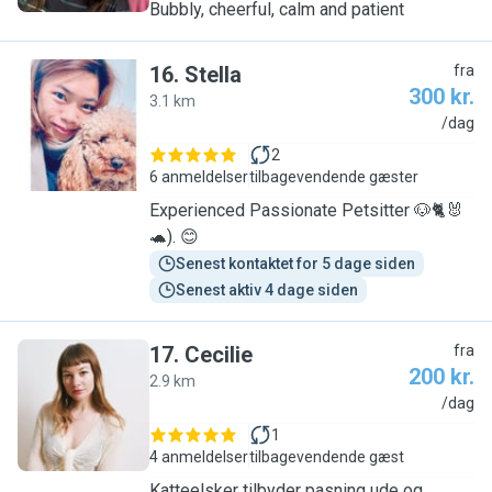
Bubbly, cheerful, calm and patient
16
.
Stella
fra
300 kr.
3.1 km
S
/dag
2
6 anmeldelser
tilbagevendende gæster
Experienced Passionate Petsitter 🐶🐈🐰
🐢). 😊
Senest kontaktet for 5 dage siden
Senest aktiv 4 dage siden
17
.
Cecilie
fra
200 kr.
2.9 km
C
/dag
1
4 anmeldelser
tilbagevendende gæst
Katteelsker tilbyder pasning ude og