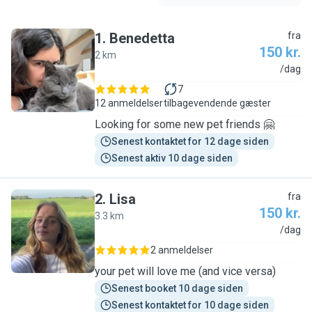
1
.
Benedetta
fra
150 kr.
2 km
B
/dag
7
12 anmeldelser
tilbagevendende gæster
Looking for some new pet friends 🤗
Senest kontaktet for 12 dage siden
Senest aktiv 10 dage siden
2
.
Lisa
fra
150 kr.
3.3 km
L
/dag
2 anmeldelser
your pet will love me (and vice versa)
Senest booket 10 dage siden
Senest kontaktet for 10 dage siden