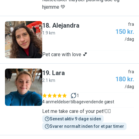
hjemme 💚
18
.
Alejandra
fra
150 kr.
1.9 km
A
/dag
Pet care with love 💕
19
.
Lara
fra
180 kr.
2.1 km
L
/dag
1
4 anmeldelser
tilbagevendende gæst
Let me take care of your pet!✌🏻
Senest aktiv 9 dage siden
Svarer normalt inden for et par timer