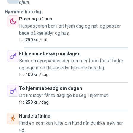
shorter and calmer ones.
hjem.
For cats, I make sure they feel safe in their space, keep
Hjemme hos dig.
their litter area clean, follow their feeding routine carefully,
Pasning af hus
and give them attention (or space!) depending on their
Huspasseren bor i dit hjem dag og nat, og passer
personality 🐾
både på kæledyr og hus.
When caring for pets in a home environment, I make sure
fra
250 kr.
/nat
the space is clean and pet-safe, with secure windows and
no harmful plants. Pets are never left unattended outdoors,
Et hjemmebesøg om dagen
and I stay attentive while they’re under my care 🤍
Book en dyrepasser, der kommer forbi for at fodre
I also know how important peace of mind is when you’re
og lege med dit kæledyr hjemme hos dig.
away, so I send regular updates and photos 📸
fra
100 kr.
/dag
For me, this isn’t just “pet sitting” — it’s making sure your
dog or cat feels safe, understood, and genuinely cared for
To hjemmebesøg om dagen
✨
Dit kæledyr får to daglige besøg i hjemmet
fra
250 kr.
/dag
Hundeluftning
Find en som kan lufte din hund når du ikke selv har
tid