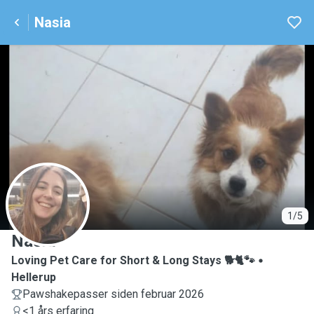
Nasia
N
1/5
Nasia
Loving Pet Care for Short & Long Stays 🐕🐈🐾
Hellerup
Pawshakepasser siden februar 2026
<1 års erfaring