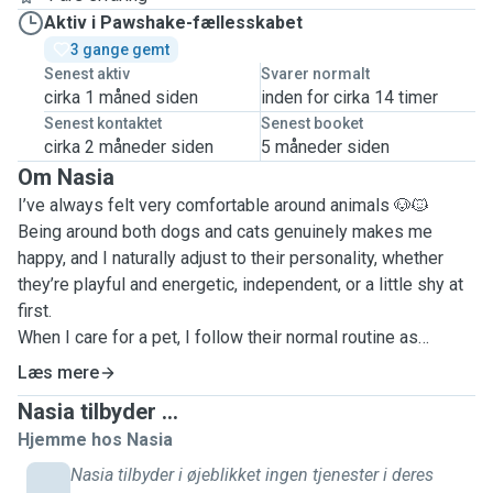
Aktiv i Pawshake-fællesskabet
3 gange gemt
Senest aktiv
Svarer normalt
cirka 1 måned siden
inden for cirka 14 timer
Senest kontaktet
Senest booket
cirka 2 måneder siden
5 måneder siden
Om Nasia
I’ve always felt very comfortable around animals 🐶🐱
Being around both dogs and cats genuinely makes me
happy, and I naturally adjust to their personality, whether
they’re playful and energetic, independent, or a little shy at
first.
When I care for a pet, I follow their normal routine as
closely as possible. I respect feeding schedules 🥣, make
Læs mere
sure fresh water is always available, and I’m comfortable
Nasia tilbyder ...
giving oral medication if needed 💊.
Hjemme hos Nasia
For dogs, I adapt walks depending on their energy level,
some need longer, active walks 🌿 while others prefer
Nasia tilbyder i øjeblikket ingen tjenester i deres