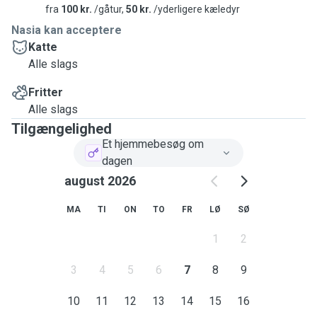
fra
100 kr.
/gåtur,
50 kr.
/yderligere kæledyr
Nasia kan acceptere
Katte
Alle slags
Fritter
Alle slags
Tilgængelighed
Et hjemmebesøg om
dagen
august 2026
MA
TI
ON
TO
FR
LØ
SØ
1
2
3
4
5
6
7
8
9
10
11
12
13
14
15
16