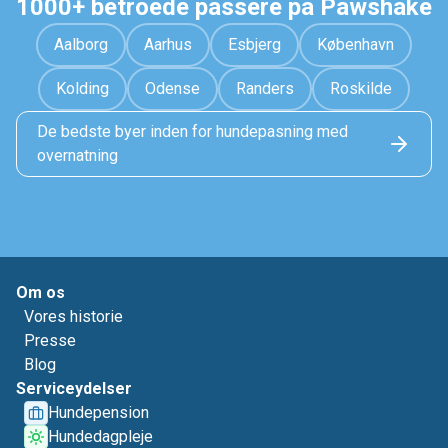
1000+ betroede passere på Pawshake
Aalborg
Aarhus
Esbjerg
København
Kolding
Odense
Randers
Roskilde
De bedste byer inden for hundepasning med
overnatning
Om os
Vores historie
Presse
Blog
Serviceydelser
Hundepension
Hundedagpleje