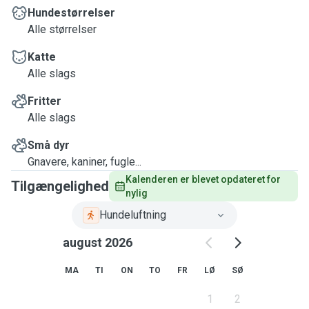
Hundestørrelser
Alle størrelser
Katte
Alle slags
Fritter
Alle slags
Små dyr
Gnavere, kaniner, fugle...
Kalenderen er blevet opdateret for 
Tilgængelighed
nylig
Hundeluftning
august 2026
MA
TI
ON
TO
FR
LØ
SØ
1
2