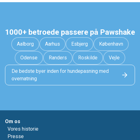
1000+ betroede passere på Pawshake
Aalborg
Aarhus
Esbjerg
København
Odense
Randers
Roskilde
Vejle
De bedste byer inden for hundepasning med
overnatning
Om os
Vores historie
Presse