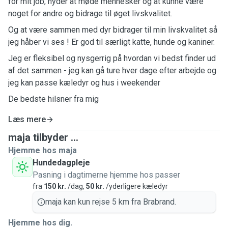
for mit job, nyder at møde mennesker og at kunne være
noget for andre og bidrage til øget livskvalitet.
Og at være sammen med dyr bidrager til min livskvalitet så
jeg håber vi ses ! Er god til særligt katte, hunde og kaniner.
Jeg er fleksibel og nysgerrig på hvordan vi bedst finder ud
af det sammen - jeg kan gå ture hver dage efter arbejde og
jeg kan passe kæledyr og hus i weekender
De bedste hilsner fra mig
Læs mere
maja tilbyder ...
Hjemme hos maja
Hundedagpleje
Pasning i dagtimerne hjemme hos passer
fra
150 kr.
/dag,
50 kr.
/yderligere kæledyr
maja kan kun rejse 5 km fra Brabrand.
Hjemme hos dig.