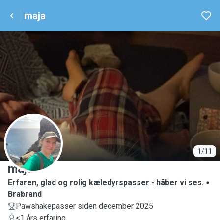
maja
M
1/11
maja
Erfaren, glad og rolig kæledyrspasser - håber vi ses.
Brabrand
Pawshakepasser siden december 2025
<1 års erfaring