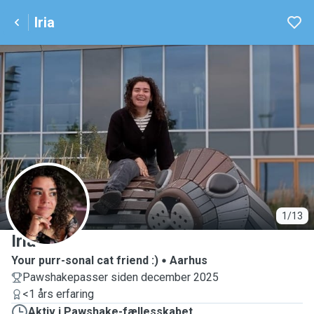
Iria
I
1/13
Iria
Your purr-sonal cat friend :)
Aarhus
Pawshakepasser siden december 2025
<1 års erfaring
Aktiv i Pawshake-fællesskabet