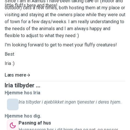
Since I am in Aarhus I have been taking care of (indoor and
little fluffs here and there!
outdoor) cats a few times, both hosting them at my place or
visiting and staying at the owners place while they were out
of town for a few days/weeks. I am really understanding to
the needs of the animals and I am always happy and
flexible to adjust to what they need :)
I'm looking forward to get to meet your fluffy creatures!
Best
Iria :)
Læs mere
Iria tilbyder ...
Hjemme hos Iria
Iria tilbyder i øjeblikket ingen tjenester i deres hjem.
Hjemme hos dig.
Pasning af hus
Huspasseren bor i dit hjem dag og nat, og passer