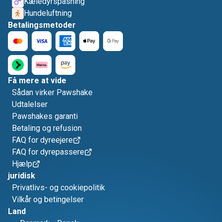
Kæledyrspasning
Hundeluftning
Betalingsmetoder
Få mere at vide
Sådan virker Pawshake
Udtalelser
Pawshakes garanti
Betaling og refusion
FAQ for dyreejere
FAQ for dyrepassere
Hjælp
juridisk
Privatlivs- og cookiepolitik
Vilkår og betingelser
Land