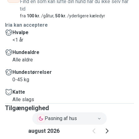
Find en som kan lufte din hund når du ikke selv har
tid
fra
100 kr.
/gåtur,
50 kr.
/yderligere kæledyr
Iria kan acceptere
Hvalpe
<1 år
Hundealdre
Alle aldre
Hundestørrelser
0-45 kg
Katte
Alle slags
Tilgængelighed
Pasning af hus
august 2026