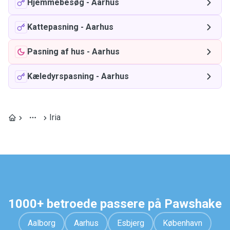
Hjemmebesøg
-
Aarhus
Kattepasning
-
Aarhus
Pasning af hus
-
Aarhus
Kæledyrspasning
-
Aarhus
Iria
1000+ betroede passere på Pawshake
Aalborg
Aarhus
Esbjerg
København