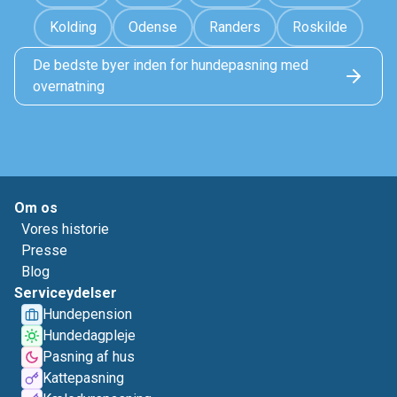
Kolding
Odense
Randers
Roskilde
De bedste byer inden for hundepasning med
overnatning
Om os
Vores historie
Presse
Blog
Serviceydelser
Hundepension
Hundedagpleje
Pasning af hus
Kattepasning