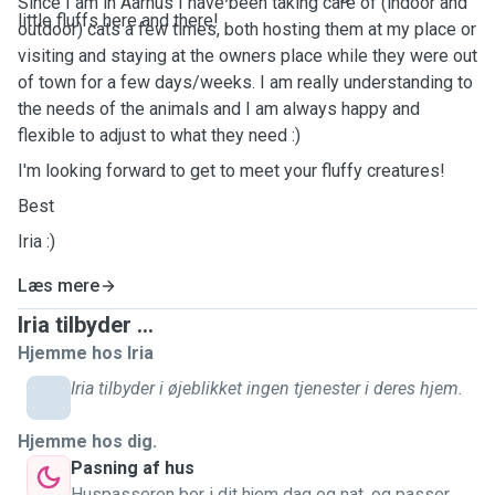
Since I am in Aarhus I have been taking care of (indoor and
little fluffs here and there!
outdoor) cats a few times, both hosting them at my place or
visiting and staying at the owners place while they were out
of town for a few days/weeks. I am really understanding to
the needs of the animals and I am always happy and
flexible to adjust to what they need :)
I'm looking forward to get to meet your fluffy creatures!
Best
Iria :)
Læs mere
Iria tilbyder ...
Hjemme hos Iria
Iria tilbyder i øjeblikket ingen tjenester i deres hjem.
Hjemme hos dig.
Pasning af hus
Huspasseren bor i dit hjem dag og nat, og passer