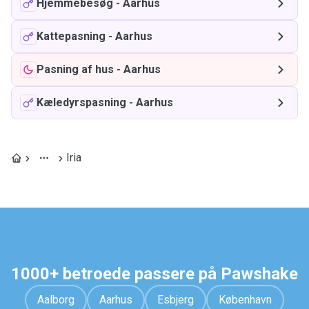
Hjemmebesøg
-
Aarhus
Kattepasning
-
Aarhus
Pasning af hus
-
Aarhus
Kæledyrspasning
-
Aarhus
Iria
1000+ betroede passere på Pawshake
Aalborg
Aarhus
Esbjerg
København