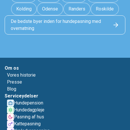
Kolding
Odense
Randers
Roskilde
De bedste byer inden for hundepasning med
overnatning
Om os
Vores historie
Presse
Blog
Serviceydelser
Hundepension
Hundedagpleje
Pasning af hus
Kattepasning