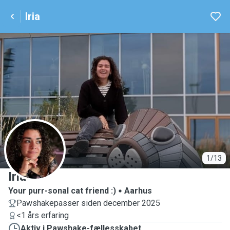
Iria
I
1/13
Iria
Your purr-sonal cat friend :)
Aarhus
Pawshakepasser siden december 2025
<1 års erfaring
Aktiv i Pawshake-fællesskabet