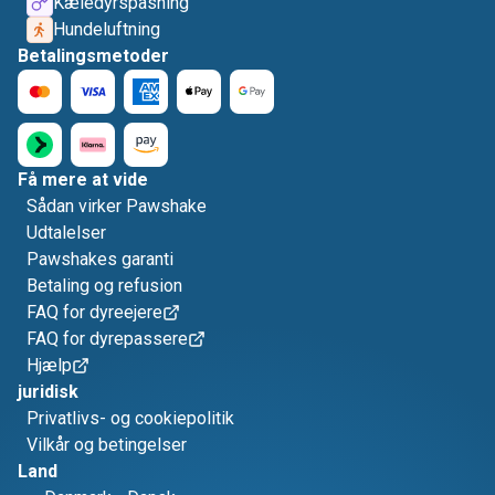
Kæledyrspasning
Hundeluftning
Betalingsmetoder
Få mere at vide
Sådan virker Pawshake
Udtalelser
Pawshakes garanti
Betaling og refusion
FAQ for dyreejere
FAQ for dyrepassere
Hjælp
juridisk
Privatlivs- og cookiepolitik
Vilkår og betingelser
Land