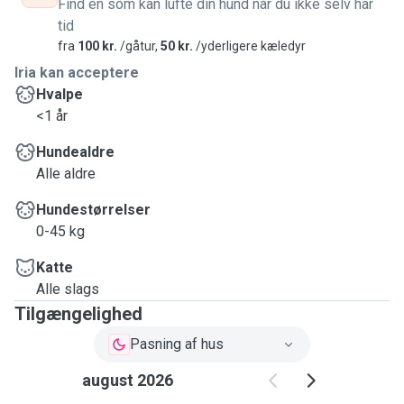
Find en som kan lufte din hund når du ikke selv har
tid
fra
100 kr.
/gåtur,
50 kr.
/yderligere kæledyr
Iria kan acceptere
Hvalpe
<1 år
Hundealdre
Alle aldre
Hundestørrelser
0-45 kg
Katte
Alle slags
Tilgængelighed
Pasning af hus
august 2026