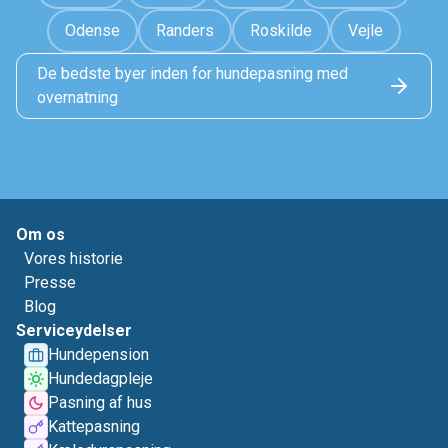
Odense
Randers
Roskilde
Vejle
De bedste byer inden for hundepasning med
overnatning
Om os
Vores historie
Presse
Blog
Serviceydelser
Hundepension
Hundedagpleje
Pasning af hus
Kattepasning