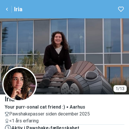
Iria
I
1/13
Iria
Your purr-sonal cat friend :)
Aarhus
Pawshakepasser siden december 2025
<1 års erfaring
Aktiv i Pawshake-fællesskabet