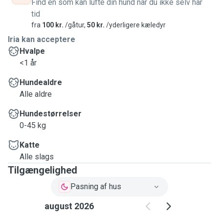
Find en som kan lufte din hund når du ikke selv har
tid
fra
100 kr.
/gåtur,
50 kr.
/yderligere kæledyr
Iria kan acceptere
Hvalpe
<1 år
Hundealdre
Alle aldre
Hundestørrelser
0-45 kg
Katte
Alle slags
Tilgængelighed
Pasning af hus
august 2026