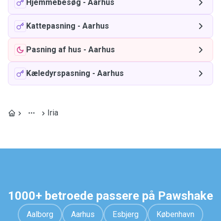
Hjemmebesøg
-
Aarhus
Kattepasning
-
Aarhus
Pasning af hus
-
Aarhus
Kæledyrspasning
-
Aarhus
Iria
1000+ betroede passere på Pawshake
Aalborg
Aarhus
Esbjerg
København