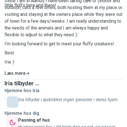
Since I am in Aarhus I have been taking care of (indoor and
little fluffs here and there!
outdoor) cats a few times, both hosting them at my place or
visiting and staying at the owners place while they were out
of town for a few days/weeks. I am really understanding to
the needs of the animals and I am always happy and
flexible to adjust to what they need :)
I'm looking forward to get to meet your fluffy creatures!
Best
Iria :)
Læs mere
Iria tilbyder ...
Hjemme hos Iria
Iria tilbyder i øjeblikket ingen tjenester i deres hjem.
Hjemme hos dig.
Pasning af hus
Huspasseren bor i dit hjem dag og nat, og passer