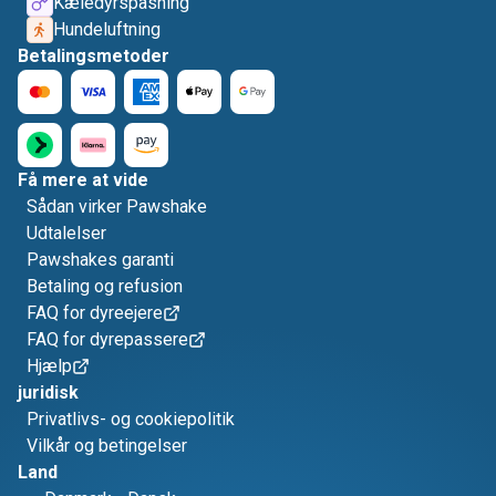
Kæledyrspasning
Hundeluftning
Betalingsmetoder
Få mere at vide
Sådan virker Pawshake
Udtalelser
Pawshakes garanti
Betaling og refusion
FAQ for dyreejere
FAQ for dyrepassere
Hjælp
juridisk
Privatlivs- og cookiepolitik
Vilkår og betingelser
Land