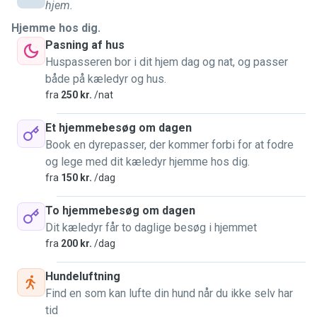
ones, and genuinely keep them active and give love to
hjem.
them.
Hjemme hos dig.
Pasning af hus
I'm open to take your dog for long walks, visit them during
Huspasseren bor i dit hjem dag og nat, og passer
the day or house-sit them at your place. I'm also flexible
både på kæledyr og hus.
with arranging timing and travelling.
fra
250 kr.
/nat
Personally, I am a cheerful, responsible and organized
Et hjemmebesøg om dagen
person who loves being active and spend time outdoors.
Book en dyrepasser, der kommer forbi for at fodre
I've also taken courses in dog schools so I have some
og lege med dit kæledyr hjemme hos dig.
experience with training them.
fra
150 kr.
/dag
Fun fact: I have a special Hungarian type of dog back at
To hjemmebesøg om dagen
home you might have never seen. It's a white puli. His name
Dit kæledyr får to daglige besøg i hjemmet
is Tücsök and he is the cutest, fluffiest "mop" in the world.
fra
200 kr.
/dag
+1: I love alpacas and sheeps
Hundeluftning
Find en som kan lufte din hund når du ikke selv har
tid