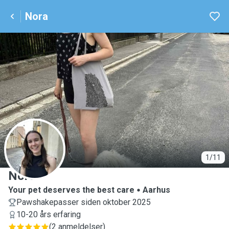
Nora
N
1/11
Nora
Your pet deserves the best care
Aarhus
Pawshakepasser siden oktober 2025
10-20 års erfaring
(
2 anmeldelser
)