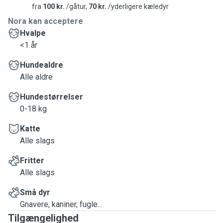
fra
100 kr.
/gåtur,
70 kr.
/yderligere kæledyr
Nora kan acceptere
Hvalpe
<1 år
Hundealdre
Alle aldre
Hundestørrelser
0-18 kg
Katte
Alle slags
Fritter
Alle slags
Små dyr
Gnavere, kaniner, fugle...
Tilgængelighed