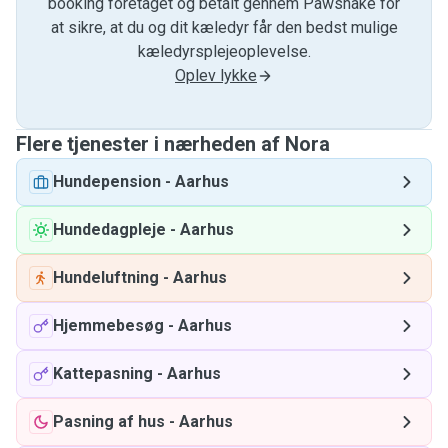
booking foretaget og betalt gennem Pawshake for
at sikre, at du og dit kæledyr får den bedst mulige
kæledyrsplejeoplevelse.
Oplev lykke
Flere tjenester i nærheden af ​​Nora
Hundepension
-
Aarhus
Hundedagpleje
-
Aarhus
Hundeluftning
-
Aarhus
Hjemmebesøg
-
Aarhus
Kattepasning
-
Aarhus
Pasning af hus
-
Aarhus