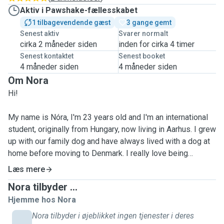
Aktiv i Pawshake-fællesskabet
1 tilbagevendende gæst
3 gange gemt
Senest aktiv
Svarer normalt
cirka 2 måneder siden
inden for cirka 4 timer
Senest kontaktet
Senest booket
4 måneder siden
4 måneder siden
Om Nora
Hi!
My name is Nóra, I'm 23 years old and I'm an international
student, originally from Hungary, now living in Aarhus. I grew
up with our family dog and have always lived with a dog at
home before moving to Denmark. I really love being
surrounded with pets, as they have always been an
Læs mere
important part of my life.
Nora tilbyder ...
Hjemme hos Nora
Unfortunately I can't have my dog with me in Denmark,
therefore, I would love to take care of others' beloved
Nora tilbyder i øjeblikket ingen tjenester i deres