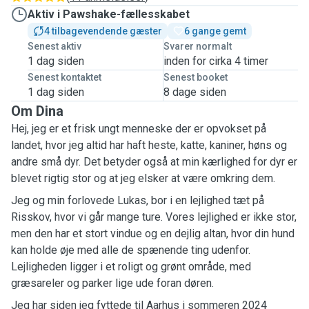
Aktiv i Pawshake-fællesskabet
4 tilbagevendende gæster
6 gange gemt
Senest aktiv
Svarer normalt
1 dag siden
inden for cirka 4 timer
Senest kontaktet
Senest booket
1 dag siden
8 dage siden
Om Dina
Hej, jeg er et frisk ungt menneske der er opvokset på
landet, hvor jeg altid har haft heste, katte, kaniner, høns og
andre små dyr. Det betyder også at min kærlighed for dyr er
blevet rigtig stor og at jeg elsker at være omkring dem.
Jeg og min forlovede Lukas, bor i en lejlighed tæt på
Risskov, hvor vi går mange ture. Vores lejlighed er ikke stor,
men den har et stort vindue og en dejlig altan, hvor din hund
kan holde øje med alle de spænende ting udenfor.
Lejligheden ligger i et roligt og grønt område, med
græsareler og parker lige ude foran døren.
Jeg har siden jeg fyttede til Aarhus i sommeren 2024