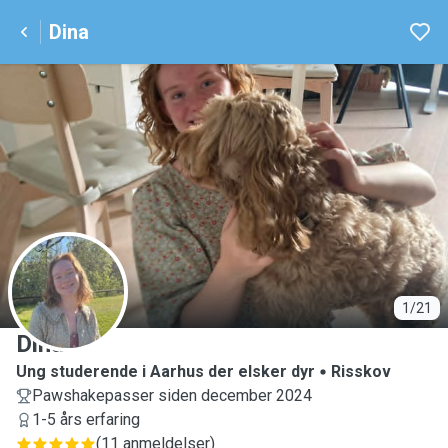
Dina
D
1/21
Dina
Ung studerende i Aarhus der elsker dyr
Risskov
Pawshakepasser siden december 2024
1-5 års erfaring
(
11 anmeldelser
)