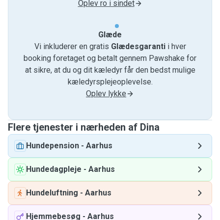
Oplev ro i sindet
Glæde
Vi inkluderer en gratis
Glædesgaranti
i hver
booking foretaget og betalt gennem Pawshake for
at sikre, at du og dit kæledyr får den bedst mulige
kæledyrsplejeoplevelse.
Oplev lykke
Flere tjenester i nærheden af ​​Dina
Hundepension
-
Aarhus
Hundedagpleje
-
Aarhus
Hundeluftning
-
Aarhus
Hjemmebesøg
-
Aarhus