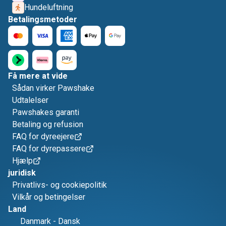
Hundeluftning
Betalingsmetoder
Få mere at vide
Sådan virker Pawshake
Udtalelser
Pawshakes garanti
Betaling og refusion
FAQ for dyreejere
FAQ for dyrepassere
Hjælp
juridisk
Privatlivs- og cookiepolitik
Vilkår og betingelser
Land
Danmark
-
Dansk