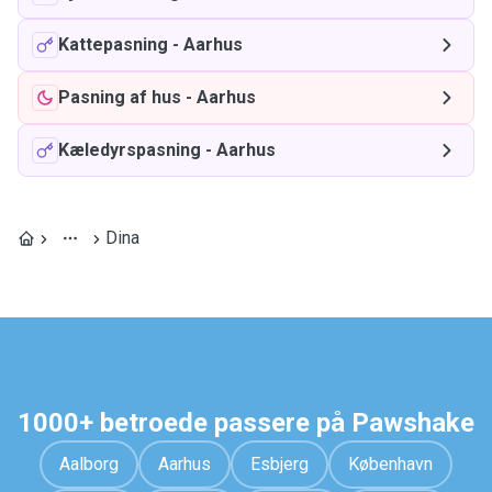
Kattepasning
-
Aarhus
Pasning af hus
-
Aarhus
Kæledyrspasning
-
Aarhus
Dina
1000+ betroede passere på Pawshake
Aalborg
Aarhus
Esbjerg
København