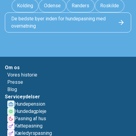
Kolding
Odense
Randers
Roskilde
De bedste byer inden for hundepasning med
overnatning
Om os
Vores historie
Presse
Blog
Serviceydelser
Hundepension
Hundedagpleje
Pasning af hus
Kattepasning
Kæledyrspasning