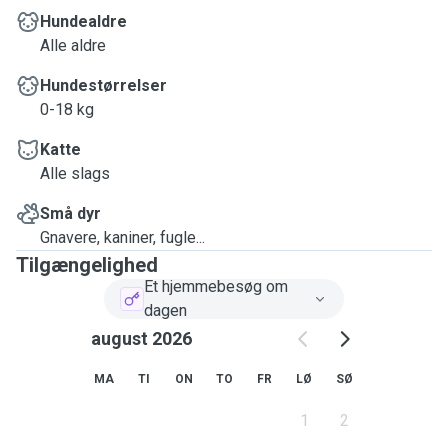
Hundealdre
Alle aldre
Hundestørrelser
0-18 kg
Katte
Alle slags
Små dyr
Gnavere, kaniner, fugle...
Tilgængelighed
Et hjemmebesøg om
dagen
august 2026
MA
TI
ON
TO
FR
LØ
SØ
1
2