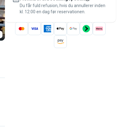
besked til betalingen – for at være dækket
Du får fuld refusion, hvis du annullerer inden
kl. 12:00 en dag før reservationen.
af
Pawshake-garantien
.