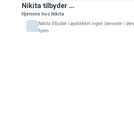
Nikita tilbyder ...
Derfor vil jeg rigtig gerne melde mig til at hjælpe med l
Hjemme hos Nikita
dyrepassningens hjørne. Jeg har som sagt mest erfaring med katte, men jeg er
frisk på det meste.
Nikita tilbyder i øjeblikket ingen tjenester i der
hjem.