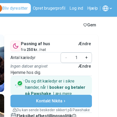
Bliv dyresitter
Opret brugerprofil
Log ind
Hjælp
Gem
Pasning af hus
Ændre
fra
250 kr.
/nat
Antal kæledyr
-
+
Ingen datoer angivet
Ændre
Hjemme hos dig.
Du og dit kæledyr er i sikre
hænder, når I
booker og betaler
på Pawshake
.
Læs mere
Sikre betalinger
Kontakt Nikita
Support, hvis planerne ændrer
sig
Du kan sende beskeder sikkert på Pawshake
Dækkede bookinger
Fleksibel afbestillingspolitik
Hold alt på Pawshake – fra den første