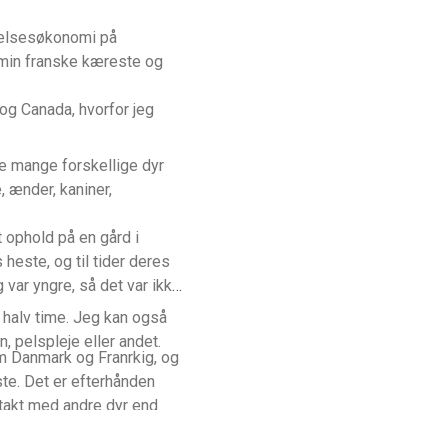
evelsesøkonomi på
min franske kæreste og
og Canada, hvorfor jeg
de mange forskellige dyr
, ænder, kaniner,
t ophold på en gård i
g var yngre, så det var ikke
halv time. Jeg kan også
, pelspleje eller andet.
em Danmark og Franrkig, og
te. Det er efterhånden
ntakt med andre dyr end