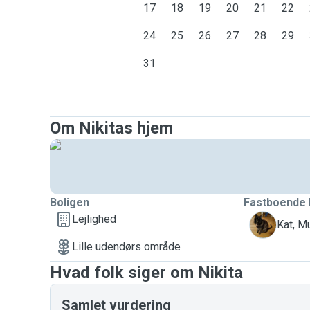
17
18
19
20
21
22
24
25
26
27
28
29
31
Om Nikitas hjem
Boligen
Fastboende 
Lejlighed
M
Kat, M
Lille udendørs område
Hvad folk siger om Nikita
Samlet vurdering