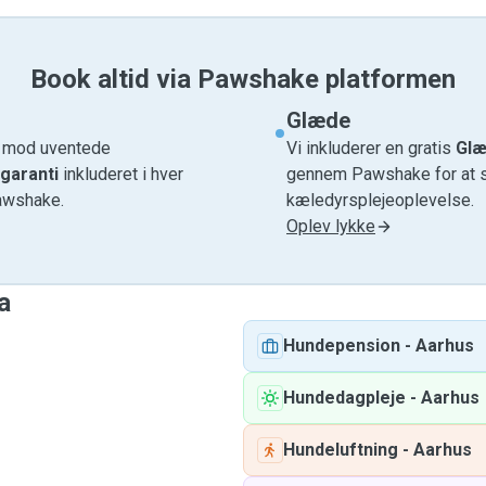
Book altid via Pawshake platformen
Glæde
e mod uventede
Vi inkluderer en gratis
Glæ
garanti
inkluderet i hver
gennem Pawshake for at si
awshake.
kæledyrsplejeoplevelse.
Oplev lykke
a
Hundepension
-
Aarhus
Hundedagpleje
-
Aarhus
Hundeluftning
-
Aarhus