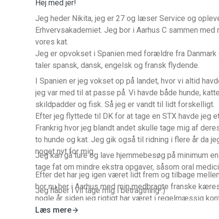
Hej med jer!
Jeg heder Nikita, jeg er 27 og læser Service og opl
Erhvervsakademiet. Jeg bor i Aarhus C sammen med 
vores kat.
Jeg er opvokset i Spanien med forældre fra Danmark 
taler spansk, dansk, engelsk og fransk flydende.
I Spanien er jeg vokset op på landet, hvor vi altid hav
jeg var med til at passe på. Vi havde både hunde, katte
skildpadder og fisk. Så jeg er vandt til lidt forskelligt.
Efter jeg flyttede til DK for at tage en STX havde jeg e
Frankrig hvor jeg blandt andet skulle tage mig af deres heste, og til tider deres
to hunde og kat. Jeg gik også til ridning i flere år da je
noget nyt for mig.
Jeg kan gå ture og lave hjemmebesøg på minimum en 
tage fat om mindre ekstra opgaver, såsom oral medicin
Efter det har jeg igen været lidt frem og tilbage mell
bor nu her i Aarhus med min medbragte franske kæres
Jeg håber i vil tage mig i betragtning :)
nogle år siden jeg rigtigt har været i regelmæssig ko
min egen kat, og jeg savner det SÅ meget!
Læs mere