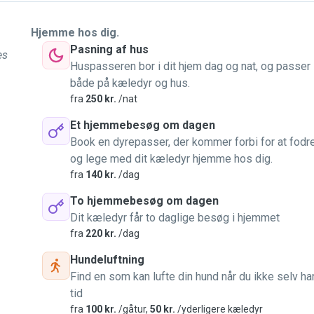
idt af hvert i
Hjemme hos dig.
Pasning af hus
es
Huspasseren bor i dit hjem dag og nat, og passer
både på kæledyr og hus.
fra
250 kr.
/nat
Et hjemmebesøg om dagen
Book en dyrepasser, der kommer forbi for at fodr
og lege med dit kæledyr hjemme hos dig.
fra
140 kr.
/dag
To hjemmebesøg om dagen
Dit kæledyr får to daglige besøg i hjemmet
fra
220 kr.
/dag
Hundeluftning
Find en som kan lufte din hund når du ikke selv ha
tid
fra
100 kr.
/gåtur,
50 kr.
/yderligere kæledyr