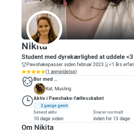
N
Nikita
Student med dyrekærlighed at uddele <3
Pawshakepasser siden februar 2023
<1 års erfar
(
1 anmeldelse
)
Bor med ...
M
Kat, Musling
Aktiv i Pawshake-fællesskabet
2 gange gemt
Senest aktiv
Svarer normalt
10 dage siden
inden for 13 dage
Om Nikita