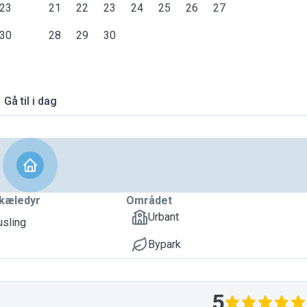
23
21
22
23
24
25
26
27
30
28
29
30
Gå til i dag
kæledyr
Området
Urbant
usling
Bypark
5