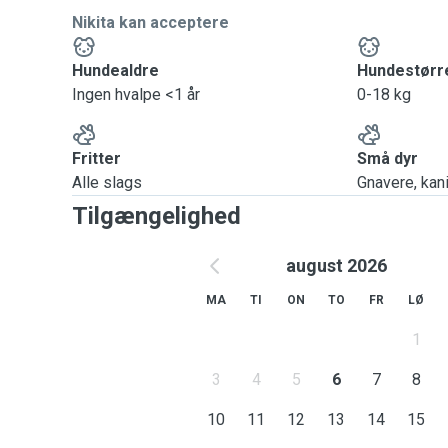
Nikita kan acceptere
Hundealdre
Hundestørr
Ingen hvalpe <1 år
0-18 kg
Fritter
Små dyr
Alle slags
Gnavere, kanin
Tilgængelighed
august 2026
MA
TI
ON
TO
FR
LØ
1
3
4
5
6
7
8
10
11
12
13
14
15