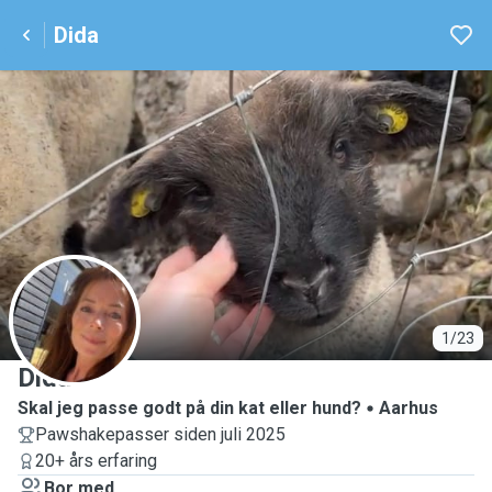
Dida
D
1/23
Dida
Skal jeg passe godt på din kat eller hund?
Aarhus
Pawshakepasser siden juli 2025
20+ års erfaring
Bor med ...