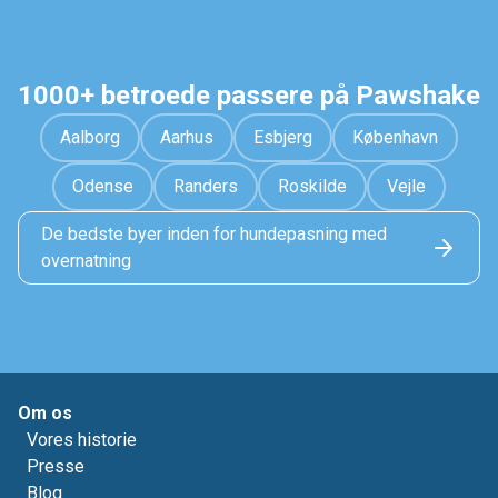
1000+ betroede passere på Pawshake
Aalborg
Aarhus
Esbjerg
København
Odense
Randers
Roskilde
Vejle
De bedste byer inden for hundepasning med
overnatning
Om os
Vores historie
Presse
Blog