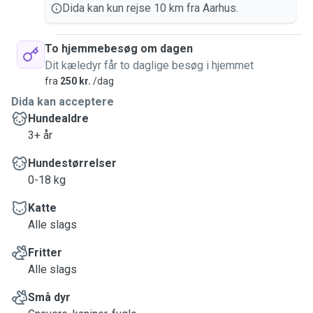
Dida kan kun rejse 10 km fra Aarhus.
To hjemmebesøg om dagen
Dit kæledyr får to daglige besøg i hjemmet
fra
250 kr.
/dag
Dida kan acceptere
Hundealdre
3+ år
Hundestørrelser
0-18 kg
Katte
Alle slags
Fritter
Alle slags
Små dyr