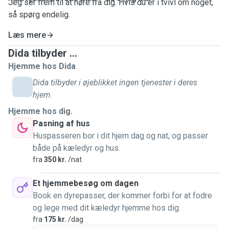
Jeg ser frem til at høre fra dig. Hvis du er i tvivl om noget,
så spørg endelig.
Læs mere
Dida tilbyder ...
Hjemme hos Dida
Dida tilbyder i øjeblikket ingen tjenester i deres
hjem.
Hjemme hos dig.
Pasning af hus
Huspasseren bor i dit hjem dag og nat, og passer
både på kæledyr og hus.
fra
350 kr.
/nat
Et hjemmebesøg om dagen
Book en dyrepasser, der kommer forbi for at fodre
og lege med dit kæledyr hjemme hos dig.
fra
175 kr.
/dag