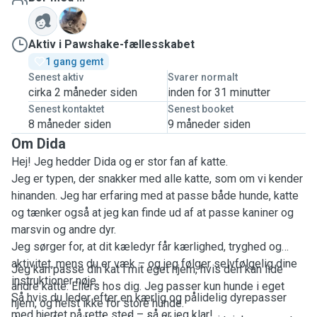
S
Aktiv i Pawshake-fællesskabet
1 gang gemt
Senest aktiv
Svarer normalt
cirka 2 måneder siden
inden for 31 minutter
Senest kontaktet
Senest booket
8 måneder siden
9 måneder siden
Om Dida
Hej! Jeg hedder Dida og er stor fan af katte.
Jeg er typen, der snakker med alle katte, som om vi kender
hinanden. Jeg har erfaring med at passe både hunde, katte
og tænker også at jeg kan finde ud af at passe kaniner og
marsvin og andre dyr.
Jeg sørger for, at dit kæledyr får kærlighed, tryghed og
aktivitet, mens du er væk – og jeg følger selvfølgelig dine
Jeg kan passe din kat i mit eget hjem, hvis den kan lide
instruktioner nøje.
andre katte. Ellers hos dig. Jeg passer kun hunde i eget
Så hvis du leder efter en kærlig og pålidelig dyrepasser
hjem, og helst ikke for store hunde.
med hjertet på rette sted – så er jeg klar!