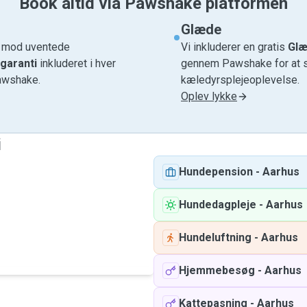
Book altid via Pawshake platformen
Glæde
e mod uventede
Vi inkluderer en gratis
Glæ
garanti
inkluderet i hver
gennem Pawshake for at si
awshake.
kæledyrsplejeoplevelse.
Oplev lykke
i
Hundepension
-
Aarhus
Hundedagpleje
-
Aarhus
Hundeluftning
-
Aarhus
Hjemmebesøg
-
Aarhus
Kattepasning
-
Aarhus