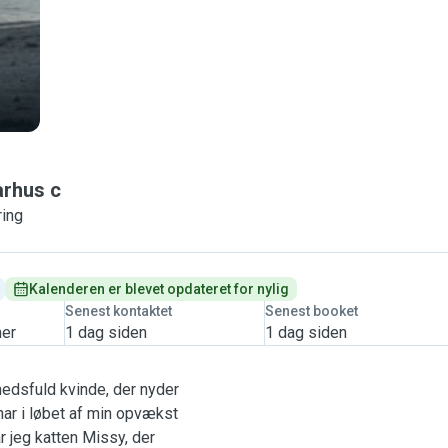
rhus c
ring
Kalenderen er blevet opdateret for nylig
Senest kontaktet
Senest booket
mer
1 dag siden
1 dag siden
hedsfuld kvinde, der nyder
har i løbet af min opvækst
ar jeg katten Missy, der