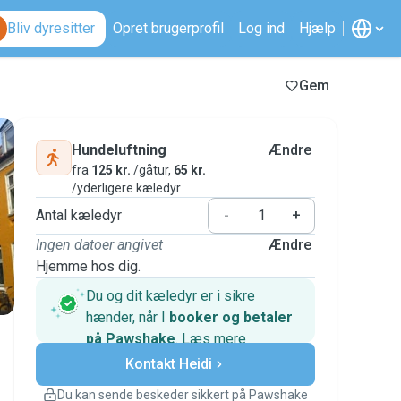
Bliv dyresitter
Opret brugerprofil
Log ind
Hjælp
Gem
Hundeluftning
Ændre
fra
125 kr.
/gåtur,
65 kr.
/yderligere kæledyr
Antal kæledyr
-
+
Ingen datoer angivet
Ændre
Hjemme hos dig.
Du og dit kæledyr er i sikre
hænder, når I
booker og betaler
på Pawshake
.
Læs mere
Sikre betalinger
Kontakt Heidi
Support, hvis planerne ændrer
sig
Du kan sende beskeder sikkert på Pawshake
Dækkede bookinger