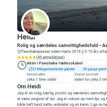
H
Heidi
Rolig og særdeles samvittighedsfuld
Aa
Pawshakepasser siden marts 2019
5-10 års erfa
(
49 anmeldelser
)
Aktiv i Pawshake-fællesskabet
21 tilbagevendende gæster
20 gange gemt
Senest aktiv
Svarer normalt
cirka 1 time siden
inden for cirka 3 ti
Om Heidi
Jeg er en rolig, kærlig, positiv og særdeles samvittig
at være omgivet af dyr. Jeg er vokset op med dyr, og 
både haft hund, katte, undulater og en kanin. Lige nu h