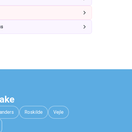
us
hake
anders
Roskilde
Vejle