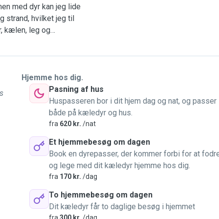
en med dyr kan jeg lide
strand, hvilket jeg til
, kælen, leg og
så tilbyde lange gåture.
sset godt på, snakket og
t godt på i forhold til
otion. Der vil være en fin
Hjemme hos dig.
og leg med dit kæledyr.
Pasning af hus
es
, så jeg vil gøre mit for at
Huspasseren bor i dit hjem dag og nat, og passer
ygt kunne overlade dit
både på kæledyr og hus.
 fleksibel ift booking. Jeg
fra
620 kr.
/nat
at høre fra dig! De
Et hjemmebesøg om dagen
Book en dyrepasser, der kommer forbi for at fodr
og lege med dit kæledyr hjemme hos dig.
fra
170 kr.
/dag
To hjemmebesøg om dagen
Dit kæledyr får to daglige besøg i hjemmet
fra
300 kr.
/dag