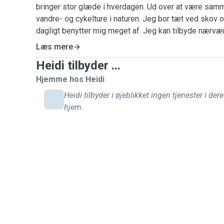
bringer stor glæde i hverdagen. Ud over at være samm
vandre- og cykelture i naturen. Jeg bor tæt ved skov og 
dagligt benytter mig meget af. Jeg kan tilbyde nærvær
opmærksomhed til dit kæledyr. Har du hund kan jeg og
Læs mere
Når dit kæledyr bliver passet af mig, vil det blivet pa
Heidi tilbyder ...
kælet meget med. Det vil selvfølgelig også blive passe
mad, drikke og evt. blive børstet og plejet og daglig m
Hjemme hos Heidi
balance mellem at skabe ro og tryghed samt aktivitet 
Heidi tilbyder i øjeblikket ingen tjenester i der
Jeg kender vigtigheden af at have et kæledyr der trives
hjem.
dit kæledyr får den bedste oplevelse. Du vil derfor tr
kæledyr til mig. Jeg elsker dyr, store som små. Jeg er
forstår og taler dansk, engelsk og tysk. Jeg ser frem til 
bedste hilsner Heidi