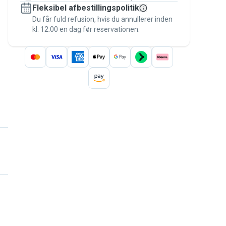
Fleksibel afbestillingspolitik
Hold alt på Pawshake – fra den første
besked til betalingen – for at være dækket
Du får fuld refusion, hvis du annullerer inden
kl. 12:00 en dag før reservationen.
af
Pawshake-garantien
.