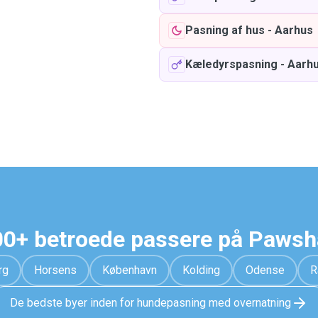
Pasning af hus
-
Aarhus
Kæledyrspasning
-
Aarh
0+ betroede passere på Paws
rg
Horsens
København
Kolding
Odense
R
De bedste byer inden for hundepasning med overnatning