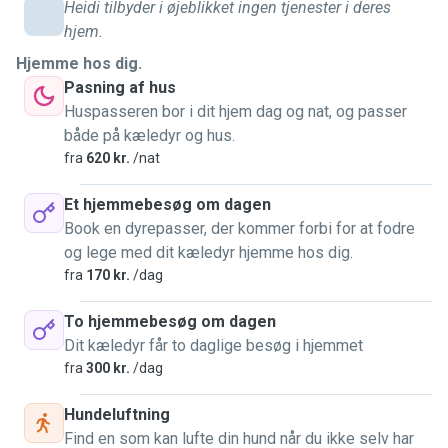
passet af mig, vil det blivet passet godt på, snakket og
Heidi tilbyder i øjeblikket ingen tjenester i deres
kælet meget med. Det vil selvfølgelig også blive passet
hjem.
godt på i forhold til mad, drikke og evt. blive børstet og
Hjemme hos dig.
plejet og daglig motion. Der vil være en fin balance mellem
Pasning af hus
at skabe ro og tryghed samt aktivitet og leg med dit
Huspasseren bor i dit hjem dag og nat, og passer
kæledyr. Jeg kender vigtigheden af at have et kæledyr der
både på kæledyr og hus.
trives, så jeg vil gøre mit for at dit kæledyr får den bedste
fra
620 kr.
/nat
oplevelse. Du vil derfor trygt kunne overlade dit kæledyr til
mig. Jeg elsker dyr, store som små. Jeg er fleksibel ift
Et hjemmebesøg om dagen
booking. Jeg forstår og taler dansk, engelsk og tysk. Jeg
Book en dyrepasser, der kommer forbi for at fodre
ser frem til at høre fra dig! De bedste hilsner Heidi
og lege med dit kæledyr hjemme hos dig.
fra
170 kr.
/dag
To hjemmebesøg om dagen
Dit kæledyr får to daglige besøg i hjemmet
fra
300 kr.
/dag
Hundeluftning
Find en som kan lufte din hund når du ikke selv har