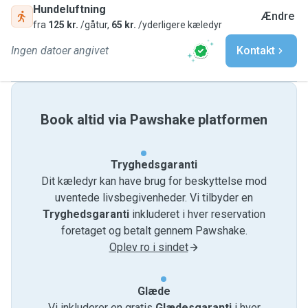
Hundeluftning
Ændre
fra
125 kr.
/gåtur,
65 kr.
/yderligere kæledyr
Ingen datoer angivet
Kontakt
Book altid via Pawshake platformen
Tryghedsgaranti
Dit kæledyr kan have brug for beskyttelse mod
uventede livsbegivenheder. Vi tilbyder en
Tryghedsgaranti
inkluderet i hver reservation
foretaget og betalt gennem Pawshake.
Oplev ro i sindet
Glæde
Vi inkluderer en gratis
Glædesgaranti
i hver