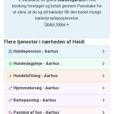
booking foretaget og betalt gennem Pawshake for
at sikre, at du og dit kæledyr får den bedst mulige
kæledyrsplejeoplevelse.
Oplev lykke
Flere tjenester i nærheden af ​​Heidi
Hundepension
-
Aarhus
Hundedagpleje
-
Aarhus
Hundeluftning
-
Aarhus
Hjemmebesøg
-
Aarhus
Kattepasning
-
Aarhus
Pasning af hus
-
Aarhus