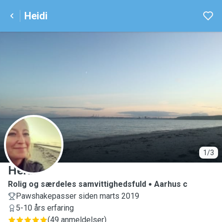
Heidi
H
1/3
Heidi
Rolig og særdeles samvittighedsfuld
Aarhus c
Pawshakepasser siden marts 2019
5-10 års erfaring
(
49 anmeldelser
)