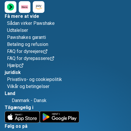
Få mere at vide
Sådan virker Pawshake
Udtalelser
Pawshakes garanti
Betaling og refusion
FAQ for dyreejere
FAQ for dyrepassere
Hjælp
juridisk
Privatlivs- og cookiepolitik
Vilkår og betingelser
Land
Danmark
-
Dansk
Tilgængelig i
Følg os på