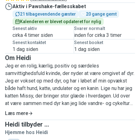
Aktiv i Pawshake-fællesskabet
21 tilbagevendende gæster
20 gange gemt
Kalenderen er blevet opdateret for nylig
Senest aktiv
Svarer normalt
cirka 4 timer siden
inden for cirka 3 timer
Senest kontaktet
Senest booket
1 dag siden
1 dag siden
Om Heidi
Jeg er en rolig, kærlig, positiv og særdeles
samvittighedsfuld kvinde, der nyder at være omgivet af dyr.
Jeg er vokset op med dyr, og har i løbet af min opvækst
både haft hund, katte, undulater og en kanin. Lige nu har jeg
katten Missy, der bringer stor glæde i hverdagen. Ud over
at være sammen med dyr kan jeg lide vandre- og cykelture i
naturen. Jeg bor tæt ved skov og strand, hvilket jeg til
Læs mere
dagligt benytter mig meget af. Jeg kan tilbyde nærvær,
Heidi tilbyder ...
kælen, leg og opmærksomhed til dit kæledyr. Har du hund
Hjemme hos Heidi
kan jeg også tilbyde lange gåture. Når dit kæledyr bliver