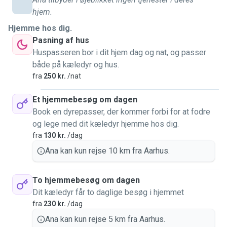
so caring for dogs of different sizes, personalities and
hjem.
energy levels feels completely natural to me. I truly miss
having dogs around and love spending time walking,
Hjemme hos dig.
playing and simply being in their company.
Pasning af hus
Huspasseren bor i dit hjem dag og nat, og passer
I am patient, calm and very attentive to routines, whether it
både på kæledyr og hus.
is feeding times, medication, or special needs. I enjoy long
fra
250 kr.
/nat
walks, especially around the University Park and nearby
green areas, and I always adapt to what each pet feels
Et hjemmebesøg om dagen
comfortable with. I will treat your pet as if they were my
Book en dyrepasser, der kommer forbi for at fodre
own. 🐾
og lege med dit kæledyr hjemme hos dig.
fra
130 kr.
/dag
Ana kan kun rejse 10 km fra Aarhus.
To hjemmebesøg om dagen
Dit kæledyr får to daglige besøg i hjemmet
fra
230 kr.
/dag
Ana kan kun rejse 5 km fra Aarhus.