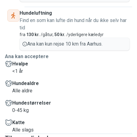
Hundeluftning
Find en som kan lufte din hund når du ikke selv har
tid
fra
130 kr.
/gåtur,
50 kr.
/yderligere kæledyr
Ana kan kun rejse 10 km fra Aarhus.
Ana kan acceptere
Hvalpe
<1 år
Hundealdre
Alle aldre
Hundestørrelser
0-45 kg
Katte
Alle slags