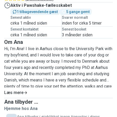
Aktiv i Pawshake-fællesskabet
1 tilbagevendende gæst
5 gange gemt
Senest aktiv
Svarer normalt
cirka 1 måned siden
inden for cirka 5 timer
Senest kontaktet
Senest booket
cirka 1 måned siden
3 måneder siden
Om Ana
Hi, I’m Ana! I live in Aarhus close to the University Park with
my boyfriend, and I would love to take care of your dog or
cat while you are away or busy. I moved to Denmark about
four years ago and recently completed my PhD at Aarhus
University. At the moment I am job searching and studying
Danish, which means I have a very flexible schedule and
plenty of time to give your pet the attention, walks and care
they deserve.
Læs mere
Ana tilbyder ...
I grew up surrounded by animals. My family in Brazil has
Hjemme hos Ana
always had dogs, and my mum currently has seven of them,
Ana tilbyder i øjeblikket ingen tjenester i deres