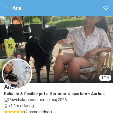
Ana
A
1/14
Ana
Reliable & flexible pet sitter near Uniparken
Aarhus
Pawshakepasser siden maj 2026
<1 års erfaring
(
2 anmeldelser
)