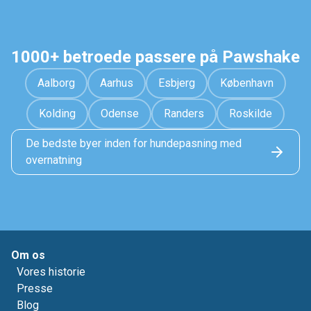
1000+ betroede passere på Pawshake
Aalborg
Aarhus
Esbjerg
København
Kolding
Odense
Randers
Roskilde
De bedste byer inden for hundepasning med
overnatning
Om os
Vores historie
Presse
Blog