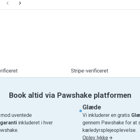
ificeret
Stripe-verificeret
Book altid via Pawshake platformen
Glæde
e mod uventede
Vi inkluderer en gratis
Glæ
garanti
inkluderet i hver
gennem Pawshake for at si
awshake.
kæledyrsplejeoplevelse.
Oplev lykke