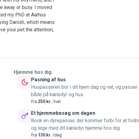
are away or busy. I moved
eted my PhD at Aarhus
dying Danish, which means
ve your pet the attention,
has always had dogs, and
s of different sizes,
al to me. I truly miss
Hjemme hos dig.
laying and simply being in
Pasning af hus
Huspasseren bor i dit hjem dag og nat, og passer
både på kæledyr og hus.
er it is feeding times,
fra
250 kr.
/nat
cially around the
adapt to what each pet
Et hjemmebesøg om dagen
y were my own. 🐾
Book en dyrepasser, der kommer forbi for at fodr
og lege med dit kæledyr hjemme hos dig.
fra
130 kr.
/dag