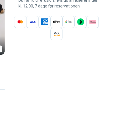
Du får fuld refusion, hvis du annullerer inden
kl. 12:00, 7 dage før reservationen.