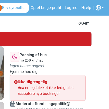
Bliv dyresitter
Opret brugerprofil
Log ind
Hjælp
Gem
Pasning af hus
fra
250 kr.
/nat
Ingen datoer angivet
Hjemme hos dig.
Ikke tilgængelig
Ana er i øjeblikket ikke ledig til at
acceptere nye bookinger.
Moderat afbestillingspolitik