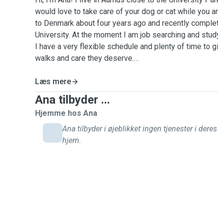
would love to take care of your dog or cat while you 
to Denmark about four years ago and recently compl
University. At the moment I am job searching and stu
I have a very flexible schedule and plenty of time to gi
walks and care they deserve.
I grew up surrounded by animals. My family in Brazil 
Læs mere
my mum currently has seven of them, so caring for dog
Ana tilbyder ...
personalities and energy levels feels completely natur
Hjemme hos Ana
having dogs around and love spending time walking, p
their company.
Ana tilbyder i øjeblikket ingen tjenester i deres
hjem.
I am patient, calm and very attentive to routines, wheth
medication, or special needs. I enjoy long walks, espe
University Park and nearby green areas, and I always 
feels comfortable with. I will treat your pet as if the