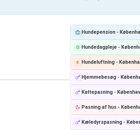
Hundepension
-
Københ
Hundedagpleje
-
Københ
Hundeluftning
-
Københa
Hjemmebesøg
-
Københ
Kattepasning
-
Københa
Pasning af hus
-
Københ
Kæledyrspasning
-
Købe