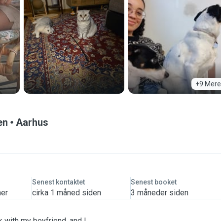
+9 Mere
en
Aarhus
Senest kontaktet
Senest booket
mer
cirka 1 måned siden
3 måneder siden
rk with my boyfriend, and I