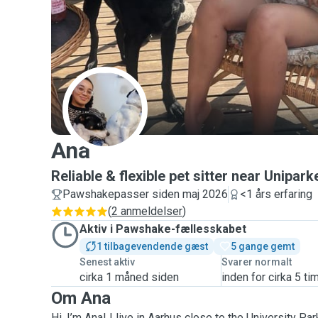
A
Ana
Reliable & flexible pet sitter near Unipark
Pawshakepasser siden maj 2026
<1 års erfaring
(
2 anmeldelser
)
Aktiv i Pawshake-fællesskabet
1 tilbagevendende gæst
5 gange gemt
Senest aktiv
Svarer normalt
cirka 1 måned siden
inden for cirka 5 ti
Om Ana
Hi, I’m Ana! I live in Aarhus close to the University Pa