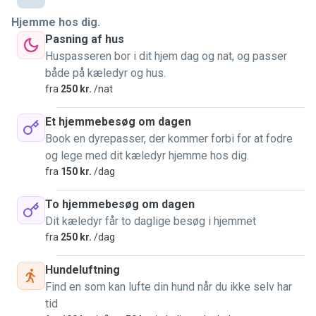
to live with my partner, who is danish.
I would consider myself friendly and responsible and I
Hjemme hos dig.
never miss a chance to pet a dog or cat.
Pasning af hus
Huspasseren bor i dit hjem dag og nat, og passer
I have previously looked after my family's and friends'
både på kæledyr og hus.
dogs and cats without any issues and have knowledge on
fra
250 kr.
/nat
what they can and can't have.
Et hjemmebesøg om dagen
I services I offer are overnight stay, home/pet sitting, going
Book en dyrepasser, der kommer forbi for at fodre
on walks, getting them their food and pets. Unfortunately, I
og lege med dit kæledyr hjemme hos dig.
am not allowed to have pets in my apartment, so I can't take
fra
150 kr.
/dag
them in.
To hjemmebesøg om dagen
Dit kæledyr får to daglige besøg i hjemmet
So please contact me if I'm the one you want to take care
fra
250 kr.
/dag
of your pets, so they can receive lots of pets.
Hundeluftning
Find en som kan lufte din hund når du ikke selv har
tid