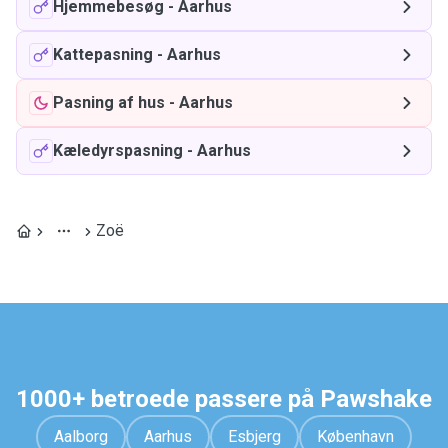
Hjemmebesøg
-
Aarhus
Kattepasning
-
Aarhus
Pasning af hus
-
Aarhus
Kæledyrspasning
-
Aarhus
Zoë
1000+ betroede passere på Pawshake
Aalborg
Aarhus
Esbjerg
København