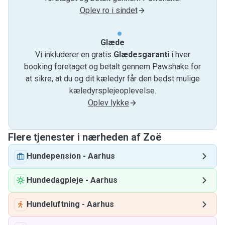
Oplev ro i sindet
Glæde
Vi inkluderer en gratis
Glædesgaranti
i hver
booking foretaget og betalt gennem Pawshake for
at sikre, at du og dit kæledyr får den bedst mulige
kæledyrsplejeoplevelse.
Oplev lykke
Flere tjenester i nærheden af ​​Zoë
Hundepension
-
Aarhus
Hundedagpleje
-
Aarhus
Hundeluftning
-
Aarhus