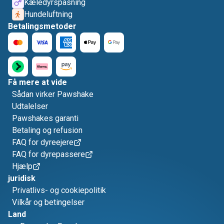
Kæledyrspasning
Hundeluftning
Betalingsmetoder
Få mere at vide
Sådan virker Pawshake
Udtalelser
Pawshakes garanti
Betaling og refusion
FAQ for dyreejere
FAQ for dyrepassere
Hjælp
juridisk
Privatlivs- og cookiepolitik
Vilkår og betingelser
Land