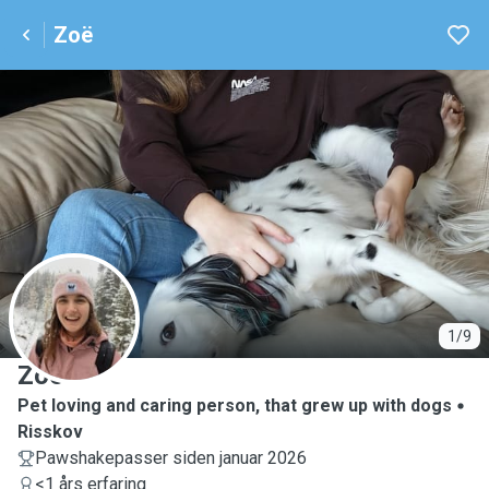
Zoë
Z
1/9
Zoë
Pet loving and caring person, that grew up with dogs
Risskov
Pawshakepasser siden januar 2026
<1 års erfaring