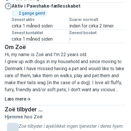
Aktiv i Pawshake-fællesskabet
2 gange gemt
Senest aktiv
Svarer normalt
cirka 1 måned siden
inden for cirka 2 timer
Senest kontaktet
Senest booket
cirka 1 måned siden
-
Om Zoë
Hi, my name is Zoë and I'm 22 years old.
I grew up with dogs in my household and since moving to
Denmark I have missed having a pet and would like to take
care of them, take them on walks, play and pet them and
make their tails wag (in the case of a dog). I love all fluffy,
furry, friendly and/or soft pets, I don't want any vicious
animals as I fear I won't be strong enough to handle them.
Læs mere
Zoë tilbyder ...
A little bit about me is that I am from Spain, though my
Hjemme hos Zoë
mother's tongue is English and I am currently learning
Danish at a language school. I moved to Denmark last year,
Zoë tilbyder i øjeblikket ingen tjenester i deres hjem.