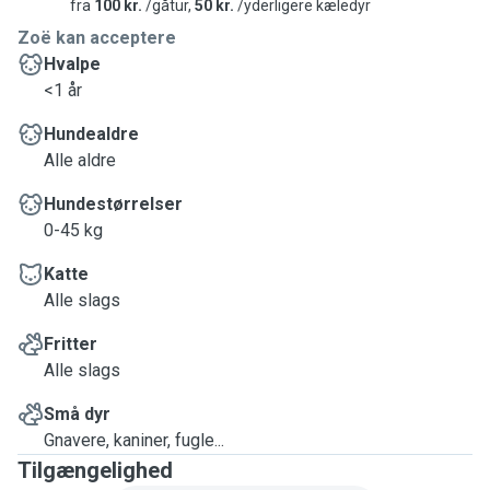
fra
100 kr.
/gåtur,
50 kr.
/yderligere kæledyr
Zoë kan acceptere
Hvalpe
<1 år
Hundealdre
Alle aldre
Hundestørrelser
0-45 kg
Katte
Alle slags
Fritter
Alle slags
Små dyr
Gnavere, kaniner, fugle...
Tilgængelighed