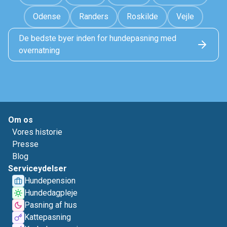
Odense
Randers
Roskilde
Vejle
De bedste byer inden for hundepasning med
overnatning
Om os
Vores historie
Presse
Blog
Serviceydelser
Hundepension
Hundedagpleje
Pasning af hus
Kattepasning