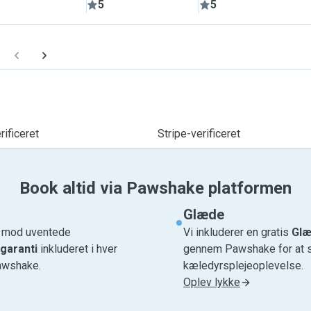
5
5
ificeret
Stripe-verificeret
Book altid via Pawshake platformen
Glæde
e mod uventede
Vi inkluderer en gratis
Glæ
garanti
inkluderet i hver
gennem Pawshake for at si
awshake.
kæledyrsplejeoplevelse.
Oplev lykke