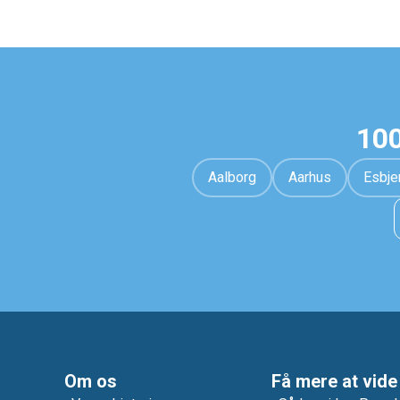
100
Aalborg
Aarhus
Esbje
Om os
Få mere at vide