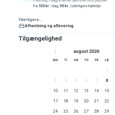
Pasning i dagtimerne hjemme hos passer
fra
150 kr.
/dag,
50 kr.
/yderligere kæledyr
Yderligere...
Afhentning og aflevering
Tilgængelighed
august 2026
MA
TI
ON
TO
FR
LØ
1
3
4
5
6
7
8
10
11
12
13
14
15
17
18
19
20
21
22
24
25
26
27
28
29