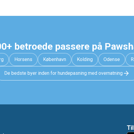
0+ betroede passere på Paws
rg
Horsens
København
Kolding
Odense
R
De bedste byer inden for hundepasning med overnatning
Ti