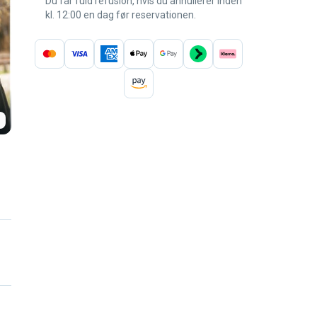
Du får fuld refusion, hvis du annullerer inden
kl. 12:00 en dag før reservationen.