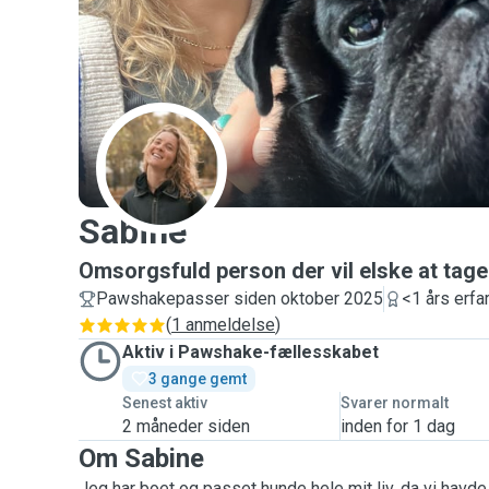
S
Sabine
Omsorgsfuld person der vil elske at tage
Pawshakepasser siden oktober 2025
<1 års erfa
(
1 anmeldelse
)
Aktiv i Pawshake-fællesskabet
3 gange gemt
Senest aktiv
Svarer normalt
2 måneder siden
inden for 1 dag
Om Sabine
Jeg har boet og passet hunde hele mit liv, da vi havde 