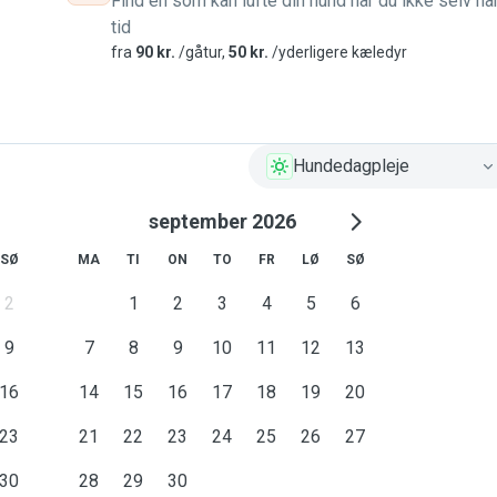
Find en som kan lufte din hund når du ikke selv ha
tid
fra
90 kr.
/gåtur,
50 kr.
/yderligere kæledyr
Hundedagpleje
september 2026
SØ
MA
TI
ON
TO
FR
LØ
SØ
2
1
2
3
4
5
6
9
7
8
9
10
11
12
13
16
14
15
16
17
18
19
20
23
21
22
23
24
25
26
27
30
28
29
30