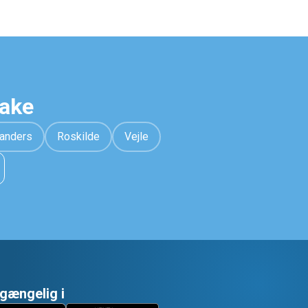
hake
anders
Roskilde
Vejle
lgængelig i