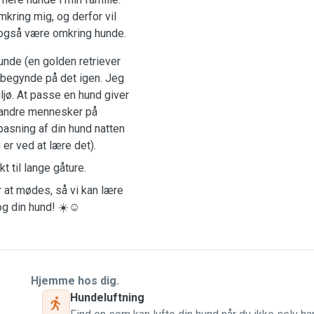
mkring mig, og derfor vil
n også være omkring hunde.
unde (en golden retriever
e begynde på det igen. Jeg
jø. At passe en hund giver
e andre mennesker på
pasning af din hund natten
 er ved at lære det).
 til lange gåture.
r at mødes, så vi kan lære
og din hund! ☀️☺️
Hjemme hos dig.
Hundeluftning