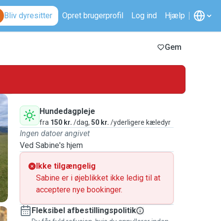
Bliv dyresitter
Opret brugerprofil
Log ind
Hjælp
Gem
Hundedagpleje
fra
150 kr.
/dag,
50 kr.
/yderligere kæledyr
Ingen datoer angivet
Ved Sabine's hjem
Ikke tilgængelig
Sabine er i øjeblikket ikke ledig til at
acceptere nye bookinger.
Fleksibel afbestillingspolitik