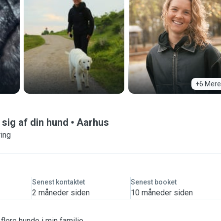
+6 Mere
 sig af din hund
Aarhus
ring
Senest kontaktet
Senest booket
2 måneder siden
10 måneder siden
flere hunde i min familie.