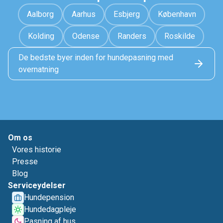
Aalborg
Aarhus
Esbjerg
København
Kolding
Odense
Randers
Roskilde
De bedste byer inden for hundepasning med
overnatning
Om os
Vores historie
Presse
Blog
Serviceydelser
Hundepension
Hundedagpleje
Pasning af hus