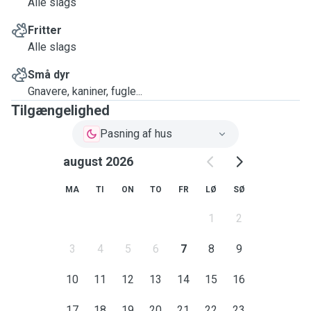
Alle slags
Fritter
Alle slags
Små dyr
Gnavere, kaniner, fugle...
Tilgængelighed
Pasning af hus
august 2026
MA
TI
ON
TO
FR
LØ
SØ
1
2
3
4
5
6
7
8
9
10
11
12
13
14
15
16
17
18
19
20
21
22
23