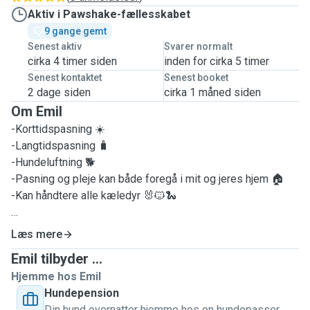
Aktiv i Pawshake-fællesskabet
9 gange gemt
Senest aktiv
Svarer normalt
cirka 4 timer siden
inden for cirka 5 timer
Senest kontaktet
Senest booket
2 dage siden
cirka 1 måned siden
Om Emil
-Korttidspasning ☀️
-Langtidspasning 🧳
-Hundeluftning 🐕
-Pasning og pleje kan både foregå i mit og jeres hjem 🏠
-Kan håndtere alle kæledyr 🐰🐱🐍
Læs mere
Hej, jeg hedder Emil og er 27 år 😊
Emil tilbyder ...
Hjemme hos Emil
Jeg har en bachelor i international handel og markedsføring,
Hundepension
men arbejder i øjeblikket som iværksætter hjemmefra.
Din hund overnatter hjemme hos en hundepasser