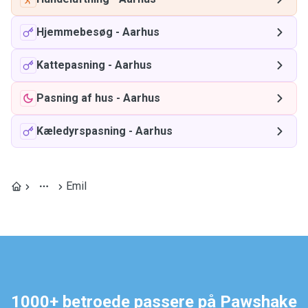
Hjemmebesøg
-
Aarhus
Kattepasning
-
Aarhus
Pasning af hus
-
Aarhus
Kæledyrspasning
-
Aarhus
Emil
1000+ betroede passere på Pawshake