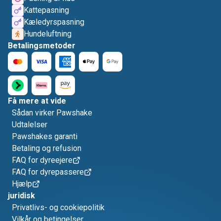
Kattepasning
Kæledyrspasning
Hundeluftning
Betalingsmetoder
Få mere at vide
Sådan virker Pawshake
Udtalelser
Pawshakes garanti
Betaling og refusion
FAQ for dyreejere
FAQ for dyrepassere
Hjælp
juridisk
Privatlivs- og cookiepolitik
Vilkår og betingelser