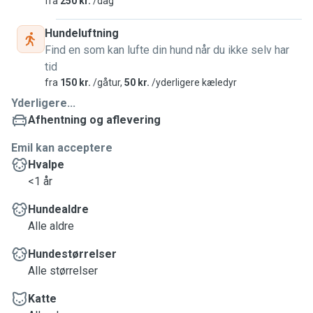
fra
250 kr.
/dag
Jeg vil meget gerne mødes på forhånd, så vi kan se
Hundeluftning
hinanden an, således i er sikre på at jeres kæledyr
Find en som kan lufte din hund når du ikke selv har
efterlades i gode hænder! 😇
tid
fra
150 kr.
/gåtur,
50 kr.
/yderligere kæledyr
Yderligere...
Afhentning og aflevering
Emil kan acceptere
Hvalpe
<1 år
Hundealdre
Alle aldre
Hundestørrelser
Alle størrelser
Katte