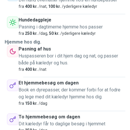
fra
400 kr.
/nat,
100 kr.
/yderligere kæledyr
Jeg elsker dyr og naturen, herunder vandreture, løb og især
køreture ud til naturskønne områder. 🌿
Hundedagpleje
Pasning i dagtimerne hjemme hos passer
Derudover nyder jeg at tilbringe tid med mine venner, spille
fra
250 kr.
/dag,
50 kr.
/yderligere kæledyr
brætspil, skak, lave musik og se en god film.
Hjemme hos dig.
Pasning af hus
Jeg har i mange år haft et stort ønske om at have hund, men
Huspasseren bor i dit hjem dag og nat, og passer
pga. diverse arbejds- og boligforhold, har det desværre
både på kæledyr og hus.
ikke været muligt.
fra
400 kr.
/nat
Efter at være flyttet fra Esbjerg til Aarhus, har jeg fået mere
Et hjemmebesøg om dagen
tid samt gode boligforhold for kæledyr. Jeg har slået mig
Book en dyrepasser, der kommer forbi for at fodre
ned sammen med 2 venner i en stor lejlighed i stueetagen
og lege med dit kæledyr hjemme hos dig.
bl.a. med terasse koblet sammen med et stort grønt
fra
150 kr.
/dag
gårdmiljø, og en skøn park lige overfor. 🌳
To hjemmebesøg om dagen
Eftersom jeg har bil, er der både mulighed for at hente og
Dit kæledyr får to daglige besøg i hjemmet
afhente, samt tage hunde med på eventyr! 🐕