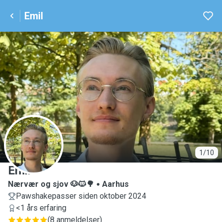
Emil
E
1/10
Emil
Nærvær og sjov 🐶🐱🌳
Aarhus
Pawshakepasser siden oktober 2024
<1 års erfaring
(
8 anmeldelser
)