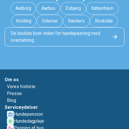
Aalborg
Aarhus
Esbjerg
København
Kolding
Odense
Randers
Roskilde
De bedste byer inden for hundepasning med
overnatning
Om os
Vores historie
Presse
Blog
Serviceydelser
Hundepension
Hundedagpleje
Pasning af hus