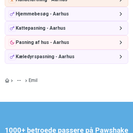
Hjemmebesøg
-
Aarhus
Kattepasning
-
Aarhus
Pasning af hus
-
Aarhus
Kæledyrspasning
-
Aarhus
Emil
1000+ betroede passere på Pawshake