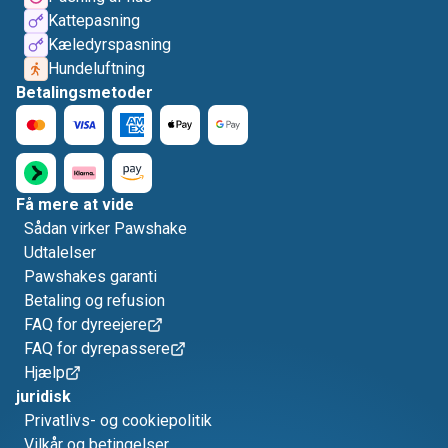
Kattepasning
Kæledyrspasning
Hundeluftning
Betalingsmetoder
Få mere at vide
Sådan virker Pawshake
Udtalelser
Pawshakes garanti
Betaling og refusion
FAQ for dyreejere
FAQ for dyrepassere
Hjælp
juridisk
Privatlivs- og cookiepolitik
Vilkår og betingelser