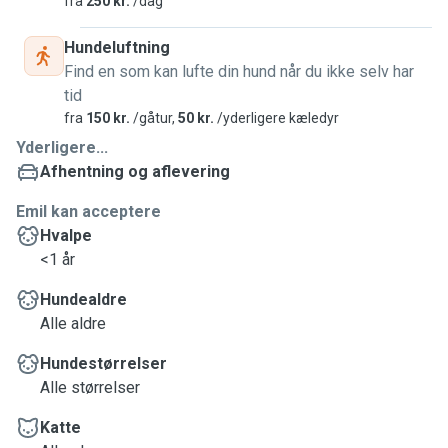
fra
250 kr.
/dag
Jeg vil meget gerne mødes på forhånd, så vi kan se
Hundeluftning
hinanden an, således i er sikre på at jeres kæledyr
Find en som kan lufte din hund når du ikke selv har
efterlades i gode hænder! 😇
tid
fra
150 kr.
/gåtur,
50 kr.
/yderligere kæledyr
Yderligere...
Afhentning og aflevering
Emil kan acceptere
Hvalpe
<1 år
Hundealdre
Alle aldre
Hundestørrelser
Alle størrelser
Katte