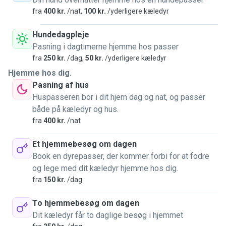
fra
400 kr.
/nat,
100 kr.
/yderligere kæledyr
Jeg elsker dyr og naturen, herunder vandreture, løb og især
køreture ud til naturskønne områder. 🌿
Hundedagpleje
Pasning i dagtimerne hjemme hos passer
Derudover nyder jeg at tilbringe tid med mine venner, spille
fra
250 kr.
/dag,
50 kr.
/yderligere kæledyr
brætspil, skak, lave musik og se en god film.
Hjemme hos dig.
Pasning af hus
Jeg har i mange år haft et stort ønske om at have hund, men
Huspasseren bor i dit hjem dag og nat, og passer
pga. diverse arbejds- og boligforhold, har det desværre
både på kæledyr og hus.
ikke været muligt.
fra
400 kr.
/nat
Efter at være flyttet fra Esbjerg til Aarhus, har jeg fået mere
Et hjemmebesøg om dagen
tid samt gode boligforhold for kæledyr. Jeg har slået mig
Book en dyrepasser, der kommer forbi for at fodre
ned sammen med 2 venner i en stor lejlighed i stueetagen
og lege med dit kæledyr hjemme hos dig.
bl.a. med terasse koblet sammen med et stort grønt
fra
150 kr.
/dag
gårdmiljø, og en skøn park lige overfor. 🌳
To hjemmebesøg om dagen
Eftersom jeg har bil, er der både mulighed for at hente og
Dit kæledyr får to daglige besøg i hjemmet
afhente, samt tage hunde med på eventyr! 🐕