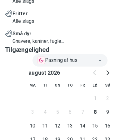
Alle slags
Fritter
Alle slags
Små dyr
Gnavere, kaniner, fugle...
Tilgængelighed
Pasning af hus
august 2026
MA
TI
ON
TO
FR
LØ
SØ
1
2
3
4
5
6
7
8
9
10
11
12
13
14
15
16
17
18
19
20
21
22
23