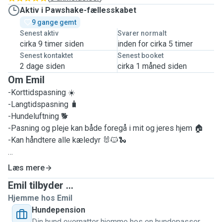
Aktiv i Pawshake-fællesskabet
9 gange gemt
Senest aktiv
Svarer normalt
cirka 9 timer siden
inden for cirka 5 timer
Senest kontaktet
Senest booket
2 dage siden
cirka 1 måned siden
Om Emil
-Korttidspasning ☀️
-Langtidspasning 🧳
-Hundeluftning 🐕
-Pasning og pleje kan både foregå i mit og jeres hjem 🏠
-Kan håndtere alle kæledyr 🐰🐱🐍
Læs mere
Hej, jeg hedder Emil og er 27 år 😊
Emil tilbyder ...
Hjemme hos Emil
Jeg har en bachelor i international handel og markedsføring,
Hundepension
men arbejder i øjeblikket som iværksætter hjemmefra.
Din hund overnatter hjemme hos en hundepasser