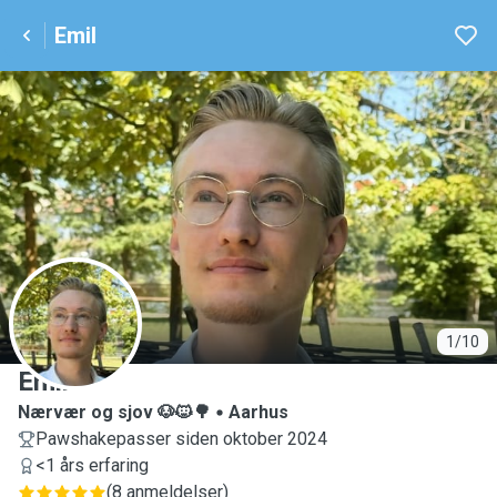
Emil
E
1/10
Emil
Nærvær og sjov 🐶🐱🌳
Aarhus
Pawshakepasser siden oktober 2024
<1 års erfaring
(
8 anmeldelser
)