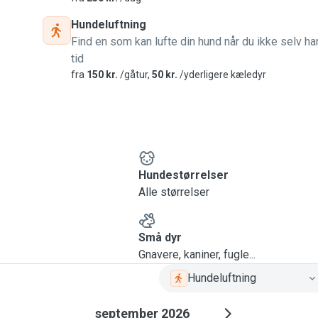
en med 2 venner i en stor
Hundeluftning
n med et stort grønt
Find en som kan lufte din hund når du ikke selv ha
tid
fra
150 kr.
/gåtur,
50 kr.
/yderligere kæledyr
e og afhente, samt tage
nanden an, således i er

Hundestørrelser
Alle størrelser
Små dyr
Gnavere, kaniner, fugle...
Hundeluftning
september 2026