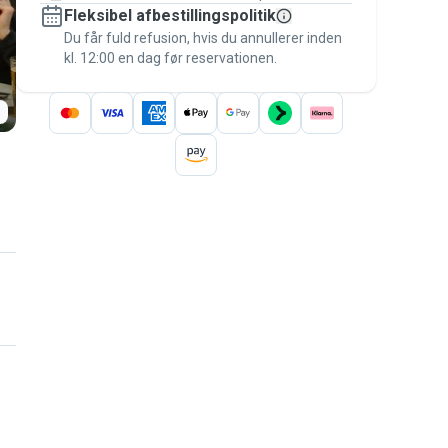
Fleksibel afbestillingspolitik
Hold alt på Pawshake – fra den første
besked til betalingen – for at være dækket
Du får fuld refusion, hvis du annullerer inden
kl. 12:00 en dag før reservationen.
af
Pawshake-garantien
.