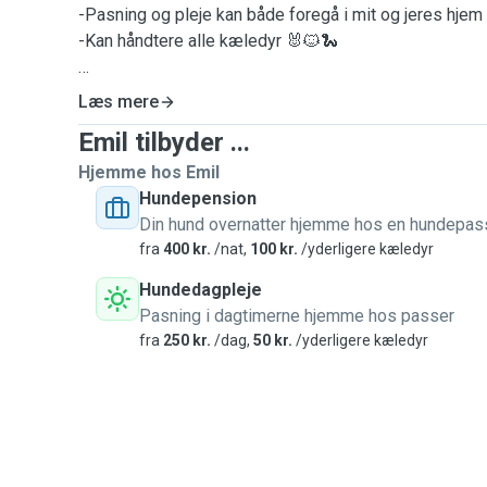
-Pasning og pleje kan både foregå i mit og jeres hjem
-Kan håndtere alle kæledyr 🐰🐱🐍
Læs mere
Hej, jeg hedder Emil og er 27 år 😊
Emil tilbyder ...
Jeg har en bachelor i international handel og markedsf
Hjemme hos Emil
øjeblikket som iværksætter hjemmefra.
Hundepension
Din hund overnatter hjemme hos en hundepas
Jeg elsker dyr og naturen, herunder vandreture, løb og 
fra
400 kr.
/nat,
100 kr.
/yderligere kæledyr
naturskønne områder. 🌿
Hundedagpleje
Pasning i dagtimerne hjemme hos passer
Derudover nyder jeg at tilbringe tid med mine venner, s
fra
250 kr.
/dag,
50 kr.
/yderligere kæledyr
musik og se en god film.
Jeg har i mange år haft et stort ønske om at have hun
arbejds- og boligforhold, har det desværre ikke været 
Efter at være flyttet fra Esbjerg til Aarhus, har jeg få