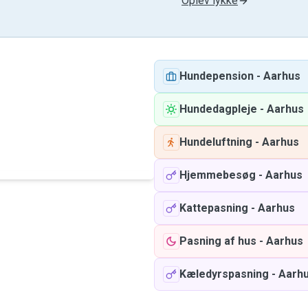
Oplev lykke
Hundepension
-
Aarhus
Hundedagpleje
-
Aarhus
Hundeluftning
-
Aarhus
Hjemmebesøg
-
Aarhus
Kattepasning
-
Aarhus
Pasning af hus
-
Aarhus
Kæledyrspasning
-
Aarh