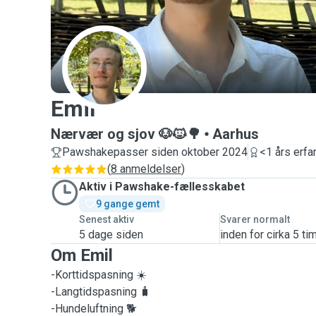
E
Emil
Nærvær og sjov 🐶🐱🌳
Aarhus
Pawshakepasser siden oktober 2024
<1 års erfa
(
8 anmeldelser
)
Aktiv i Pawshake-fællesskabet
9 gange gemt
Senest aktiv
Svarer normalt
5 dage siden
inden for cirka 5 ti
Om Emil
-Korttidspasning ☀️
-Langtidspasning 🧳
-Hundeluftning 🐕