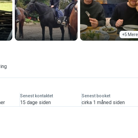
+5 Mere
ring
Senest kontaktet
Senest booket
mer
15 dage siden
cirka 1 måned siden