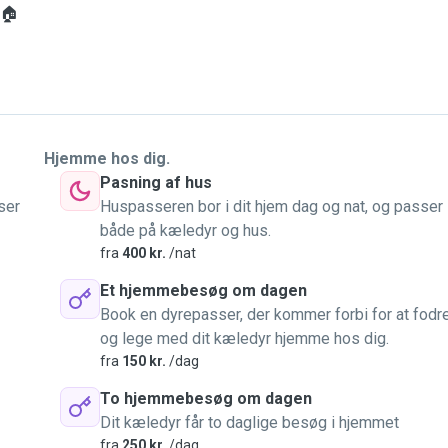
 🏠
øring, men arbejder i
Hjemme hos dig.
Pasning af hus
ser
Huspasseren bor i dit hjem dag og nat, og passer
især køreture ud til
både på kæledyr og hus.
fra
400 kr.
/nat
Et hjemmebesøg om dagen
pille brætspil, skak, lave
Book en dyrepasser, der kommer forbi for at fodr
og lege med dit kæledyr hjemme hos dig.
fra
150 kr.
/dag
d, men pga. diverse
muligt.
To hjemmebesøg om dagen
Dit kæledyr får to daglige besøg i hjemmet
et mere tid samt gode
fra
250 kr.
/dag