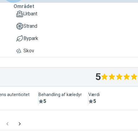
Området
Urbant
Strand
Bypark
Skov
5
ens autenticitet
Behandling af kæledyr
Værdi
5
5