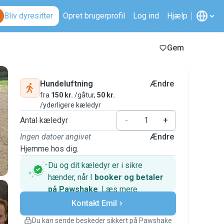
Bliv dyresitter
Opret brugerprofil
Log ind
Hjælp
Gem
Hundeluftning
Ændre
fra
150 kr.
/gåtur,
50 kr.
/yderligere kæledyr
Antal kæledyr
-
+
Ingen datoer angivet
Ændre
Hjemme hos dig.
Du og dit kæledyr er i sikre
hænder, når I
booker og betaler
på Pawshake
.
Læs mere
Sikre betalinger
Kontakt Emil
Support, hvis planerne ændrer
sig
Du kan sende beskeder sikkert på Pawshake
Dækkede bookinger