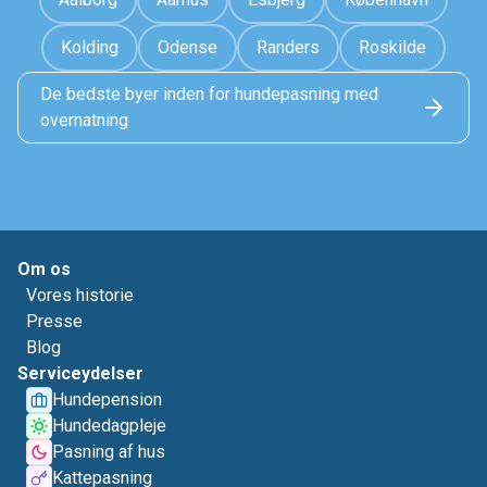
Kolding
Odense
Randers
Roskilde
De bedste byer inden for hundepasning med
overnatning
Om os
Vores historie
Presse
Blog
Serviceydelser
Hundepension
Hundedagpleje
Pasning af hus
Kattepasning