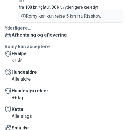
tid
fra
100 kr.
/gåtur,
30 kr.
/yderligere kæledyr
Romy kan kun rejse 5 km fra Risskov.
Yderligere...
Afhentning og aflevering
Romy kan acceptere
Hvalpe
<1 år
Hundealdre
Alle aldre
Hundestørrelser
8+ kg
Katte
Alle slags
Små dyr