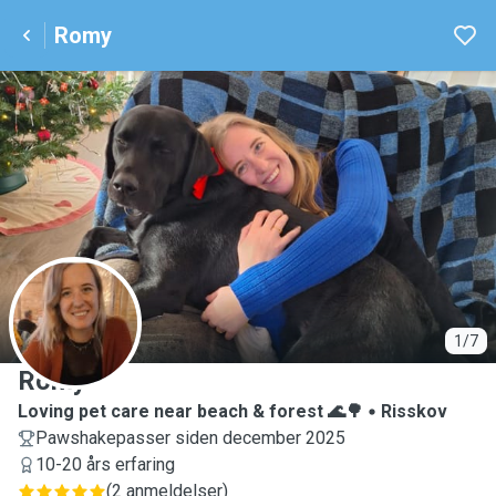
Romy
R
1/7
Romy
Loving pet care near beach & forest 🌊🌳
Risskov
Pawshakepasser siden december 2025
10-20 års erfaring
(
2 anmeldelser
)