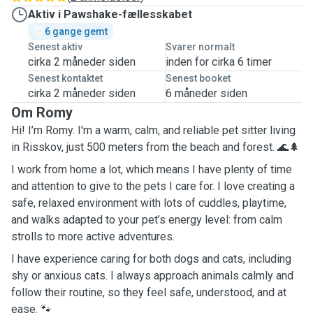
Aktiv i Pawshake-fællesskabet
6 gange gemt
Senest aktiv
Svarer normalt
cirka 2 måneder siden
inden for cirka 6 timer
Senest kontaktet
Senest booket
cirka 2 måneder siden
6 måneder siden
Om Romy
Hi! I’m Romy. I'm a warm, calm, and reliable pet sitter living
in Risskov, just 500 meters from the beach and forest. 🌊🌲
I work from home a lot, which means I have plenty of time
and attention to give to the pets I care for. I love creating a
safe, relaxed environment with lots of cuddles, playtime,
and walks adapted to your pet’s energy level: from calm
strolls to more active adventures.
I have experience caring for both dogs and cats, including
shy or anxious cats. I always approach animals calmly and
follow their routine, so they feel safe, understood, and at
ease. 🐾