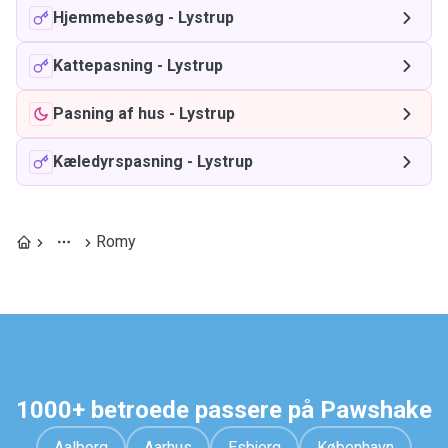
Hjemmebesøg
-
Lystrup
Kattepasning
-
Lystrup
Pasning af hus
-
Lystrup
Kæledyrspasning
-
Lystrup
Romy
1000+ betroede passere på Pawshake
Aalborg
Aarhus
Esbjerg
København