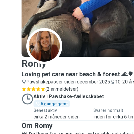
R
Romy
Loving pet care near beach & forest 🌊🌳
Pawshakepasser siden december 2025
10-20 års
(
2 anmeldelser
)
Aktiv i Pawshake-fællesskabet
6 gange gemt
Senest aktiv
Svarer normalt
cirka 2 måneder siden
inden for cirka 6 ti
Om Romy
Hi! I’m Romy. I'm a warm, calm, and reliable pet sitter l