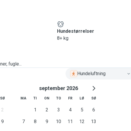
Hundestørrelser
8+ kg
er, fugle...
Hundeluftning
september 2026
SØ
MA
TI
ON
TO
FR
LØ
SØ
2
1
2
3
4
5
6
9
7
8
9
10
11
12
13