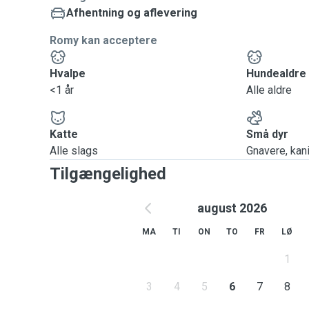
Afhentning og aflevering
Romy kan acceptere
Hvalpe
Hundealdre
<1 år
Alle aldre
Katte
Små dyr
Alle slags
Gnavere, kanin
Tilgængelighed
august 2026
MA
TI
ON
TO
FR
LØ
1
3
4
5
6
7
8