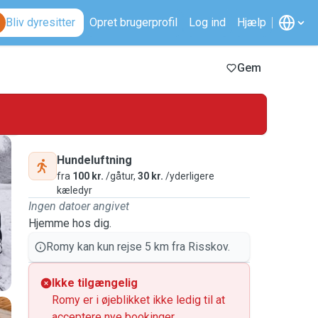
Bliv dyresitter
Opret brugerprofil
Log ind
Hjælp
Gem
Hundeluftning
fra
100 kr.
/gåtur,
30 kr.
/yderligere
kæledyr
Ingen datoer angivet
Hjemme hos dig.
Romy kan kun rejse 5 km fra Risskov.
Ikke tilgængelig
Romy er i øjeblikket ikke ledig til at
acceptere nye bookinger.