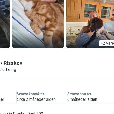
+2 Mere
Risskov
 erfaring
Senest kontaktet
Senest booket
mer
cirka 2 måneder siden
6 måneder siden
iving in Risskov, just 500