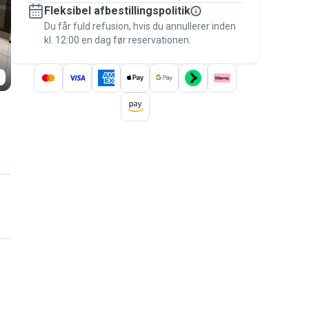
Fleksibel afbestillingspolitik
Hold alt på Pawshake – fra den første
besked til betalingen – for at være dækket
Du får fuld refusion, hvis du annullerer inden
kl. 12:00 en dag før reservationen.
af
Pawshake-garantien
.