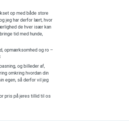
 vokset op med både store
 jeg har derfor lært, hvor
ærlighed de hver især kan
ilbringe tid med hunde,
ghed, opmærksomhed og ro –
3
sning, og billeder af,
ikring omkring hvordan din
in egen, så derfor vil jeg
pris på jeres tillid til os