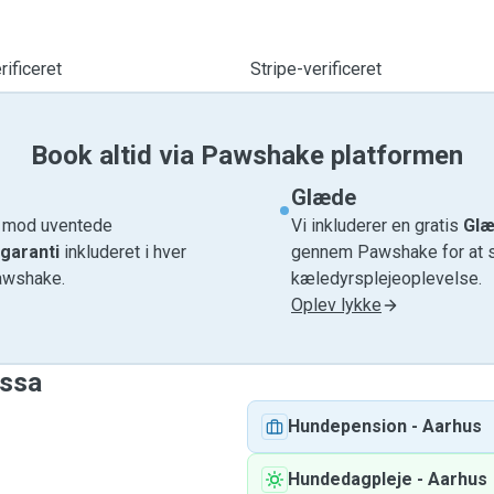
ificeret
Stripe-verificeret
Book altid via Pawshake platformen
Glæde
e mod uventede
Vi inkluderer en gratis
Glæ
garanti
inkluderet i hver
gennem Pawshake for at si
awshake.
kæledyrsplejeoplevelse.
Oplev lykke
essa
Hundepension
-
Aarhus
Hundedagpleje
-
Aarhus