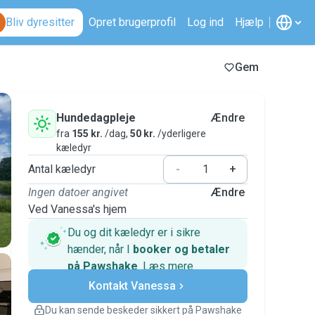
Bliv dyresitter
Opret brugerprofil
Log ind
Hjælp
Gem
Hundedagpleje
Ændre
fra
155 kr.
/dag,
50 kr.
/yderligere
kæledyr
Antal kæledyr
-
+
Ingen datoer angivet
Ændre
Ved Vanessa's hjem
Du og dit kæledyr er i sikre
hænder, når I
booker og betaler
på Pawshake
.
Læs mere
Sikre betalinger
Kontakt Vanessa
Support, hvis planerne ændrer
sig
Du kan sende beskeder sikkert på Pawshake
Dækkede bookinger