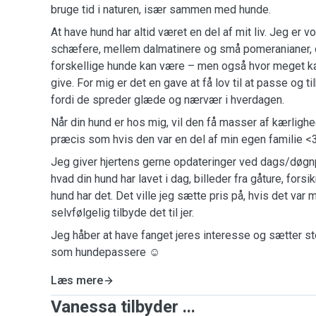
bruge tid i naturen, især sammen med hunde.
At have hund har altid været en del af mit liv. Jeg er
schæfere, mellem dalmatinere og små pomeranianer, og
forskellige hunde kan være – men også hvor meget k
give. For mig er det en gave at få lov til at passe og t
fordi de spreder glæde og nærvær i hverdagen.
Når din hund er hos mig, vil den få masser af kærli
præcis som hvis den var en del af min egen familie <
Jeg giver hjertens gerne opdateringer ved dags/døgnpa
hvad din hund har lavet i dag, billeder fra gåture, fors
hund har det. Det ville jeg sætte pris på, hvis det var m
selvfølgelig tilbyde det til jer.
Jeg håber at have fanget jeres interesse og sætter stor 
som hundepassere ☺️
Læs mere
Vanessa tilbyder ...