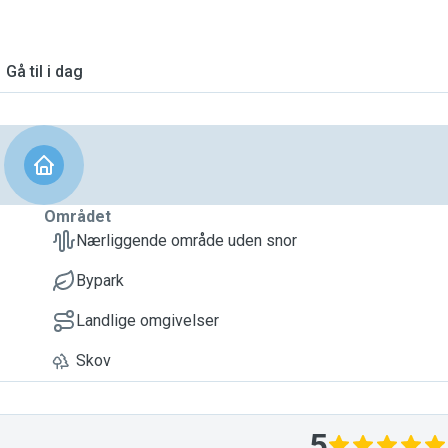
Gå til i dag
Området
Nærliggende område uden snor
Bypark
Landlige omgivelser
Skov
5