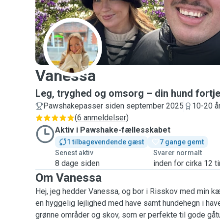
V
Vanessa
Leg, tryghed og omsorg – din hund fortj
Pawshakepasser siden september 2025
10-20 år
(
6 anmeldelser
)
Aktiv i Pawshake-fællesskabet
1 tilbagevendende gæst
7 gange gemt
Senest aktiv
Svarer normalt
8 dage siden
inden for cirka 12 t
Om Vanessa
Hej, jeg hedder Vanessa, og bor i Risskov med min kæ
en hyggelig lejlighed med have samt hundehegn i have
grønne områder og skov, som er perfekte til gode gåtu