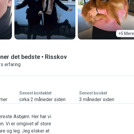
+5 Mere
ener det bedste
Risskov
s erfaring
Senest kontaktet
Senest booket
imer
cirka 2 måneder siden
3 måneder siden
reste Asbjørn. Her har vi
n. Vi er omgivet af store
re og leg. Jeg elsker at