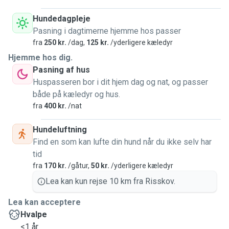
Hundedagpleje
Pasning i dagtimerne hjemme hos passer
fra
250 kr.
/dag,
125 kr.
/yderligere kæledyr
Hjemme hos dig.
Pasning af hus
Huspasseren bor i dit hjem dag og nat, og passer
både på kæledyr og hus.
fra
400 kr.
/nat
Hundeluftning
Find en som kan lufte din hund når du ikke selv har
tid
fra
170 kr.
/gåtur,
50 kr.
/yderligere kæledyr
Lea kan kun rejse 10 km fra Risskov.
Lea kan acceptere
Hvalpe
<1 år