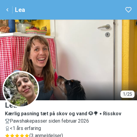
Lea
L
1/25
Lea
Kærlig pasning tæt på skov og vand 🐶🌳
Risskov
Pawshakepasser siden februar 2026
<1 års erfaring
(
3 anmeldelser
)