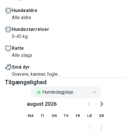
Hundealdre
Alle aldre
Hundestørrelser
0-45 kg
Katte
Alle slags
Små dyr
Gnavere, kaniner, fugle...
Tilgængelighed
Hundedagpleje
august 2026
MA
TI
ON
TO
FR
LØ
SØ
1
2