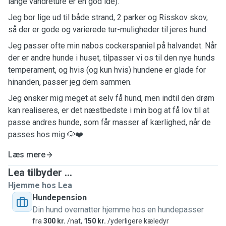
lange vandreture er en god idé).
Jeg bor lige ud til både strand, 2 parker og Risskov skov,
så der er gode og varierede tur-muligheder til jeres hund.
Jeg passer ofte min nabos cockerspaniel på halvandet. Når
der er andre hunde i huset, tilpasser vi os til den nye hunds
temperament, og hvis (og kun hvis) hundene er glade for
hinanden, passer jeg dem sammen.
Jeg ønsker mig meget at selv få hund, men indtil den drøm
kan realiseres, er det næstbedste i min bog at få lov til at
passe andres hunde, som får masser af kærlighed, når de
passes hos mig 🐶❤️
Læs mere
Lea tilbyder ...
Hjemme hos Lea
Hundepension
Din hund overnatter hjemme hos en hundepasser
fra
300 kr.
/nat,
150 kr.
/yderligere kæledyr