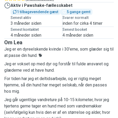
Aktiv i Pawshake-fællesskabet
1 tilbagevendende gæst
5 gange gemt
Senest aktiv
Svarer normalt
3 måneder siden
inden for cirka 4 timer
Senest kontaktet
Senest booket
4 måneder siden
4 måneder siden
Om Lea
Jeg er en dyreelskende kvinde i 30'erne, som glæder sig til
at passe din hund. 🐕
Jeg er vokset op med dyr og forstår til fulde ansvaret og
glæderne ved at have hund.
For tiden har jeg et deltidsarbejde, og er rigtig meget
hjemme, så din hund har meget selskab, når den passes
hos mig.
Jeg går ugentlige vandreture på 10-15 kilometer, hvor jeg
hjertens gerne tager en hund med som vandremakker
(selvfølgelig kun hvis den er af en størrelse og alder, hvor