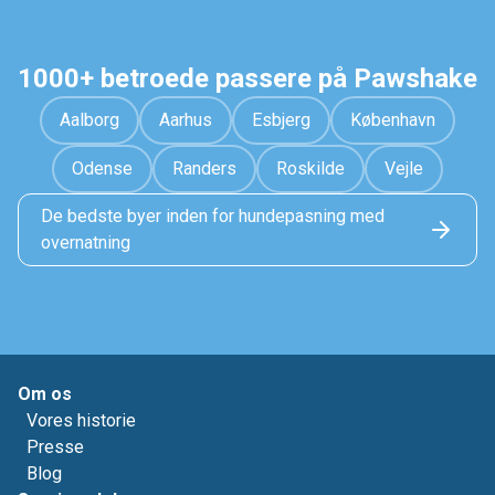
1000+ betroede passere på Pawshake
Aalborg
Aarhus
Esbjerg
København
Odense
Randers
Roskilde
Vejle
De bedste byer inden for hundepasning med
overnatning
Om os
Vores historie
Presse
Blog