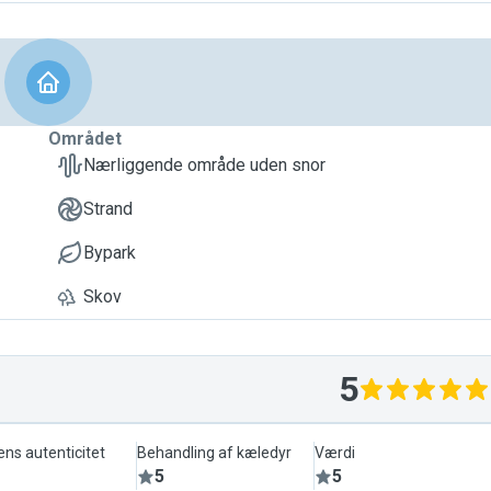
Området
Nærliggende område uden snor
Strand
Bypark
Skov
5
ens autenticitet
Behandling af kæledyr
Værdi
5
5