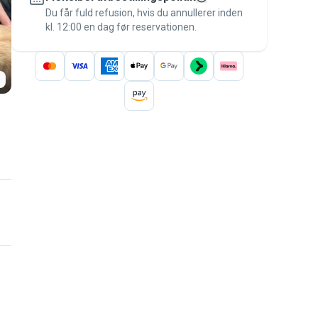
besked til betalingen – for at være dækket
Du får fuld refusion, hvis du annullerer inden
kl. 12:00 en dag før reservationen.
af
Pawshake-garantien
.