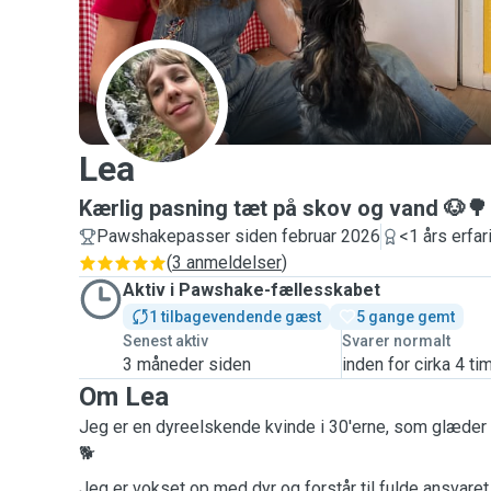
L
Lea
Kærlig pasning tæt på skov og vand 🐶🌳
Pawshakepasser siden februar 2026
<1 års erfar
(
3 anmeldelser
)
Aktiv i Pawshake-fællesskabet
1 tilbagevendende gæst
5 gange gemt
Senest aktiv
Svarer normalt
3 måneder siden
inden for cirka 4 ti
Om Lea
Jeg er en dyreelskende kvinde i 30'erne, som glæder s
🐕
Jeg er vokset op med dyr og forstår til fulde ansvare