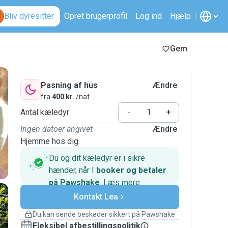
Bliv dyresitter
Opret brugerprofil
Log ind
Hjælp
Gem
Pasning af hus
Ændre
fra
400 kr.
/nat
Antal kæledyr
-
+
Ingen datoer angivet
Ændre
Hjemme hos dig.
Du og dit kæledyr er i sikre
hænder, når I
booker og betaler
på Pawshake
.
Læs mere
Sikre betalinger
Support, hvis planerne ændrer
Kontakt Lea
sig
Du kan sende beskeder sikkert på Pawshake
Dækkede bookinger
Fleksibel afbestillingspolitik
Hold alt på Pawshake – fra den første