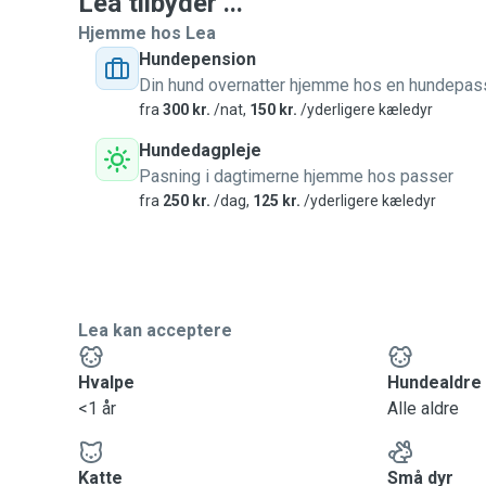
Lea tilbyder ...
Hjemme hos Lea
Hundepension
Din hund overnatter hjemme hos en hundepas
fra
300 kr.
/nat,
150 kr.
/yderligere kæledyr
Hundedagpleje
Pasning i dagtimerne hjemme hos passer
fra
250 kr.
/dag,
125 kr.
/yderligere kæledyr
Lea kan acceptere
Hvalpe
Hundealdre
<1 år
Alle aldre
Katte
Små dyr