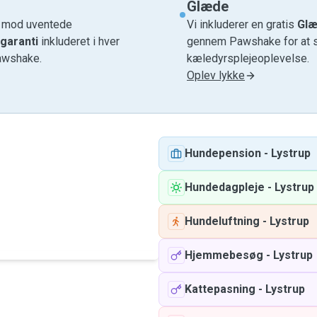
Glæde
e mod uventede
Vi inkluderer en gratis
Glæ
garanti
inkluderet i hver
gennem Pawshake for at si
awshake.
kæledyrsplejeoplevelse.
Oplev lykke
Hundepension
-
Lystrup
Hundedagpleje
-
Lystrup
Hundeluftning
-
Lystrup
Hjemmebesøg
-
Lystrup
Kattepasning
-
Lystrup