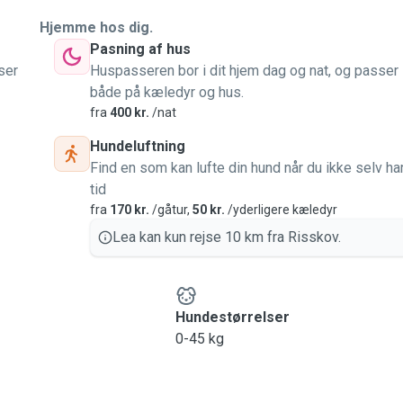
Hjemme hos dig.
Pasning af hus
ser
Huspasseren bor i dit hjem dag og nat, og passer
både på kæledyr og hus.
fra
400 kr.
/nat
Hundeluftning
Find en som kan lufte din hund når du ikke selv ha
tid
fra
170 kr.
/gåtur,
50 kr.
/yderligere kæledyr
Lea kan kun rejse 10 km fra Risskov.
Hundestørrelser
0-45 kg