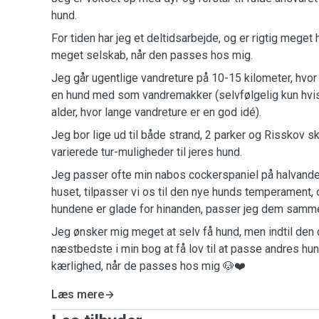
hund.
For tiden har jeg et deltidsarbejde, og er rigtig meget
meget selskab, når den passes hos mig.
Jeg går ugentlige vandreture på 10-15 kilometer, hvor 
en hund med som vandremakker (selvfølgelig kun hvis
alder, hvor lange vandreture er en god idé).
Jeg bor lige ud til både strand, 2 parker og Risskov s
varierede tur-muligheder til jeres hund.
Jeg passer ofte min nabos cockerspaniel på halvandet
huset, tilpasser vi os til den nye hunds temperament, 
hundene er glade for hinanden, passer jeg dem samm
Jeg ønsker mig meget at selv få hund, men indtil den 
næstbedste i min bog at få lov til at passe andres hu
kærlighed, når de passes hos mig 🐶❤️
Læs mere