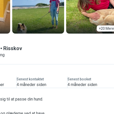
+20 Mere
Risskov
ing
Senest kontaktet
Senest booket
mer
4 måneder siden
4 måneder siden
ig til at passe din hund.
t og glæderne ved at have