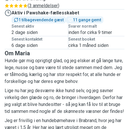
(
3 anmeldelser
)
Aktiv i Pawshake-fællesskabet
1 tilbagevendende gæst
11 gange gemt
Senest aktiv
Svarer normalt
2 dage siden
inden for cirka 9 timer
Senest kontaktet
Senest booket
6 dage siden
cirka 1 måned siden
Om Maria
Hunde gør mig oprigtigt glad, og jeg elsker at gå lange ture,
lege, nusse og bare være til stede sammen med dem. Jeg
er tålmodig, kærlig og har stor respekt for, at alle hunde er
forskellige og har deres egne behov.
Lige nu har jeg desværre ikke hund selv, og jeg savner
virkelig den glæde og ro, de bringer i hverdagen. Derfor har
jeg valgt at blive hundesitter - så jeg kan få lov til at bruge
tid sammen med nogle af de skønneste væsner der findes!
Jeg er frivillig i en hundebørnehave i Brabrand, hvor jeg har
været i 1,5 år. Her har jeg lært utroligt meget om de