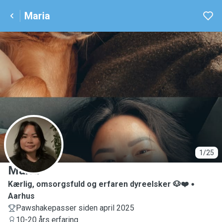
Maria
M
1/25
Maria
Kærlig, omsorgsfuld og erfaren dyreelsker 🐶❤️
Aarhus
Pawshakepasser siden april 2025
10-20 års erfaring