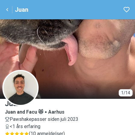
Juan
J
1/14
Juan
Juan and Facu 😻
Aarhus
Pawshakepasser siden juli 2023
<1 års erfaring
(
10 anmeldelser
)