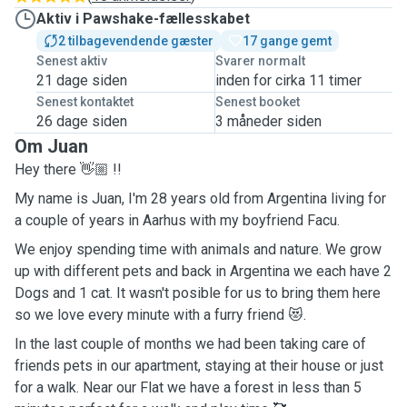
Aktiv i Pawshake-fællesskabet
2 tilbagevendende gæster
17 gange gemt
Senest aktiv
Svarer normalt
21 dage siden
inden for cirka 11 timer
Senest kontaktet
Senest booket
26 dage siden
3 måneder siden
Om Juan
Hey there 👋🏼 !!
My name is Juan, I'm 28 years old from Argentina living for
a couple of years in Aarhus with my boyfriend Facu.
We enjoy spending time with animals and nature. We grow
up with different pets and back in Argentina we each have 2
Dogs and 1 cat. It wasn't posible for us to bring them here
so we love every minute with a furry friend 😻.
In the last couple of months we had been taking care of
friends pets in our apartment, staying at their house or just
for a walk. Near our Flat we have a forest in less than 5