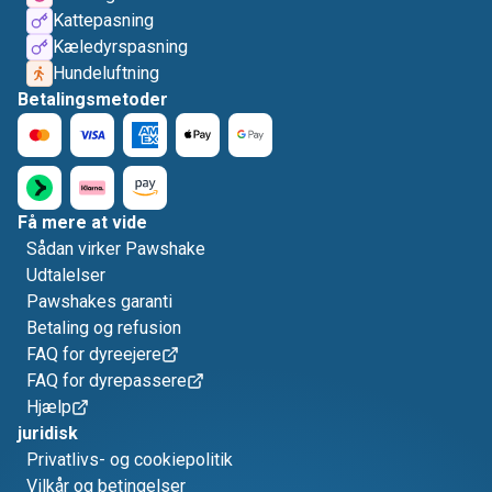
Kattepasning
Kæledyrspasning
Hundeluftning
Betalingsmetoder
Få mere at vide
Sådan virker Pawshake
Udtalelser
Pawshakes garanti
Betaling og refusion
FAQ for dyreejere
FAQ for dyrepassere
Hjælp
juridisk
Privatlivs- og cookiepolitik
Vilkår og betingelser