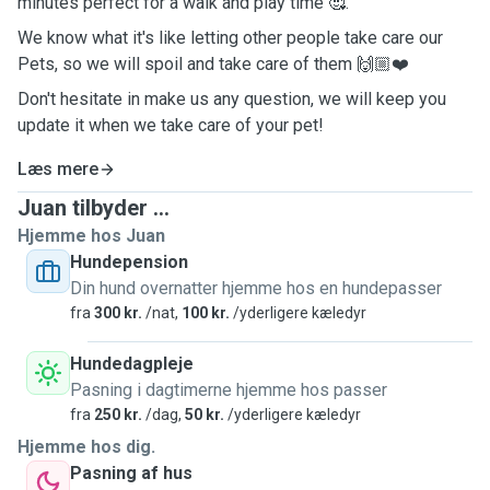
minutes perfect for a walk and play time 🥰.
We know what it's like letting other people take care our
Pets, so we will spoil and take care of them 🙌🏼❤️
Don't hesitate in make us any question, we will keep you
update it when we take care of your pet!
Læs mere
Juan tilbyder ...
Hjemme hos Juan
Hundepension
Din hund overnatter hjemme hos en hundepasser
fra
300 kr.
/nat,
100 kr.
/yderligere kæledyr
Hundedagpleje
Pasning i dagtimerne hjemme hos passer
fra
250 kr.
/dag,
50 kr.
/yderligere kæledyr
Hjemme hos dig.
Pasning af hus