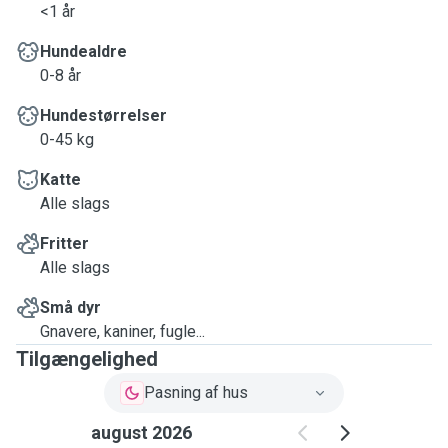
<1 år
Hundealdre
0-8 år
Hundestørrelser
0-45 kg
Katte
Alle slags
Fritter
Alle slags
Små dyr
Gnavere, kaniner, fugle...
Tilgængelighed
Pasning af hus
august 2026