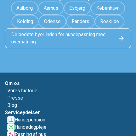
Aalborg
Aarhus
Esbjerg
København
Kolding
Odense
Randers
Roskilde
De bedste byer inden for hundepasning med
overnatning
Om os
Vores historie
Presse
Blog
Serviceydelser
Hundepension
Hundedagpleje
Pasning af hus