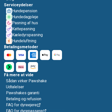
Serviceydelser
Hundepension
Hundedagpleje
Pasning af hus
Kattepasning
Kæledyrspasning
Hundeluftning
Betalingsmetoder
Få mere at vide
Sådan virker Pawshake
Udtalelser
Pawshakes garanti
Betaling og refusion
FAQ for dyreejere
FAQ for dyrepassere