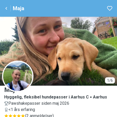
Maja
M
1/6
Maja
Hyggelig, fleksibel hundepasser i Aarhus C
Aarhus
Pawshakepasser siden maj 2026
<1 års erfaring
(
2 anmeldelser
)