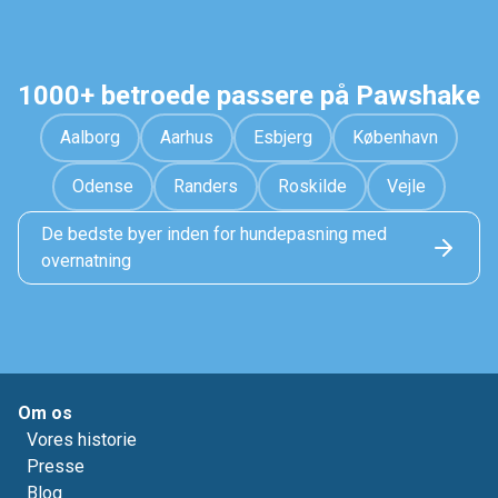
1000+ betroede passere på Pawshake
Aalborg
Aarhus
Esbjerg
København
Odense
Randers
Roskilde
Vejle
De bedste byer inden for hundepasning med
overnatning
Om os
Vores historie
Presse
Blog