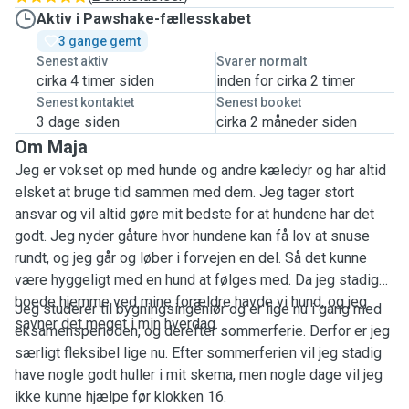
Aktiv i Pawshake-fællesskabet
3 gange gemt
Senest aktiv
Svarer normalt
cirka 4 timer siden
inden for cirka 2 timer
Senest kontaktet
Senest booket
3 dage siden
cirka 2 måneder siden
Om Maja
Jeg er vokset op med hunde og andre kæledyr og har altid
elsket at bruge tid sammen med dem. Jeg tager stort
ansvar og vil altid gøre mit bedste for at hundene har det
godt. Jeg nyder gåture hvor hundene kan få lov at snuse
rundt, og jeg går og løber i forvejen en del. Så det kunne
være hyggeligt med en hund at følges med. Da jeg stadig
boede hjemme ved mine forældre havde vi hund, og jeg
Jeg studerer til bygningsingeniør og er lige nu i gang med
savner det meget i min hverdag.
eksamensperioden, og derefter sommerferie. Derfor er jeg
særligt fleksibel lige nu. Efter sommerferien vil jeg stadig
have nogle godt huller i mit skema, men nogle dage vil jeg
ikke kunne hjælpe før klokken 16.