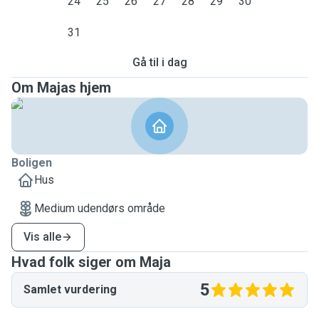
24
25
26
27
28
29
30
31
Gå til i dag
Om Majas hjem
Boligen
Hus
Medium udendørs område
Vis alle
Hvad folk siger om Maja
5
Samlet vurdering