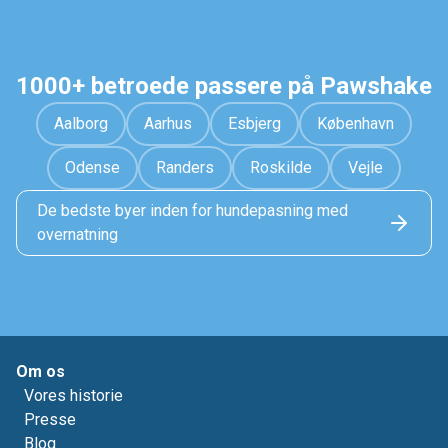
1000+ betroede passere på Pawshake
Aalborg
Aarhus
Esbjerg
København
Odense
Randers
Roskilde
Vejle
De bedste byer inden for hundepasning med
overnatning
Om os
Vores historie
Presse
Blog