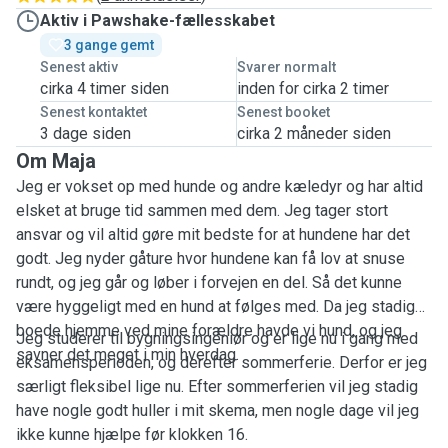
Aktiv i Pawshake-fællesskabet
3 gange gemt
Senest aktiv
Svarer normalt
cirka 4 timer siden
inden for cirka 2 timer
Senest kontaktet
Senest booket
3 dage siden
cirka 2 måneder siden
Om Maja
Jeg er vokset op med hunde og andre kæledyr og har altid
elsket at bruge tid sammen med dem. Jeg tager stort
ansvar og vil altid gøre mit bedste for at hundene har det
godt. Jeg nyder gåture hvor hundene kan få lov at snuse
rundt, og jeg går og løber i forvejen en del. Så det kunne
være hyggeligt med en hund at følges med. Da jeg stadig
boede hjemme ved mine forældre havde vi hund, og jeg
Jeg studerer til bygningsingeniør og er lige nu i gang med
savner det meget i min hverdag.
eksamensperioden, og derefter sommerferie. Derfor er jeg
særligt fleksibel lige nu. Efter sommerferien vil jeg stadig
have nogle godt huller i mit skema, men nogle dage vil jeg
ikke kunne hjælpe før klokken 16.