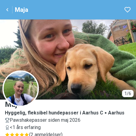
Maja
M
1/6
Maja
Hyggelig, fleksibel hundepasser i Aarhus C
Aarhus
Pawshakepasser siden maj 2026
<1 års erfaring
(
2 anmeldelser
)