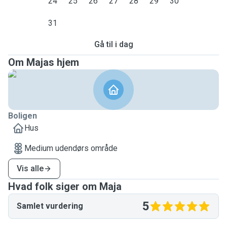
24
25
26
27
28
29
30
31
Gå til i dag
Om Majas hjem
Boligen
Hus
Medium udendørs område
Vis alle
Hvad folk siger om Maja
5
Samlet vurdering