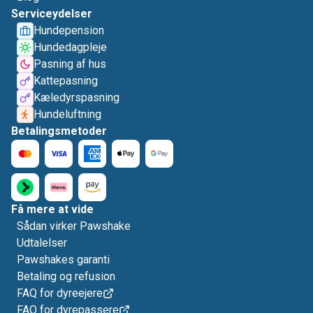
Serviceydelser
Hundepension
Hundedagpleje
Pasning af hus
Kattepasning
Kæledyrspasning
Hundeluftning
Betalingsmetoder
Få mere at vide
Sådan virker Pawshake
Udtalelser
Pawshakes garanti
Betaling og refusion
FAQ for dyreejere
FAQ for dyrepassere