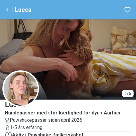
Lucca
L
1/6
Lucca
Hundepasser med stor kærlighed for dyr
Aarhus
Pawshakepasser siden april 2026
1-5 års erfaring
Aktiv i Pawshake-fællesskabet