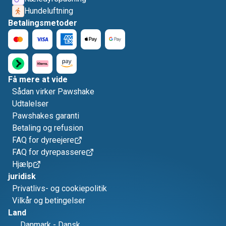
Hundeluftning
Betalingsmetoder
Få mere at vide
Sådan virker Pawshake
Udtalelser
Pawshakes garanti
Betaling og refusion
FAQ for dyreejere
FAQ for dyrepassere
Hjælp
juridisk
Privatlivs- og cookiepolitik
Vilkår og betingelser
Land
Danmark
-
Dansk