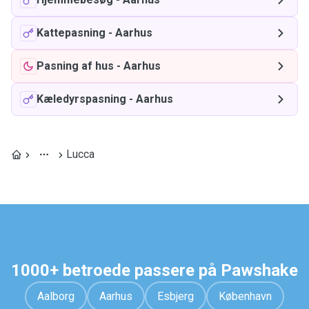
Kattepasning
-
Aarhus
Pasning af hus
-
Aarhus
Kæledyrspasning
-
Aarhus
Lucca
1000+ betroede passere på Pawshake
Aalborg
Aarhus
Esbjerg
København