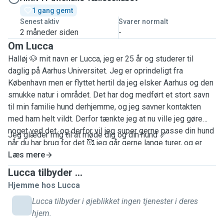
1 gang gemt
Senest aktiv
Svarer normalt
2 måneder siden
-
Om Lucca
Halløj 🐶 mit navn er Lucca, jeg er 25 år og studerer til
daglig på Aarhus Universitet. Jeg er oprindeligt fra
København men er flyttet hertil da jeg elsker Aarhus og den
smukke natur i området. Det har dog medført et stort savn
til min familie hund derhjemme, og jeg savner kontakten
med ham helt vildt. Derfor tænkte jeg at nu ville jeg gøre
noget ved det, og derfor vil jeg super gerne passe din hund
Jeg glæder mig til at møde dig og din hund 🦴
når du har brug for det 🥰 jeg går gerne lange turer, og er
vant til at gå med hund med og uden snor. Min egen hund er
Læs mere
en stor labrador så en stor hund er også helt fin for mig.
Lucca tilbyder ...
Som passer er jeg tålmodig, kærlig og opmærksom på din
Hjemme hos Lucca
hund, og vil gøre mit bedste for at skabe en god relation
Lucca tilbyder i øjeblikket ingen tjenester i deres
mellem mig og den. Alle hunde er forskellige, og det er jeg
hjem.
super bevidst om.