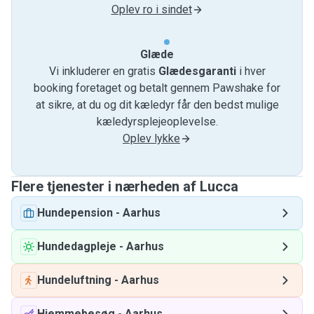
Oplev ro i sindet
Glæde
Vi inkluderer en gratis
Glædesgaranti
i hver
booking foretaget og betalt gennem Pawshake for
at sikre, at du og dit kæledyr får den bedst mulige
kæledyrsplejeoplevelse.
Oplev lykke
Flere tjenester i nærheden af ​​Lucca
Hundepension
-
Aarhus
Hundedagpleje
-
Aarhus
Hundeluftning
-
Aarhus
Hjemmebesøg
-
Aarhus