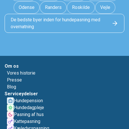
Odense
Randers
Roskilde
Vejle
De bedste byer inden for hundepasning med
overnatning
Om os
Vores historie
Presse
Blog
Serviceydelser
Hundepension
Hundedagpleje
Pasning af hus
Kattepasning
Kæledyrspasning