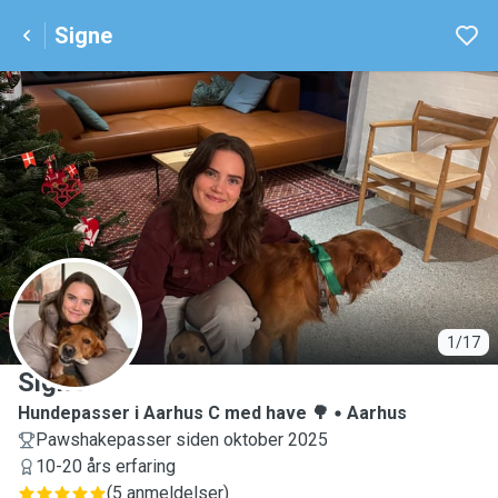
Signe
S
1/17
Signe
Hundepasser i Aarhus C med have 🌳
Aarhus
Pawshakepasser siden oktober 2025
10-20 års erfaring
(
5 anmeldelser
)