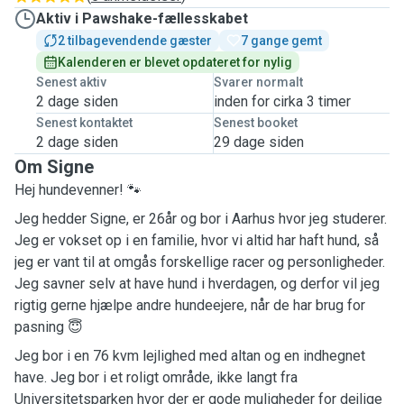
Aktiv i Pawshake-fællesskabet
2 tilbagevendende gæster
7 gange gemt
Kalenderen er blevet opdateret for nylig
Senest aktiv
Svarer normalt
2 dage siden
inden for cirka 3 timer
Senest kontaktet
Senest booket
2 dage siden
29 dage siden
Om Signe
Hej hundevenner! 🐾
Jeg hedder Signe, er 26år og bor i Aarhus hvor jeg studerer.
Jeg er vokset op i en familie, hvor vi altid har haft hund, så
jeg er vant til at omgås forskellige racer og personligheder.
Jeg savner selv at have hund i hverdagen, og derfor vil jeg
rigtig gerne hjælpe andre hundeejere, når de har brug for
pasning 😇
Jeg bor i en 76 kvm lejlighed med altan og en indhegnet
have. Jeg bor i et roligt område, ikke langt fra
Universitetsparken hvor der er gode muligheder for dejlige