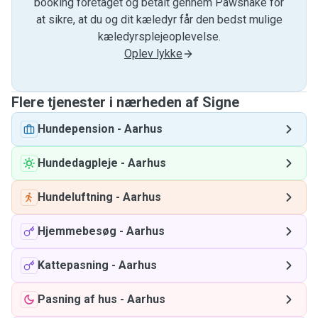
booking foretaget og betalt gennem Pawshake for
at sikre, at du og dit kæledyr får den bedst mulige
kæledyrsplejeoplevelse.
Oplev lykke
Flere tjenester i nærheden af ​​Signe
Hundepension
-
Aarhus
Hundedagpleje
-
Aarhus
Hundeluftning
-
Aarhus
Hjemmebesøg
-
Aarhus
Kattepasning
-
Aarhus
Pasning af hus
-
Aarhus