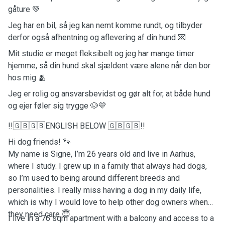
gåture 💚
Jeg har en bil, så jeg kan nemt komme rundt, og tilbyder
derfor også afhentning og aflevering af din hund 💌
Mit studie er meget fleksibelt og jeg har mange timer
hjemme, så din hund skal sjældent være alene når den bor
hos mig 🫂
Jeg er rolig og ansvarsbevidst og gør alt for, at både hund
og ejer føler sig trygge 🐶💛
!!🇬🇧🇬🇧ENGLISH BELOW 🇬🇧🇬🇧!!
Hi dog friends! 🐾
My name is Signe, I’m 26 years old and live in Aarhus,
where I study. I grew up in a family that always had dogs,
so I’m used to being around different breeds and
personalities. I really miss having a dog in my daily life,
which is why I would love to help other dog owners when
they need care 😇
I live in a 76 sqm apartment with a balcony and access to a