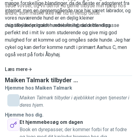
mange forskellige blandinger, da de fleste er adopteret fra
søde vovser, og vil derfor nu gerne tilbyde min hjælp hos
internat, men en gennemgående race har været labrador, og
andre, som måske ikke har tid til netop dette.
vores nuværende hund er en dejlig kleiner
münsterländer/golden retriever/labrador blanding.
Jeg tilbyder primært hundeluftning, da dette vil passe
perfekt ind i mit liv som studerende og give mig god
mulighed for at komme ud og omgåes søde hunde. Jeg har
cykel og kan derfor komme rundt i primært Aarhus C, men
også vest på forbi Åbyhøj.
Læs mere
Maiken Talmark tilbyder ...
Hjemme hos Maiken Talmark
Maiken Talmark tilbyder i øjeblikket ingen tjenester i
deres hjem.
Hjemme hos dig.
Et hjemmebesøg om dagen
Book en dyrepasser, der kommer forbi for at fodre
og lege med dit kæledyr hjemme hos dig.