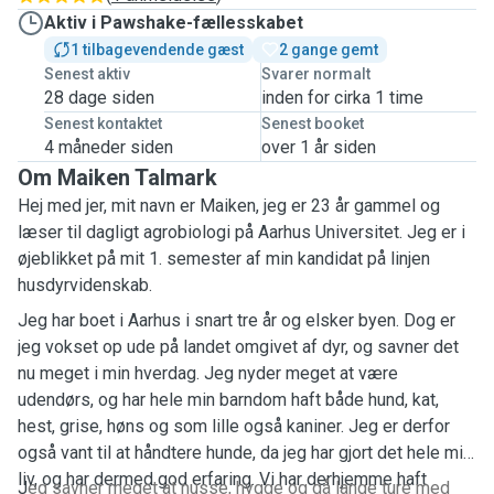
Aktiv i Pawshake-fællesskabet
1 tilbagevendende gæst
2 gange gemt
Senest aktiv
Svarer normalt
28 dage siden
inden for cirka 1 time
Senest kontaktet
Senest booket
4 måneder siden
over 1 år siden
Om Maiken Talmark
Hej med jer, mit navn er Maiken, jeg er 23 år gammel og
læser til dagligt agrobiologi på Aarhus Universitet. Jeg er i
øjeblikket på mit 1. semester af min kandidat på linjen
husdyrvidenskab.
Jeg har boet i Aarhus i snart tre år og elsker byen. Dog er
jeg vokset op ude på landet omgivet af dyr, og savner det
nu meget i min hverdag. Jeg nyder meget at være
udendørs, og har hele min barndom haft både hund, kat,
hest, grise, høns og som lille også kaniner. Jeg er derfor
også vant til at håndtere hunde, da jeg har gjort det hele mit
liv, og har dermed god erfaring. Vi har derhjemme haft
J
eg savner meget at nusse, hygge og gå lange ture med