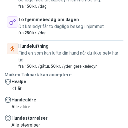
fra
150 kr.
/dag
To hjemmebesøg om dagen
Dit kæledyr får to daglige besøg i hjemmet
fra
250 kr.
/dag
Hundeluftning
Find en som kan lufte din hund når du ikke selv har
tid
fra
150 kr.
/gåtur,
50 kr.
/yderligere kæledyr
Maiken Talmark kan acceptere
Hvalpe
<1 år
Hundealdre
Alle aldre
Hundestørrelser
Alle størrelser