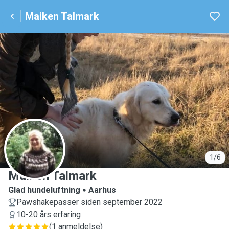
Maiken Talmark
M
1/6
Maiken Talmark
Glad hundeluftning
Aarhus
Pawshakepasser siden september 2022
10-20 års erfaring
(
1 anmeldelse
)