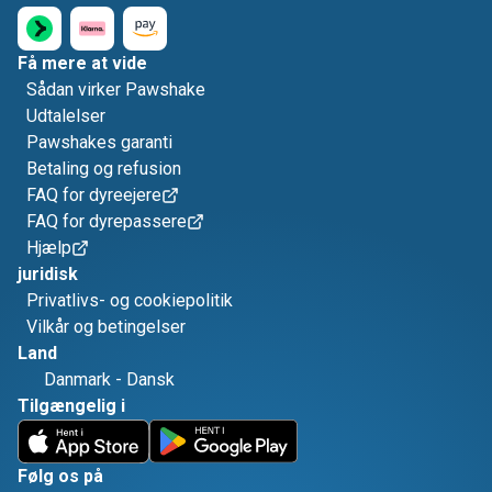
Få mere at vide
Sådan virker Pawshake
Udtalelser
Pawshakes garanti
Betaling og refusion
FAQ for dyreejere
FAQ for dyrepassere
Hjælp
juridisk
Privatlivs- og cookiepolitik
Vilkår og betingelser
Land
Danmark
-
Dansk
Tilgængelig i
Følg os på