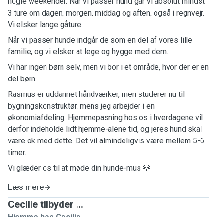
nogle weekender. Når vi passer hund går vi absolut mindst
3 ture om dagen, morgen, middag og aften, også i regnvejr.
Vi elsker lange gåture.
Når vi passer hunde indgår de som en del af vores lille
familie, og vi elsker at lege og hygge med dem.
Vi har ingen børn selv, men vi bor i et område, hvor der er en
del børn.
Rasmus er uddannet håndværker, men studerer nu til
bygningskonstruktør, mens jeg arbejder i en
økonomiafdeling. Hjemmepasning hos os i hverdagene vil
derfor indeholde lidt hjemme-alene tid, og jeres hund skal
være ok med dette. Det vil almindeligvis være mellem 5-6
timer.
Vi glæder os til at møde din hunde-mus 🐶
Læs mere
Cecilie tilbyder ...
Hjemme hos Cecilie