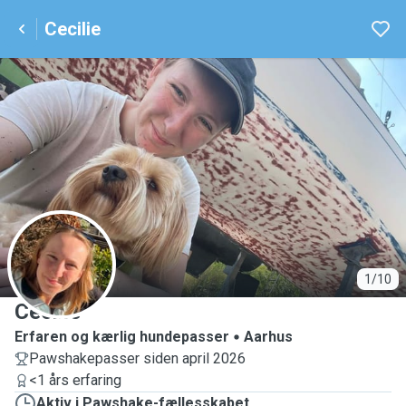
Cecilie
C
1/10
Cecilie
Erfaren og kærlig hundepasser
Aarhus
Pawshakepasser siden april 2026
<1 års erfaring
Aktiv i Pawshake-fællesskabet