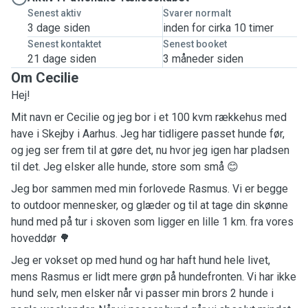
Senest aktiv
Svarer normalt
3 dage siden
inden for cirka 10 timer
Senest kontaktet
Senest booket
21 dage siden
3 måneder siden
Om Cecilie
Hej!
Mit navn er Cecilie og jeg bor i et 100 kvm rækkehus med
have i Skejby i Aarhus. Jeg har tidligere passet hunde før,
og jeg ser frem til at gøre det, nu hvor jeg igen har pladsen
til det. Jeg elsker alle hunde, store som små 😊
Jeg bor sammen med min forlovede Rasmus. Vi er begge
to outdoor mennesker, og glæder og til at tage din skønne
hund med på tur i skoven som ligger en lille 1 km. fra vores
hoveddør 🌳
Jeg er vokset op med hund og har haft hund hele livet,
mens Rasmus er lidt mere grøn på hundefronten. Vi har ikke
hund selv, men elsker når vi passer min brors 2 hunde i