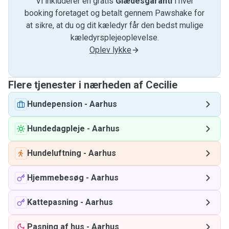
Vi inkluderer en gratis
Glædesgaranti
i hver
booking foretaget og betalt gennem Pawshake for
at sikre, at du og dit kæledyr får den bedst mulige
kæledyrsplejeoplevelse.
Oplev lykke
Flere tjenester i nærheden af ​​Cecilie
Hundepension
-
Aarhus
Hundedagpleje
-
Aarhus
Hundeluftning
-
Aarhus
Hjemmebesøg
-
Aarhus
Kattepasning
-
Aarhus
Pasning af hus
-
Aarhus