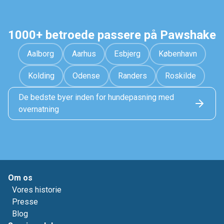
1000+ betroede passere på Pawshake
Aalborg
Aarhus
Esbjerg
København
Kolding
Odense
Randers
Roskilde
De bedste byer inden for hundepasning med
overnatning
Om os
Vores historie
Presse
Blog