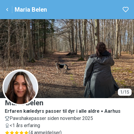
Maria Belen
M
1/15
Maria Belen
Erfaren kæledyrs passer til dyr i alle aldre
Aarhus
Pawshakepasser siden november 2025
<1 års erfaring
(
4 anmeldelser
)