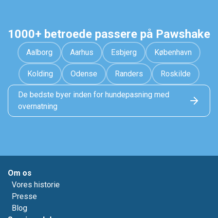
1000+ betroede passere på Pawshake
Aalborg
Aarhus
Esbjerg
København
Kolding
Odense
Randers
Roskilde
De bedste byer inden for hundepasning med
overnatning
Om os
Vores historie
Presse
Blog