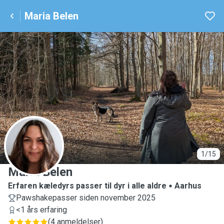
Maria Belen
M
1/15
Maria Belen
Erfaren kæledyrs passer til dyr i alle aldre
Aarhus
Pawshakepasser siden november 2025
<1 års erfaring
(
4 anmeldelser
)