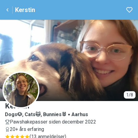
Kerstin
K
1/8
Kerstin
Dogs🐶, Cats🐱, Bunnies🐰
Aarhus
Pawshakepasser siden december 2022
20+ års erfaring
(
13 anmeldelser
)