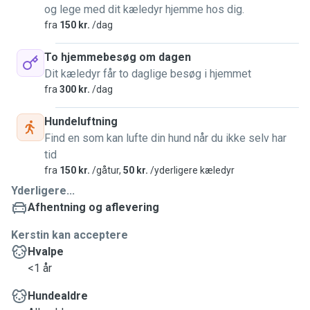
og lege med dit kæledyr hjemme hos dig.
fra
150 kr.
/dag
To hjemmebesøg om dagen
Dit kæledyr får to daglige besøg i hjemmet
fra
300 kr.
/dag
Hundeluftning
Find en som kan lufte din hund når du ikke selv har
tid
fra
150 kr.
/gåtur,
50 kr.
/yderligere kæledyr
Yderligere...
Afhentning og aflevering
Kerstin kan acceptere
Hvalpe
<1 år
Hundealdre