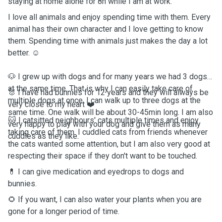
staying at home alone for 8h while I am at work.
I love all animals and enjoy spending time with them. Every
animal has their own character and I love getting to know
them. Spending time with animals just makes the day a lot
better. ☺️
🐶 I grew up with dogs and for many years we had 3 dogs
at the same time. That is why I can easily take care of
🐰 I have had bunnies for 12 years and they will always be
multiple dogs at once. I can walk up to three dogs at the
very close to my heart ❤️
same time. One walk will be about 30-45min long. I am also
🐱 I catsitted neighbours' cats multiple times and enjoy
very happy to play with your dog and give them as many
taking care of them. I cuddled cats from friends whenever
cuddles as they like.
the cats wanted some attention, but I am also very good at
respecting their space if they don't want to be touched.
💊 I can give medication and eyedrops to dogs and
bunnies.
🌻 If you want, I can also water your plants when you are
gone for a longer period of time.