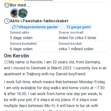
Bor med ...
A
L
Aktiv i Pawshake-fællesskabet
7 tilbagevendende gæster
12 gange gemt
Senest aktiv
Svarer normalt
3 dage siden
inden for cirka 5 timer
Senest kontaktet
Senest booket
6 dage siden
cirka 1 måned siden
Om Kerstin
👱‍♀️My name is Kerstin, I am 32 years old, from Germany,
and I moved to Denmark in March 2023. I currently live in an
apartment in Trøjborg with my Danish boyfriend.
I work full-time, which means that between Monday-Friday,
I am only avaliable for dog walks and home visits at ~7:30
& after 16:30. I can work from home one day per week, to
be with your pet, if it stays at my place. If it stays over
multiple days between Mo-Fr, it will have to be ok with