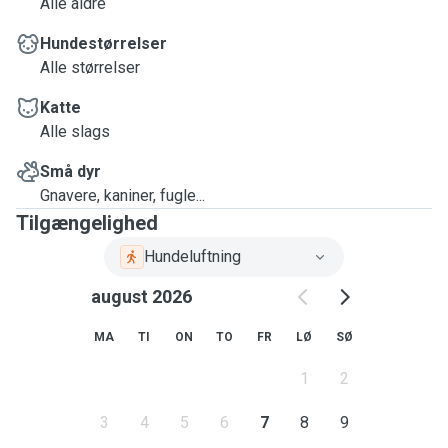
Alle aldre
Hundestørrelser
Alle størrelser
Katte
Alle slags
Små dyr
Gnavere, kaniner, fugle...
Tilgængelighed
Hundeluftning
august 2026
MA
TI
ON
TO
FR
LØ
SØ
1
2
3
4
5
6
7
8
9