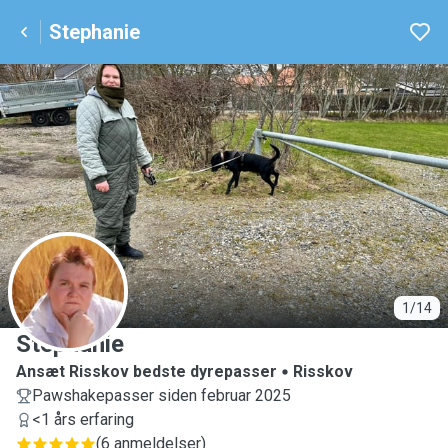
Stephanie
S
1/14
Stephanie
Ansæt Risskov bedste dyrepasser
Risskov
Pawshakepasser siden februar 2025
<1 års erfaring
(
6 anmeldelser
)