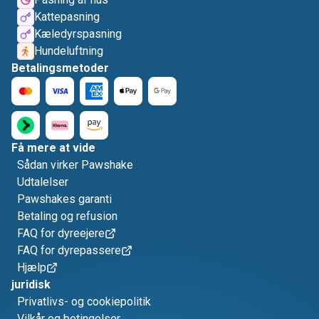
Kattepasning
Kæledyrspasning
Hundeluftning
Betalingsmetoder
Få mere at vide
Sådan virker Pawshake
Udtalelser
Pawshakes garanti
Betaling og refusion
FAQ for dyreejere
FAQ for dyrepassere
Hjælp
juridisk
Privatlivs- og cookiepolitik
Vilkår og betingelser