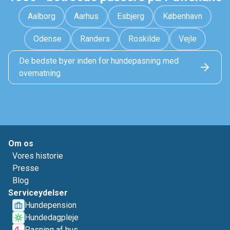
Aalborg
Aarhus
Esbjerg
København
Odense
Randers
Roskilde
Vejle
De bedste byer inden for hundepasning med
overnatning
Om os
Vores historie
Presse
Blog
Serviceydelser
Hundepension
Hundedagpleje
Pasning af hus