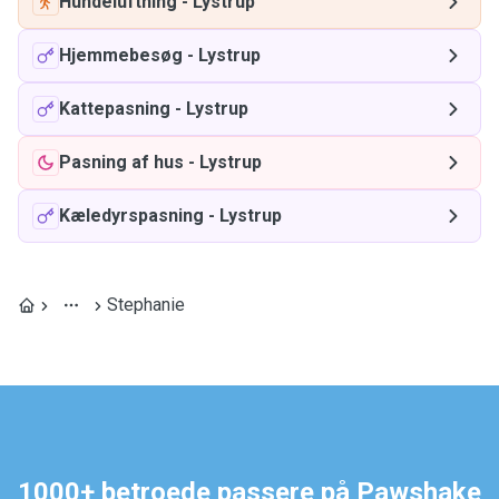
Hundeluftning
-
Lystrup
Hjemmebesøg
-
Lystrup
Kattepasning
-
Lystrup
Pasning af hus
-
Lystrup
Kæledyrspasning
-
Lystrup
Stephanie
1000+ betroede passere på Pawshake