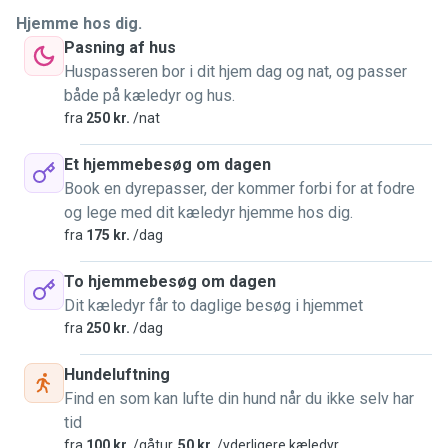
Hjemme hos dig.
Pasning af hus
Huspasseren bor i dit hjem dag og nat, og passer
både på kæledyr og hus.
fra
250 kr.
/nat
Et hjemmebesøg om dagen
Book en dyrepasser, der kommer forbi for at fodre
og lege med dit kæledyr hjemme hos dig.
fra
175 kr.
/dag
To hjemmebesøg om dagen
Dit kæledyr får to daglige besøg i hjemmet
fra
250 kr.
/dag
Hundeluftning
Find en som kan lufte din hund når du ikke selv har
tid
fra
100 kr.
/gåtur,
50 kr.
/yderligere kæledyr