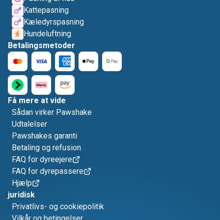
Kattepasning
Kæledyrspasning
Hundeluftning
Betalingsmetoder
Få mere at vide
Sådan virker Pawshake
Udtalelser
Pawshakes garanti
Betaling og refusion
FAQ for dyreejere
FAQ for dyrepassere
Hjælp
juridisk
Privatlivs- og cookiepolitik
Vilkår og betingelser