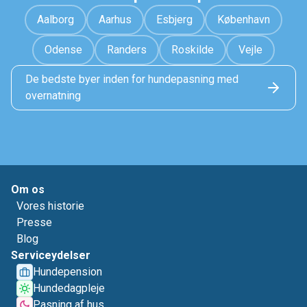
Aalborg
Aarhus
Esbjerg
København
Odense
Randers
Roskilde
Vejle
De bedste byer inden for hundepasning med
overnatning
Om os
Vores historie
Presse
Blog
Serviceydelser
Hundepension
Hundedagpleje
Pasning af hus