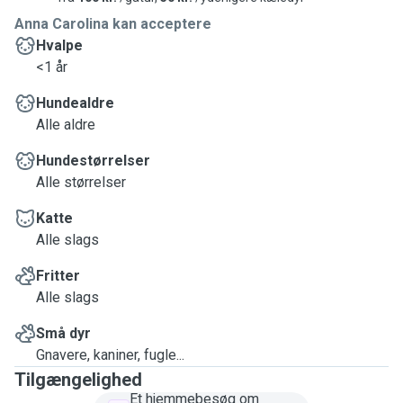
Anna Carolina kan acceptere
Hvalpe
<1 år
Hundealdre
Alle aldre
Hundestørrelser
Alle størrelser
Katte
Alle slags
Fritter
Alle slags
Små dyr
Gnavere, kaniner, fugle...
Tilgængelighed
Et hjemmebesøg om