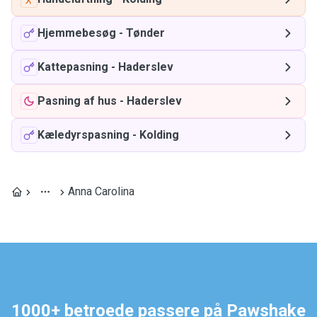
Hjemmebesøg
-
Tønder
Kattepasning
-
Haderslev
Pasning af hus
-
Haderslev
Kæledyrspasning
-
Kolding
Anna Carolina
1000+ betroede passere på Pawshake