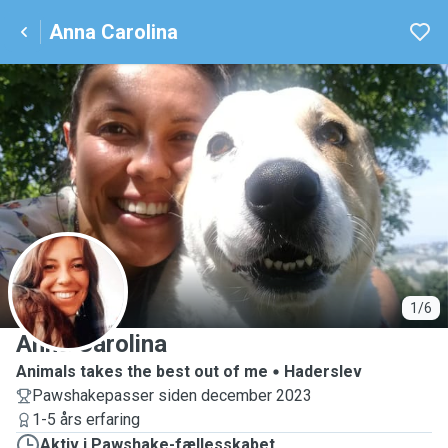
Anna Carolina
A
1/6
Anna Carolina
Animals takes the best out of me
Haderslev
Pawshakepasser siden december 2023
1-5 års erfaring
Aktiv i Pawshake-fællesskabet