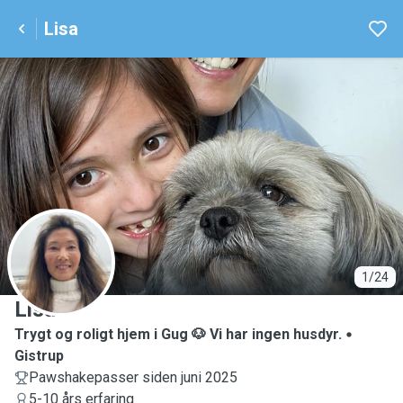
Lisa
L
1/24
Lisa
Trygt og roligt hjem i Gug 🐶 Vi har ingen husdyr.
Gistrup
Pawshakepasser siden juni 2025
5-10 års erfaring