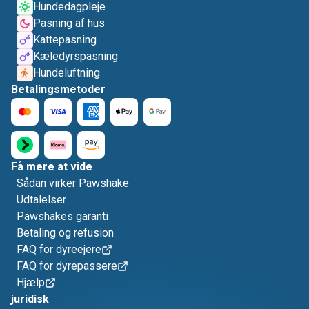
Hundedagpleje
Pasning af hus
Kattepasning
Kæledyrspasning
Hundeluftning
Betalingsmetoder
Få mere at vide
Sådan virker Pawshake
Udtalelser
Pawshakes garanti
Betaling og refusion
FAQ for dyreejere
FAQ for dyrepassere
Hjælp
juridisk