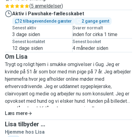
(
5 anmeldelser
)
Aktiv i Pawshake-fællesskabet
2 tilbagevendende gæster
2 gange gemt
Senest aktiv
Svarer normalt
3 dage siden
inden for cirka 1 time
Senest kontaktet
Senest booket
12 dage siden
4 måneder siden
Om Lisa
Trygt og roligt hjem i smukke omgivelser i Gug. Jeg er
kvinde på 51 år som bor med min pige på 7 år. Jeg arbejder
hjemmefra hvor jeg afholder online møder med
erhvervsdrivende. Jeg er uddannet sygeplejerske,
clairvoyant og medie og arbejder nu som konsulent. Jeg er
opvokset med hund og vi elsker hund. Hunden på billedet
er en låne-hund. Vi låner ham engang imellem men
Læs mere
selvfølgelig ikke, når vi passer din hund. Din hund vil blive
nusset og leget med alt det den har lyst til. Min pige elsker
Lisa tilbyder ...
også hund. Hun kan godt glemme, at hun ikke skal give den
Hjemme hos Lisa