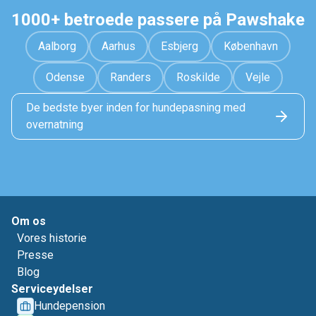
1000+ betroede passere på Pawshake
Aalborg
Aarhus
Esbjerg
København
Odense
Randers
Roskilde
Vejle
De bedste byer inden for hundepasning med
overnatning
Om os
Vores historie
Presse
Blog
Serviceydelser
Hundepension