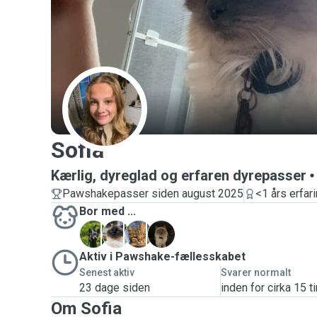
S
Sofia
Kærlig, dyreglad og erfaren dyrepasser
Pawshakepasser siden august 2025
<1 års erfar
Bor med ...
B
L
M
S
Aktiv i Pawshake-fællesskabet
Senest aktiv
Svarer normalt
23 dage siden
inden for cirka 15 t
Om Sofia