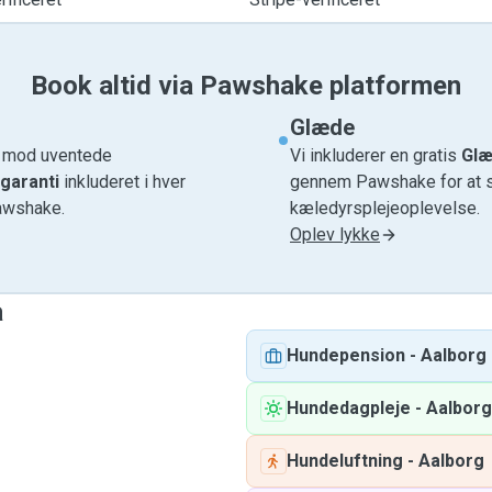
Book altid via Pawshake platformen
Glæde
e mod uventede
Vi inkluderer en gratis
Glæ
garanti
inkluderet i hver
gennem Pawshake for at si
awshake.
kæledyrsplejeoplevelse.
Oplev lykke
a
Hundepension
-
Aalborg
Hundedagpleje
-
Aalborg
Hundeluftning
-
Aalborg