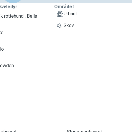
kæledyr
Området
Urbant
k rottehund , Bella
Skov
xe
lo
nowden
ificeret
Stripe-verificeret