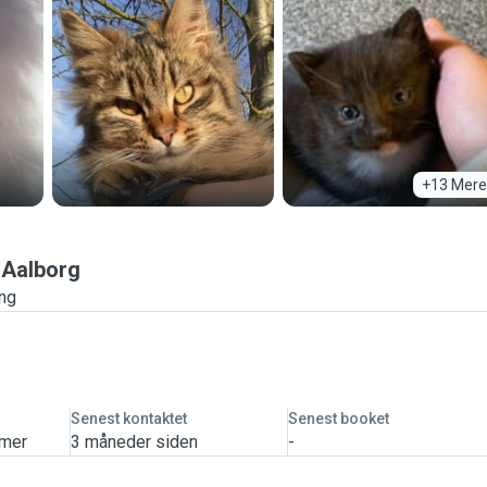
+13 Mere
Aalborg
ing
Senest kontaktet
Senest booket
imer
3 måneder siden
-