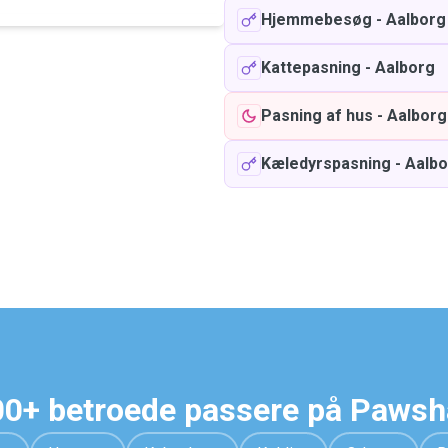
Hjemmebesøg
-
Aalborg
Kattepasning
-
Aalborg
Pasning af hus
-
Aalborg
Kæledyrspasning
-
Aalbo
0+ betroede passere på Paws