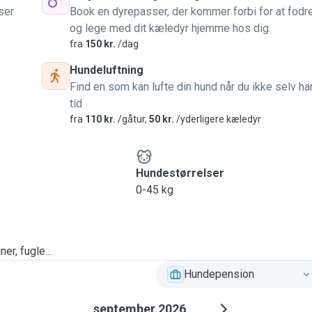
ser
Book en dyrepasser, der kommer forbi for at fodr
og lege med dit kæledyr hjemme hos dig.
fra
150 kr.
/dag
Hundeluftning
Find en som kan lufte din hund når du ikke selv ha
tid
fra
110 kr.
/gåtur,
50 kr.
/yderligere kæledyr
Hundestørrelser
0-45 kg
er, fugle...
Hundepension
september 2026