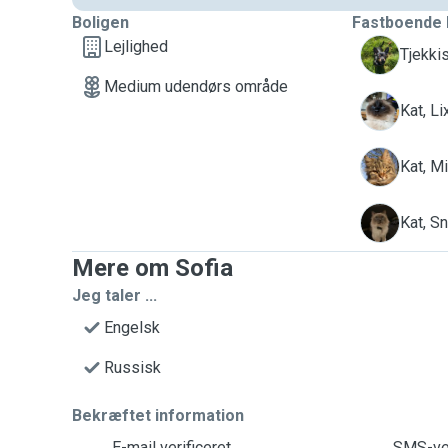
Boligen
Fastboende 
Lejlighed
B
Tjekkis
Medium udendørs område
L
Kat, Li
M
Kat, Mi
S
Kat, S
Mere om Sofia
Jeg taler ...
Engelsk
Russisk
Bekræftet information
E-mail verificeret
SMS-ver