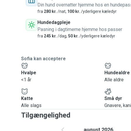
Din hund overnatter hjemme hos en hundepas
fra
280 kr.
/nat,
100 kr.
/yderligere kæledyr
Hundedagpleje
Pasning i dagtimerne hjemme hos passer
fra
245 kr.
/dag,
50 kr.
/yderligere kæledyr
Sofia kan acceptere
Hvalpe
Hundealdre
<1 år
Alle aldre
Katte
Små dyr
Alle slags
Gnavere, kanin
Tilgængelighed
august 2026