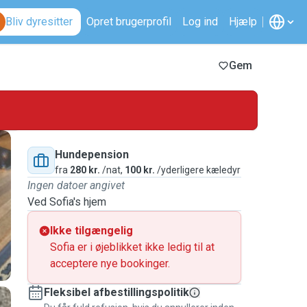
Bliv dyresitter
Opret brugerprofil
Log ind
Hjælp
Gem
Hundepension
fra
280 kr.
/nat,
100 kr.
/yderligere kæledyr
Ingen datoer angivet
Ved Sofia's hjem
Ikke tilgængelig
Sofia er i øjeblikket ikke ledig til at
acceptere nye bookinger.
Fleksibel afbestillingspolitik