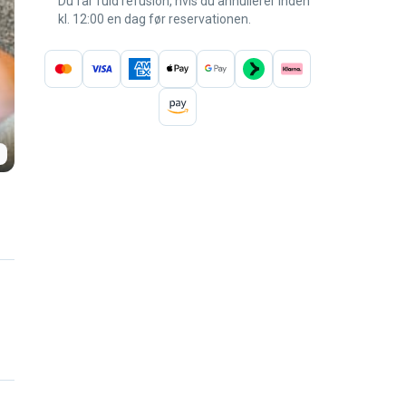
Du får fuld refusion, hvis du annullerer inden
kl. 12:00 en dag før reservationen.