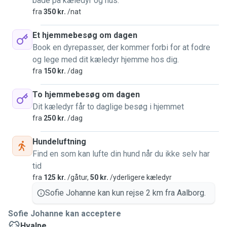
både på kæledyr og hus.
fra
350 kr.
/nat
Et hjemmebesøg om dagen
Book en dyrepasser, der kommer forbi for at fodre
og lege med dit kæledyr hjemme hos dig.
fra
150 kr.
/dag
To hjemmebesøg om dagen
Dit kæledyr får to daglige besøg i hjemmet
fra
250 kr.
/dag
Hundeluftning
Find en som kan lufte din hund når du ikke selv har
tid
fra
125 kr.
/gåtur,
50 kr.
/yderligere kæledyr
Sofie Johanne kan kun rejse 2 km fra Aalborg.
Sofie Johanne kan acceptere
Hvalpe