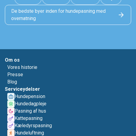
De bedste byer inden for hundepasning med
overnatning
Om os
Vores historie
Presse
Blog
Serviceydelser
Hundepension
Hundedagpleje
Pasning af hus
Kattepasning
Kæledyrspasning
Hundeluftning