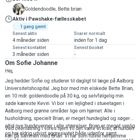
B
Goldendoodle, Bette brian
Aktiv i Pawshake-fællesskabet
1 gang gemt
Senest aktiv
Svarer normalt
4 måneder siden
inden for 1 dag
Senest kontaktet
Senest booket
3 måneder siden
-
Om Sofie Johanne
Hej,
Jeg hedder Sofie og studerer til dagligt til læge på Aalborg
Universitetshospital. Jeg bor med min elskede Bette Brian,
en 10 mdr. goldendoodle på 30 kg, og selvfølgelig min
søde kæreste Kevin. Vi bor i en lejlighed i stueetagen i
Aalborg med grønne områder lige om hjørnet. Alle i
husholdning, specielt Brian, er meget hundeglad og søger
altid nye hundevenner i alle størrelser. Brian er meget venlig
Ved overnatning i vores hjem vil det være et krav, at hunden
og har aldrig udvist aggresivitet både udenfor samt
kan gå sammen med Brian. Vi har som rutine herhjemme