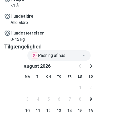
<1 år
Hundealdre
Alle aldre
Hundestørrelser
0-45 kg
Tilgængelighed
Pasning af hus
august 2026
MA
TI
ON
TO
FR
LØ
SØ
1
2
3
4
5
6
7
8
9
10
11
12
13
14
15
16