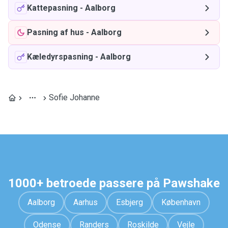
Kattepasning
-
Aalborg
Pasning af hus
-
Aalborg
Kæledyrspasning
-
Aalborg
Sofie Johanne
1000+ betroede passere på Pawshake
Aalborg
Aarhus
Esbjerg
København
Odense
Randers
Roskilde
Vejle