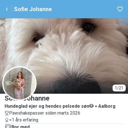
Sofie Johanne
S
1/21
Sofie Johanne
Hundeglad ejer og hendes pelsede søn🐶
Aalborg
Pawshakepasser siden marts 2026
<1 års erfaring
Bor med ...