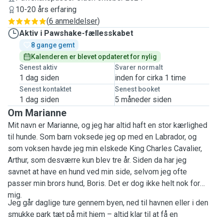
10-20 års erfaring
(
6 anmeldelser
)
Aktiv i Pawshake-fællesskabet
8 gange gemt
Kalenderen er blevet opdateret for nylig
Senest aktiv
Svarer normalt
1 dag siden
inden for cirka 1 time
Senest kontaktet
Senest booket
1 dag siden
5 måneder siden
Om Marianne
Mit navn er Marianne, og jeg har altid haft en stor kærlighed
til hunde. Som barn voksede jeg op med en Labrador, og
som voksen havde jeg min elskede King Charles Cavalier,
Arthur, som desværre kun blev tre år. Siden da har jeg
savnet at have en hund ved min side, selvom jeg ofte
passer min brors hund, Boris. Det er dog ikke helt nok for
mig.
Jeg går daglige ture gennem byen, ned til havnen eller i den
smukke park tæt på mit hjem – altid klar til at få en