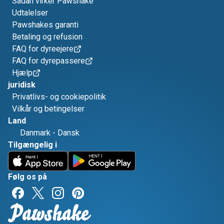
Sådan virker Pawshake
Udtalelser
Pawshakes garanti
Betaling og refusion
FAQ for dyreejere
FAQ for dyrepassere
Hjælp
juridisk
Privatlivs- og cookiepolitik
Vilkår og betingelser
Land
Danmark
-
Dansk
Tilgængelig i
Følg os på