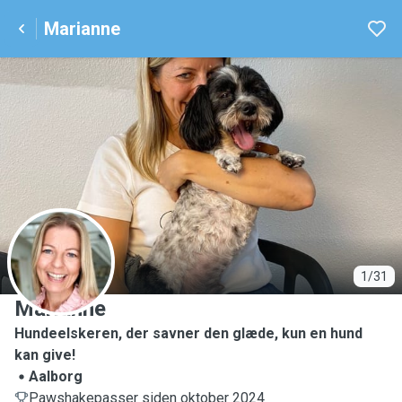
Marianne
M
1/31
Marianne
Hundeelskeren, der savner den glæde, kun en hund
kan give!
Aalborg
Pawshakepasser siden oktober 2024