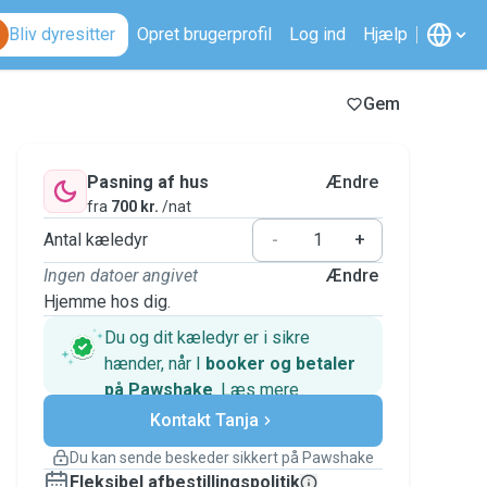
Bliv dyresitter
Opret brugerprofil
Log ind
Hjælp
Gem
Pasning af hus
Ændre
fra
700 kr.
/nat
Antal kæledyr
-
+
Ingen datoer angivet
Ændre
Hjemme hos dig.
Du og dit kæledyr er i sikre
hænder, når I
booker og betaler
på Pawshake
.
Læs mere
Sikre betalinger
Kontakt Tanja
Support, hvis planerne ændrer
sig
Du kan sende beskeder sikkert på Pawshake
Dækkede bookinger
Fleksibel afbestillingspolitik
Hold alt på Pawshake – fra den første