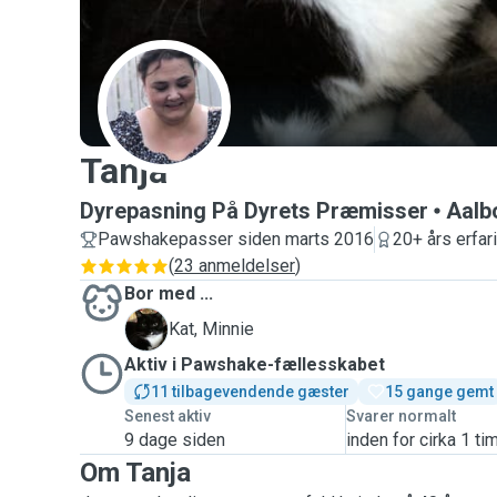
T
Tanja
Dyrepasning På Dyrets Præmisser
Aalb
Pawshakepasser siden marts 2016
20+ års erfar
(
23 anmeldelser
)
Bor med ...
M
Kat, Minnie
Aktiv i Pawshake-fællesskabet
11 tilbagevendende gæster
15 gange gemt
Senest aktiv
Svarer normalt
9 dage siden
inden for cirka 1 ti
Om Tanja