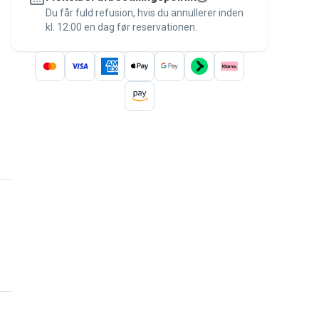
besked til betalingen – for at være dækket
Du får fuld refusion, hvis du annullerer inden
kl. 12:00 en dag før reservationen.
af
Pawshake-garantien
.