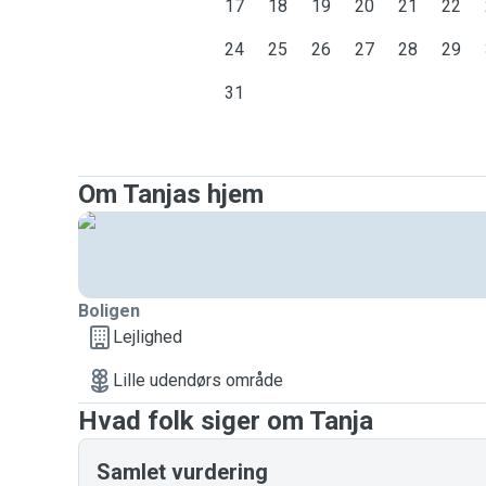
17
18
19
20
21
22
24
25
26
27
28
29
31
Om Tanjas hjem
Boligen
Lejlighed
Lille udendørs område
Hvad folk siger om Tanja
Samlet vurdering