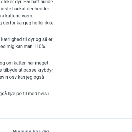
elsker dyr. Har haft hunde
nneste hunkat der hedder
fra kattens værn.
 derfor kan jeg heller ikke
kærlighed til dyr og så er
 med mig kan man 110%
r, og om katten har meget
kke tilbyde at passe krybdyr
rsvin osv kan jeg også
så hjælpe til med hvis i
Hjemme hos dig.