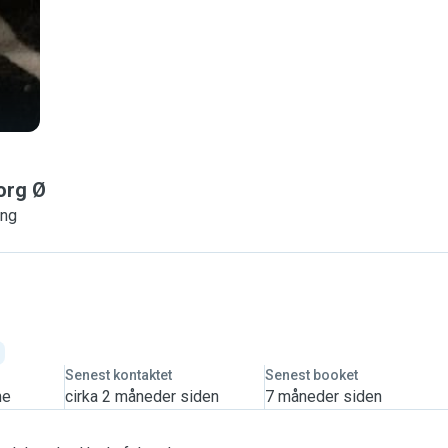
org Ø
ing
Senest kontaktet
Senest booket
me
cirka 2 måneder siden
7 måneder siden