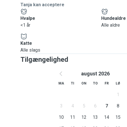
Tanja kan acceptere
Hvalpe
Hundealdre
<1 år
Alle aldre
Katte
Alle slags
Tilgængelighed
august 2026
MA
TI
ON
TO
FR
LØ
1
3
4
5
6
7
8
10
11
12
13
14
15