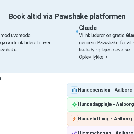
Book altid via Pawshake platformen
Glæde
e mod uventede
Vi inkluderer en gratis
Glæ
garanti
inkluderet i hver
gennem Pawshake for at si
awshake.
kæledyrsplejeoplevelse.
Oplev lykke
a
Hundepension
-
Aalborg
Hundedagpleje
-
Aalborg
Hundeluftning
-
Aalborg
Hjemmebesøg
-
Aalborg