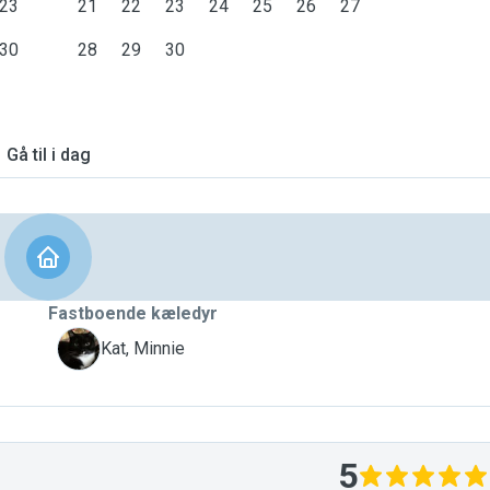
23
21
22
23
24
25
26
27
30
28
29
30
Gå til i dag
Fastboende kæledyr
M
Kat, Minnie
5