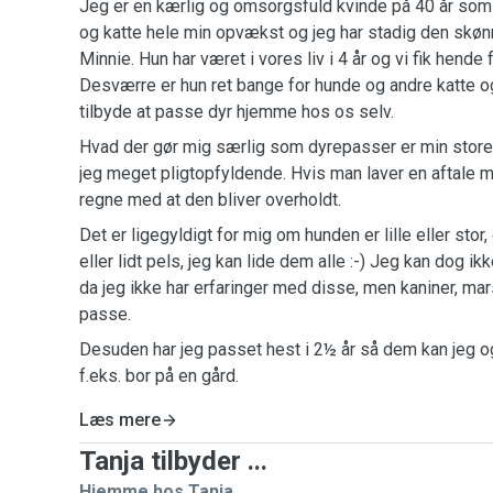
Jeg er en kærlig og omsorgsfuld kvinde på 40 år som 
og katte hele min opvækst og jeg har stadig den skø
Minnie. Hun har været i vores liv i 4 år og vi fik hende 
Desværre er hun ret bange for hunde og andre katte og
tilbyde at passe dyr hjemme hos os selv.
Hvad der gør mig særlig som dyrepasser er min store 
jeg meget pligtopfyldende. Hvis man laver en aftale
regne med at den bliver overholdt.
Det er ligegyldigt for mig om hunden er lille eller sto
eller lidt pels, jeg kan lide dem alle :-) Jeg kan dog i
da jeg ikke har erfaringer med disse, men kaniner, ma
passe.
Desuden har jeg passet hest i 2½ år så dem kan jeg og
f.eks. bor på en gård.
Læs mere
Tanja tilbyder ...
Hjemme hos Tanja